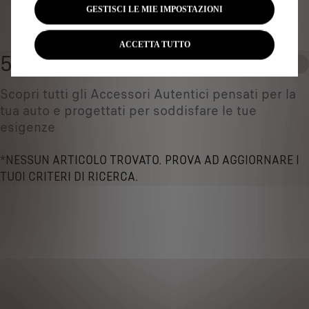
GESTISCI LE MIE IMPOSTAZIONI
Identificare il veicolo
ACCETTA TUTTO
500 IRIDE ESCOOTER
0
Scopri tutti gli Accessori Autentici pensati per la
tua auto e progettati per soddisfare le tue
esigenze
*NESSUN ARTICOLO TROVATO. PROVA AD AGGIORNARE I
TUOI CRITERI DI RICERCA.