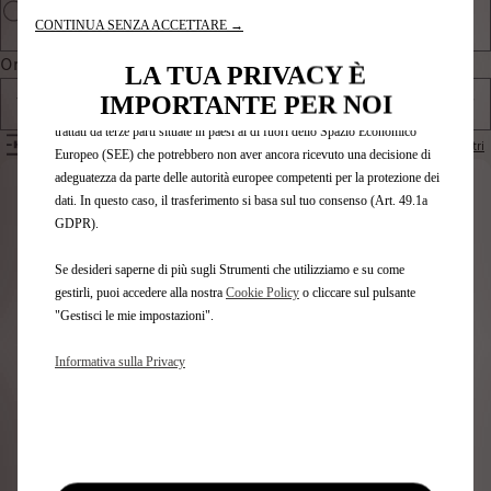
gestione della rete e l'accessibilità. Gli Strumenti migliorano l'usabilità e le
CONTINUA SENZA ACCETTARE →
prestazioni attraverso varie funzioni come il riconoscimento della lingua, i
Ordina per
risultati di ricerca e, di conseguenza, migliorano ciò che ti offriamo. Il
LA TUA PRIVACY È
nostro sito web potrebbe utilizzare anche Strumenti di terze parti per inviare
IMPORTANTE PER NOI
Tutti i prodotti
pubblicità che sia più pertinente per te. Alcuni Strumenti potrebbero essere
trattati da terze parti situate in paesi al di fuori dello Spazio Economico
FILTRI
Rimuovi i filtri
Europeo (SEE) che potrebbero non aver ancora ricevuto una decisione di
adeguatezza da parte delle autorità europee competenti per la protezione dei
Identifica il tuo veicolo
dati. In questo caso, il trasferimento si basa sul tuo consenso (Art. 49.1a
GDPR).
Scegli il metodo per riconoscere il tuo veicolo e inserisci
Se desideri saperne di più sugli Strumenti che utilizziamo e su come
le informazioni necessarie per visualizzare gli accessori
gestirli, puoi accedere alla nostra
Cookie Policy
o cliccare sul pulsante
compatibili.
"Gestisci le mie impostazioni".
Numero targa
Modello
Informativa sulla Privacy
VIN
Numero targa
*