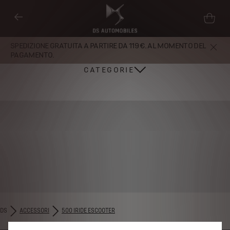
SPEDIZIONE GRATUITA A PARTIRE DA 119 €. AL MOMENTO DEL
PAGAMENTO.
CATEGORIE
Utilizziamo cookie e/o altri strumenti di tracciamento (gli “Strumenti”) per
DS
ACCESSORI
500 IRIDE ESCOOTER
assicurarci di offrirti la migliore esperienza sul nostro sito web. Essi ci
consentono di fornirti funzionalità fondamentali come la sicurezza, la