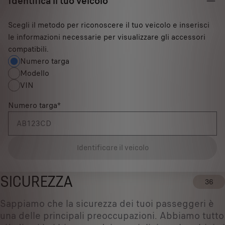
Identifica il tuo veicolo
Scegli il metodo per riconoscere il tuo veicolo e inserisci
le informazioni necessarie per visualizzare gli accessori
compatibili.
Numero targa
Modello
VIN
Numero targa
*
Identificare il veicolo
SICUREZZA
36
Sappiamo che la sicurezza dei tuoi passeggeri è
una delle principali preoccupazioni. Abbiamo tutto