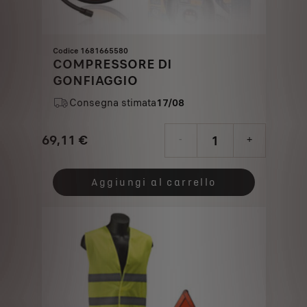
Codice 1681665580
COMPRESSORE DI
GONFIAGGIO
Consegna stimata
17/08
69,11
€
-
+
Price
Quantity
is
updated
Aggiungi al carrello
69,11
to:
€
1