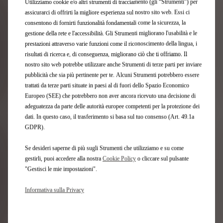
Utilizziamo cookie e/o altri strumenti di tracciamento (gli “Strumenti”) per
116,00
€
assicurarci di offrirti la migliore esperienza sul nostro sito web. Essi ci
-
+
consentono di fornirti funzionalità fondamentali come la sicurezza, la
Price
Quantity
gestione della rete e l'accessibilità. Gli Strumenti migliorano l'usabilità e le
is
updated
prestazioni attraverso varie funzioni come il riconoscimento della lingua, i
Aggiungi al carrello
risultati di ricerca e, di conseguenza, migliorano ciò che ti offriamo. Il
116,00
to:
nostro sito web potrebbe utilizzare anche Strumenti di terze parti per inviare
€
1
pubblicità che sia più pertinente per te. Alcuni Strumenti potrebbero essere
trattati da terze parti situate in paesi al di fuori dello Spazio Economico
Europeo (SEE) che potrebbero non aver ancora ricevuto una decisione di
adeguatezza da parte delle autorità europee competenti per la protezione dei
dati. In questo caso, il trasferimento si basa sul tuo consenso (Art. 49.1a
GDPR).
Se desideri saperne di più sugli Strumenti che utilizziamo e su come
gestirli, puoi accedere alla nostra
Cookie Policy
o cliccare sul pulsante
"Gestisci le mie impostazioni".
Informativa sulla Privacy
Codice 1631626780
KIT DI FARI FENDINEBBIA