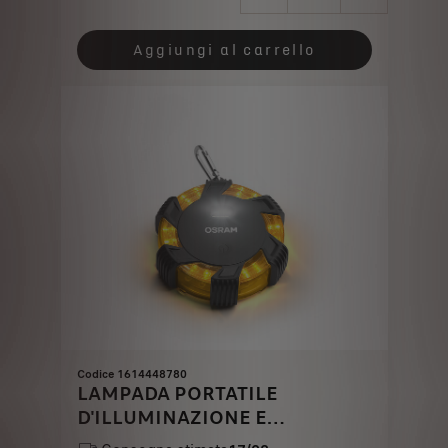
Price
Quantity
is
updated
Aggiungi al carrello
395,13
to:
€
1
Codice 1614448780
LAMPADA PORTATILE
D'ILLUMINAZIONE E
SEGNALAZIONE