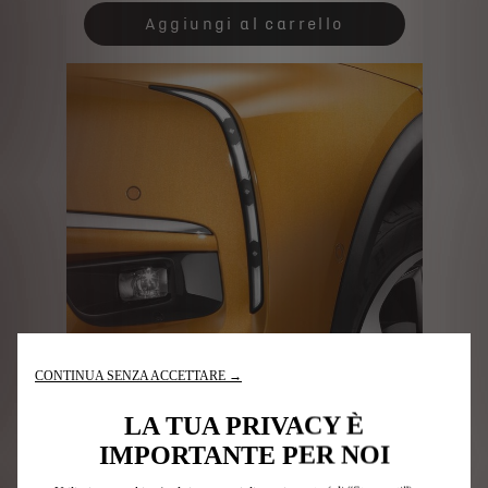
is
updated
Aggiungi al carrello
5,37
to:
€
1
CONTINUA SENZA ACCETTARE →
Codice 1630727480
SERIE DI 2 FREGI
LA TUA PRIVACY È
IMPORTANTE PER NOI
Consegna stimata
17/08