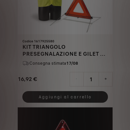
Codice 1617925580
KIT TRIANGOLO
PRESEGNALAZIONE E GILET DI
SICUREZZA
Consegna stimata
17/08
16,92
€
-
+
Price
Quantity
is
updated
Aggiungi al carrello
16,92
to:
€
1