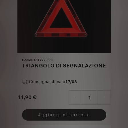
Codice 1617925380
TRIANGOLO DI SEGNALAZIONE
Consegna stimata
17/08
11,90
€
-
+
Price
Quantity
is
updated
Aggiungi al carrello
11,90
to: