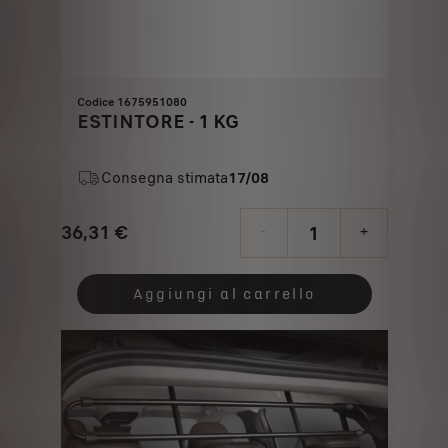
Codice 1675951080
ESTINTORE - 1 KG
Consegna stimata
17/08
36,31
€
-
+
Price
Quantity
is
updated
Aggiungi al carrello
36,31
to:
€
1