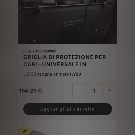
Codice 1658058380
GRIGLIA DI PROTEZIONE PER
CANI - UNIVERSALE IN
METALLO
Consegna stimata
17/08
156,29
€
-
+
Price
Quantity
is
updated
Aggiungi al carrello
156,29
to:
€
1