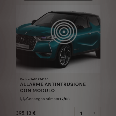
171,21
to:
€
1
Codice 1683274180
ALLARME ANTINTRUSIONE
CON MODULO
ANTISOLLEVAMENTO - SU
Consegna stimata
17/08
RADIOCOMANDO ORIGINALE
395,13
€
-
+