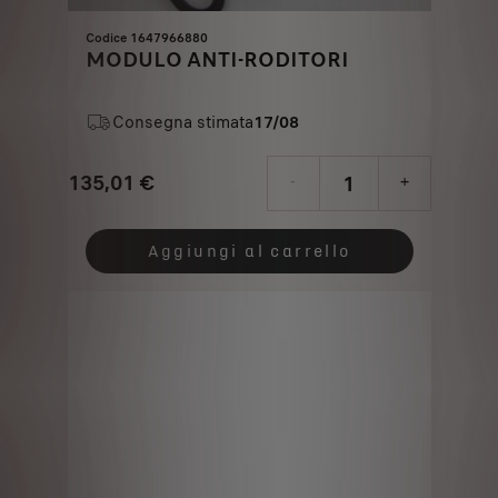
Codice 1647966880
MODULO ANTI-RODITORI
Consegna stimata
17/08
135,01
€
-
+
Price
Quantity
is
updated
Aggiungi al carrello
135,01
to:
€
1