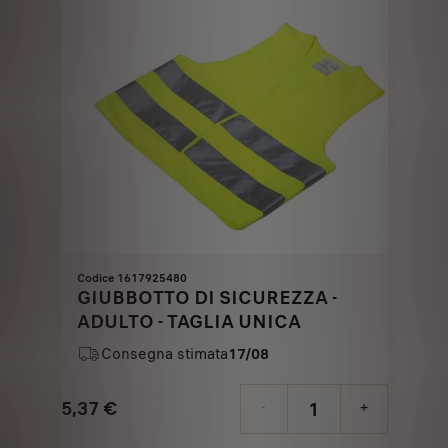
€
1
Codice 1617925480
GIUBBOTTO DI SICUREZZA -
ADULTO - TAGLIA UNICA
Consegna stimata
17/08
5,37
€
-
+
Price
Quantity