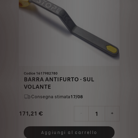
Codice 1617982780
BARRA ANTIFURTO - SUL
VOLANTE
Consegna stimata
17/08
171,21
€
-
+
Price
Quantity
is
updated
Aggiungi al carrello