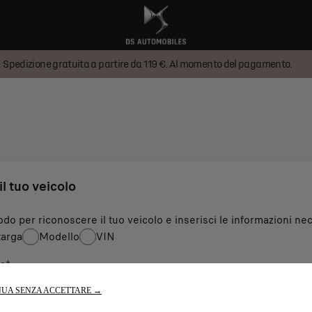
Spedizione gratuita a partire da 119 €. Al momento del pagamento.
il tuo veicolo
odo per riconoscere il tuo veicolo e inserisci le informazioni nec
arga
Modello
VIN
a
*
UA SENZA ACCETTARE →