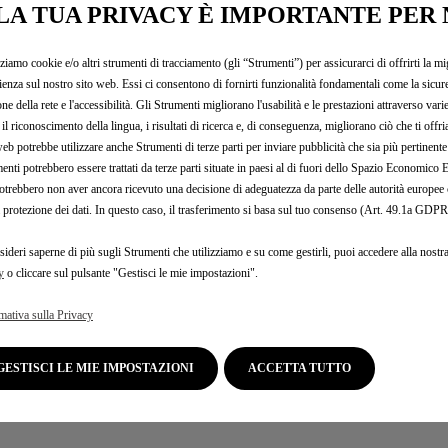
LA TUA PRIVACY È IMPORTANTE PER 
itacco e battivali
zziamo cookie e/o altri strumenti di tracciamento (gli “Strumenti”) per assicurarci di offrirti la mi
ienza sul nostro sito web. Essi ci consentono di fornirti funzionalità fondamentali come la sicure
 gli Accessori Autentici pensati per la tua auto e p
one della rete e l'accessibilità. Gli Strumenti migliorano l'usabilità e le prestazioni attraverso vari
il riconoscimento della lingua, i risultati di ricerca e, di conseguenza, migliorano ciò che ti offr
web potrebbe utilizzare anche Strumenti di terze parti per inviare pubblicità che sia più pertinente
ESSUN ARTICOLO TROVATO. PROVA AD AGGIO
enti potrebbero essere trattati da terze parti situate in paesi al di fuori dello Spazio Economic
otrebbero non aver ancora ricevuto una decisione di adeguatezza da parte delle autorità europee
a protezione dei dati. In questo caso, il trasferimento si basa sul tuo consenso (Art. 49.1a GDPR
sideri saperne di più sugli Strumenti che utilizziamo e su come gestirli, puoi accedere alla nostr
y
o cliccare sul pulsante "Gestisci le mie impostazioni".
mativa sulla Privacy
GESTISCI LE MIE IMPOSTAZIONI
ACCETTA TUTTO