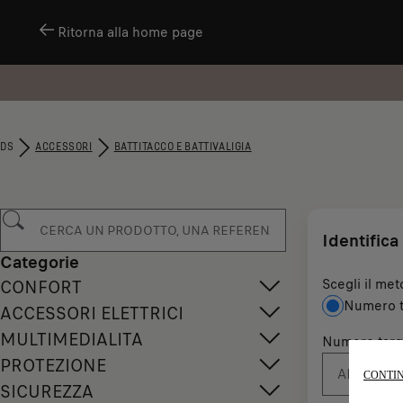
Ritorna alla home page
DS
ACCESSORI
BATTITACCO E BATTIVALIGIA
Identifica 
Categorie
Scegli il met
CONFORT
Numero t
ACCESSORI ELETTRICI
MULTIMEDIALITA
Numero targ
PROTEZIONE
CONTIN
SICUREZZA