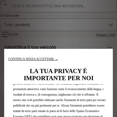
Ordina per
Tutti i prodotti
FILTRI
Rimuovi i filtri
Identifica il tuo veicolo
Scegli il metodo per riconoscere il tuo veicolo e inserisci
CONTINUA SENZA ACCETTARE →
le informazioni necessarie per visualizzare gli accessori
Utilizziamo cookie e/o altri strumenti di tracciamento (gli “Strumenti”) per
LA TUA PRIVACY È
compatibili.
assicurarci di offrirti la migliore esperienza sul nostro sito web. Essi ci
IMPORTANTE PER NOI
Numero targa
consentono di fornirti funzionalità fondamentali come la sicurezza, la
gestione della rete e l'accessibilità. Gli Strumenti migliorano l'usabilità e le
Modello
prestazioni attraverso varie funzioni come il riconoscimento della lingua, i
VIN
risultati di ricerca e, di conseguenza, migliorano ciò che ti offriamo. Il
nostro sito web potrebbe utilizzare anche Strumenti di terze parti per inviare
Numero targa
*
pubblicità che sia più pertinente per te. Alcuni Strumenti potrebbero essere
trattati da terze parti situate in paesi al di fuori dello Spazio Economico
Europeo (SEE) che potrebbero non aver ancora ricevuto una decisione di