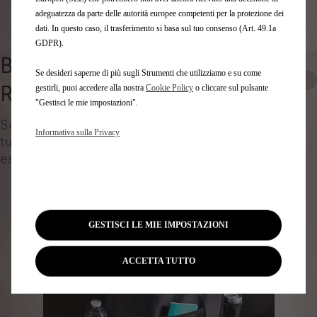
adeguatezza da parte delle autorità europee competenti per la protezione dei
Identificare il veicolo
dati. In questo caso, il trasferimento si basa sul tuo consenso (Art. 49.1a
GDPR).
BORSE, ORGANIZZATORI E
Se desideri saperne di più sugli Strumenti che utilizziamo e su come
1
RETI CARICO BAGAGLIAIO
gestirli, puoi accedere alla nostra
Cookie Policy
o cliccare sul pulsante
"Gestisci le mie impostazioni".
Scopri tutti gli Accessori Autentici pensati per la
Informativa sulla Privacy
tua auto e progettati per soddisfare le tue
esigenze
GESTISCI LE MIE IMPOSTAZIONI
ACCETTA TUTTO