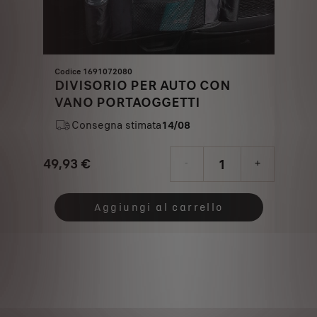
Codice 1691072080
DIVISORIO PER AUTO CON
VANO PORTAOGGETTI
Consegna stimata
14/08
49,93
€
-
+
Price
Quantity
is
updated
Aggiungi al carrello
49,93
to:
€
1