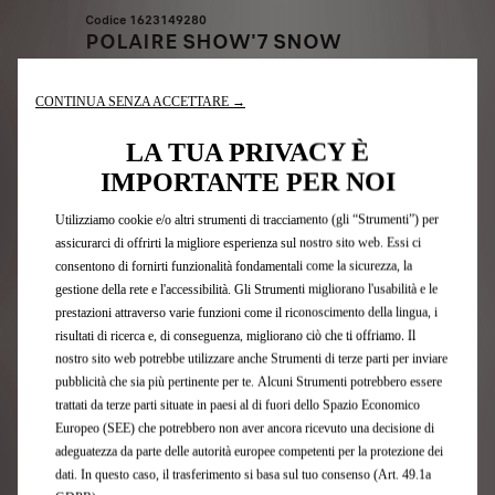
Codice 1623149280
POLAIRE SHOW'7 SNOW
SOCKS (MISURA S83)
Consegna stimata
16/08
CONTINUA SENZA ACCETTARE →
LA TUA PRIVACY È
88,30
€
-
+
IMPORTANTE PER NOI
Price
Quantity
Utilizziamo cookie e/o altri strumenti di tracciamento (gli “Strumenti”) per
is
updated
Aggiungi al carrello
assicurarci di offrirti la migliore esperienza sul nostro sito web. Essi ci
88,30
to:
consentono di fornirti funzionalità fondamentali come la sicurezza, la
€
1
gestione della rete e l'accessibilità. Gli Strumenti migliorano l'usabilità e le
prestazioni attraverso varie funzioni come il riconoscimento della lingua, i
risultati di ricerca e, di conseguenza, migliorano ciò che ti offriamo. Il
nostro sito web potrebbe utilizzare anche Strumenti di terze parti per inviare
pubblicità che sia più pertinente per te. Alcuni Strumenti potrebbero essere
trattati da terze parti situate in paesi al di fuori dello Spazio Economico
Europeo (SEE) che potrebbero non aver ancora ricevuto una decisione di
adeguatezza da parte delle autorità europee competenti per la protezione dei
dati. In questo caso, il trasferimento si basa sul tuo consenso (Art. 49.1a