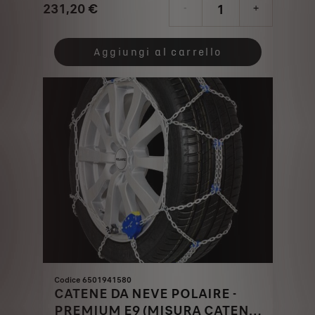
231,20
€
-
+
Price
Quantity
is
updated
Aggiungi al carrello
231,20
to:
€
1
Codice 6501941580
CATENE DA NEVE POLAIRE -
PREMIUM E9 (MISURA CATENA