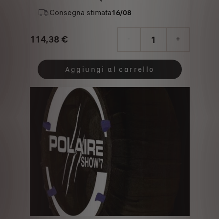
120)
Consegna stimata
16/08
114,38
€
-
+
Price
Quantity
is
updated
Aggiungi al carrello
114,38
to:
€
1