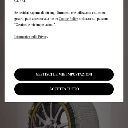
GDPR).
Se desideri saperne di più sugli Strumenti che utilizziamo e su come
gestirli, puoi accedere alla nostra
Cookie Policy
o cliccare sul pulsante
Codice 1664735680
"Gestisci le mie impostazioni".
CATENE DA NEVE POLAIRE -
STEEL SOCK (MISURA CATENA
Informativa sulla Privacy
0106-PSSA)
Consegna stimata
16/08
222,48
€
-
+
Price
Quantity
GESTISCI LE MIE IMPOSTAZIONI
is
updated
Aggiungi al carrello
222,48
to:
ACCETTA TUTTO
€
1