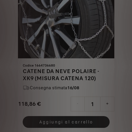
Codice 1664736680
CATENE DA NEVE POLAIRE -
XK9 (MISURA CATENA 120)
Consegna stimata
16/08
118,86
€
-
+
Price
Quantity
is
updated
Aggiungi al carrello
118,86
to: