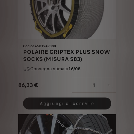
Codice 6501949380
POLAIRE GRIPTEX PLUS SNOW
SOCKS (MISURA S83)
Consegna stimata
16/08
86,33
€
-
+
Price
Quantity
is
updated
Aggiungi al carrello
86,33
to:
€
1