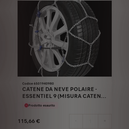
€
1
Codice 6501940980
CATENE DA NEVE POLAIRE -
ESSENTIEL 9 (MISURA CATENA
120)
Prodotto esaurito
115,66
€
-
+