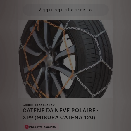
Price
Quantity
is
updated
Aggiungi al carrello
115,66
to:
€
1
Codice 1623145280
CATENE DA NEVE POLAIRE -
XP9 (MISURA CATENA 120)
Prodotto esaurito