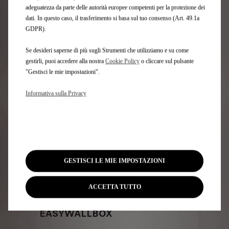
799,00
€
-
+
adeguatezza da parte delle autorità europee competenti per la protezione dei
dati. In questo caso, il trasferimento si basa sul tuo consenso (Art. 49.1a
Price
Quantity
GDPR).
is
updated
Aggiungi al carrello
799,00
to:
Se desideri saperne di più sugli Strumenti che utilizziamo e su come
€
1
gestirli, puoi accedere alla nostra
Cookie Policy
o cliccare sul pulsante
"Gestisci le mie impostazioni".
Informativa sulla Privacy
GESTISCI LE MIE IMPOSTAZIONI
ACCETTA TUTTO
Codice 9867705380
EASYWALLBOX