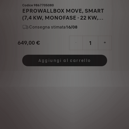
Codice 9867705080
EPROWALLBOX MOVE, SMART
(7,4 KW, MONOFASE - 22 KW,
TRIFASE)
Consegna stimata
16/08
649,00
€
-
+
Price
Quantity
is
updated
Aggiungi al carrello
649,00
to:
€
1