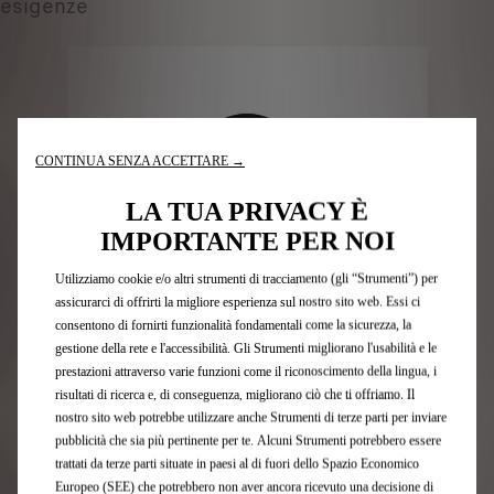
esigenze
CONTINUA SENZA ACCETTARE →
LA TUA PRIVACY È
IMPORTANTE PER NOI
Utilizziamo cookie e/o altri strumenti di tracciamento (gli “Strumenti”) per
assicurarci di offrirti la migliore esperienza sul nostro sito web. Essi ci
consentono di fornirti funzionalità fondamentali come la sicurezza, la
gestione della rete e l'accessibilità. Gli Strumenti migliorano l'usabilità e le
Codice 9867704980
prestazioni attraverso varie funzioni come il riconoscimento della lingua, i
EPROWALLBOX FULL 22KW
risultati di ricerca e, di conseguenza, migliorano ciò che ti offriamo. Il
nostro sito web potrebbe utilizzare anche Strumenti di terze parti per inviare
pubblicità che sia più pertinente per te. Alcuni Strumenti potrebbero essere
Consegna stimata
16/08
trattati da terze parti situate in paesi al di fuori dello Spazio Economico
Europeo (SEE) che potrebbero non aver ancora ricevuto una decisione di