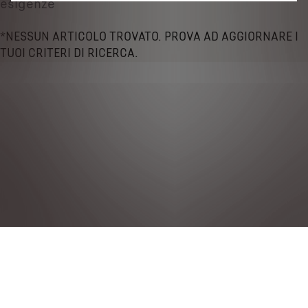
esigenze
*NESSUN ARTICOLO TROVATO. PROVA AD AGGIORNARE I
TUOI CRITERI DI RICERCA.