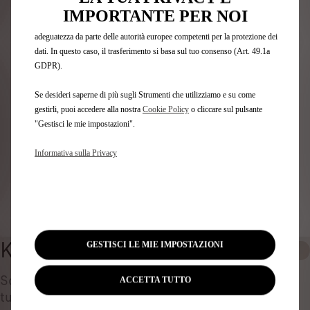
Identifica il tuo veicolo
trattati da terze parti situate in paesi al di fuori dello Spazio Economico
IMPORTANTE PER NOI
Europeo (SEE) che potrebbero non aver ancora ricevuto una decisione di
Scegli il metodo per riconoscere il tuo veicolo e inserisci
adeguatezza da parte delle autorità europee competenti per la protezione dei
le informazioni necessarie per visualizzare gli accessori
dati. In questo caso, il trasferimento si basa sul tuo consenso (Art. 49.1a
compatibili.
GDPR).
Numero targa
Se desideri saperne di più sugli Strumenti che utilizziamo e su come
Modello
gestirli, puoi accedere alla nostra
Cookie Policy
o cliccare sul pulsante
VIN
"Gestisci le mie impostazioni".
Numero targa
*
Informativa sulla Privacy
Identificare il veicolo
KIT PULIZIA E CURA AUTO
GESTISCI LE MIE IMPOSTAZIONI
0
Scopri tutti gli Accessori Autentici pensati per la
ACCETTA TUTTO
tua auto e progettati per soddisfare le tue