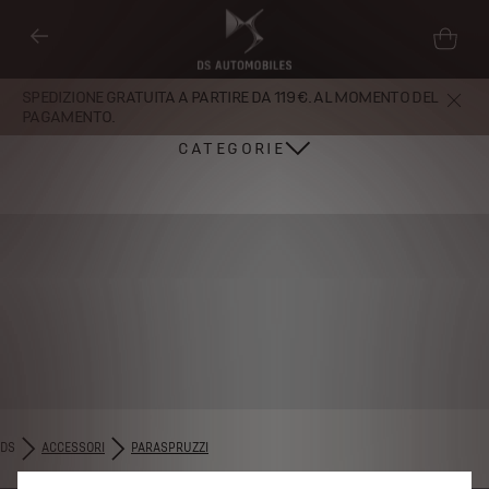
SPEDIZIONE GRATUITA A PARTIRE DA 119 €. AL MOMENTO DEL
PAGAMENTO.
CATEGORIE
Utilizziamo cookie e/o altri strumenti di tracciamento (gli “Strumenti”) per
DS
ACCESSORI
PARASPRUZZI
assicurarci di offrirti la migliore esperienza sul nostro sito web. Essi ci
consentono di fornirti funzionalità fondamentali come la sicurezza, la