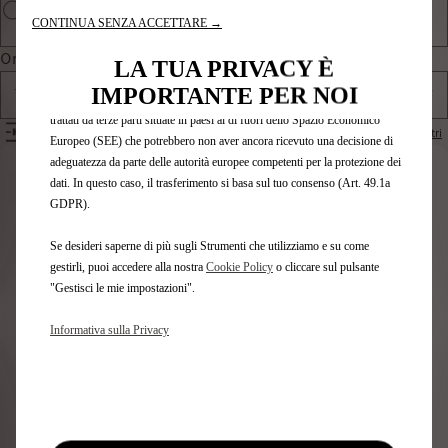
gestione della rete e l'accessibilità. Gli Strumenti migliorano l'usabilità e le
CONTINUA SENZA ACCETTARE →
prestazioni attraverso varie funzioni come il riconoscimento della lingua, i
Ordina per
risultati di ricerca e, di conseguenza, migliorano ciò che ti offriamo. Il
LA TUA PRIVACY È
nostro sito web potrebbe utilizzare anche Strumenti di terze parti per inviare
IMPORTANTE PER NOI
Tutti i prodotti
pubblicità che sia più pertinente per te. Alcuni Strumenti potrebbero essere
trattati da terze parti situate in paesi al di fuori dello Spazio Economico
FILTRI
Rimuovi i filtri
Europeo (SEE) che potrebbero non aver ancora ricevuto una decisione di
adeguatezza da parte delle autorità europee competenti per la protezione dei
Identifica il tuo veicolo
dati. In questo caso, il trasferimento si basa sul tuo consenso (Art. 49.1a
GDPR).
Scegli il metodo per riconoscere il tuo veicolo e inserisci
Se desideri saperne di più sugli Strumenti che utilizziamo e su come
le informazioni necessarie per visualizzare gli accessori
gestirli, puoi accedere alla nostra
Cookie Policy
o cliccare sul pulsante
compatibili.
"Gestisci le mie impostazioni".
Numero targa
Modello
Informativa sulla Privacy
VIN
Numero targa
*