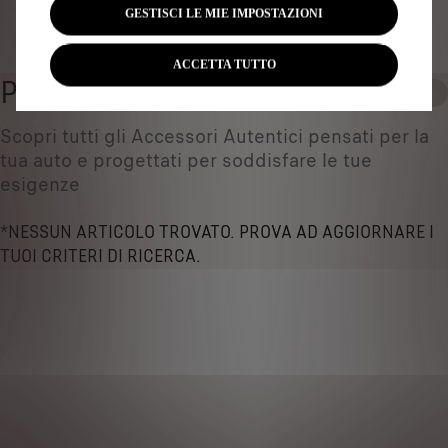
GESTISCI LE MIE IMPOSTAZIONI
Identificare il veicolo
ACCETTA TUTTO
PARASPRUZZI
0
Scopri tutti gli Accessori Autentici pensati per la
tua auto e progettati per soddisfare le tue
esigenze
*NESSUN ARTICOLO TROVATO. PROVA AD AGGIORNARE I
TUOI CRITERI DI RICERCA.