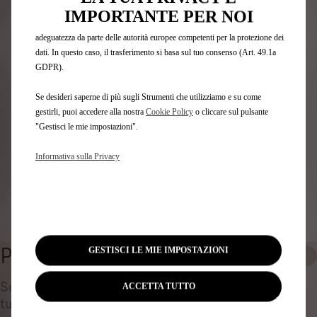
Identifica il tuo veicolo
trattati da terze parti situate in paesi al di fuori dello Spazio Economico
IMPORTANTE PER NOI
Europeo (SEE) che potrebbero non aver ancora ricevuto una decisione di
Scegli il metodo per riconoscere il tuo veicolo e inserisci
adeguatezza da parte delle autorità europee competenti per la protezione dei
le informazioni necessarie per visualizzare gli accessori
dati. In questo caso, il trasferimento si basa sul tuo consenso (Art. 49.1a
compatibili.
GDPR).
Numero targa
Se desideri saperne di più sugli Strumenti che utilizziamo e su come
Modello
gestirli, puoi accedere alla nostra
Cookie Policy
o cliccare sul pulsante
VIN
"Gestisci le mie impostazioni".
Numero targa
*
Informativa sulla Privacy
Identificare il veicolo
PULIZIA E CURA AUTO
GESTISCI LE MIE IMPOSTAZIONI
0
Scopri tutti gli Accessori Autentici pensati per la
ACCETTA TUTTO
tua auto e progettati per soddisfare le tue