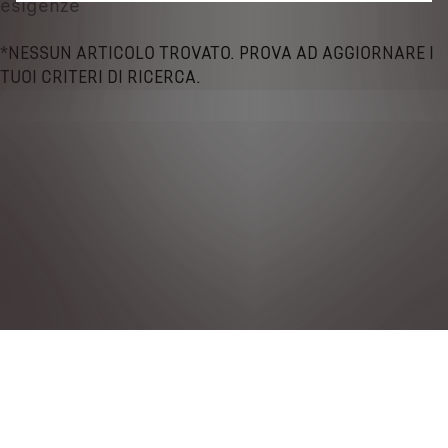
esigenze
*NESSUN ARTICOLO TROVATO. PROVA AD AGGIORNARE I
TUOI CRITERI DI RICERCA.