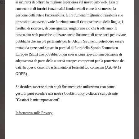
esigenze
assicurarci di offrirti la migliore esperienza sul nostro sito web. Essi ci
consentono di fornirti funzionalità fondamentali come la sicurezza, la
gestione della rete e l'accessibilità. Gli Strumenti migliorano l'usabilità e le
prestazioni attraverso varie funzioni come il riconoscimento della lingua, i
risultati di ricerca e, di conseguenza, migliorano ciò che ti offriamo. Il
nostro sito web potrebbe utilizzare anche Strumenti di terze parti per inviare
pubblicità che sia più pertinente per te. Alcuni Strumenti potrebbero essere
trattati da terze parti situate in paesi al di fuori dello Spazio Economico
Europeo (SEE) che potrebbero non aver ancora ricevuto una decisione di
adeguatezza da parte delle autorità europee competenti per la protezione dei
dati. In questo caso, il trasferimento si basa sul tuo consenso (Art. 49.1a
GDPR).
Se desideri saperne di più sugli Strumenti che utilizziamo e su come
gestirli, puoi accedere alla nostra
Cookie Policy
o cliccare sul pulsante
"Gestisci le mie impostazioni".
Codice 1681665580
COMPRESSORE DI
Informativa sulla Privacy
GONFIAGGIO
Consegna stimata
13/08