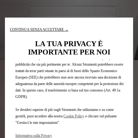
Utilizziamo cookie e/o altri strumenti di tracciamento (gli “Strumenti”) per
assicurarci di offrirti la migliore esperienza sul nostro sito web. Essi ci
CONTINUA SENZA ACCETTARE →
consentono di fornirti funzionalità fondamentali come la sicurezza, la
gestione della rete e l'accessibilità. Gli Strumenti migliorano l'usabilità e le
LA TUA PRIVACY È
prestazioni attraverso varie funzioni come il riconoscimento della lingua, i
IMPORTANTE PER NOI
risultati di ricerca e, di conseguenza, migliorano ciò che ti offriamo. Il
Codice
1611134980
nostro sito web potrebbe utilizzare anche Strumenti di terze parti per inviare
SERIE DI FASCE DI
pubblicità che sia più pertinente per te. Alcuni Strumenti potrebbero essere
trattati da terze parti situate in paesi al di fuori dello Spazio Economico
PROTEZIONE - PER PARAURTI
Europeo (SEE) che potrebbero non aver ancora ricevuto una decisione di
adeguatezza da parte delle autorità europee competenti per la protezione dei
ANTERIORE E POSTERIORE.
dati. In questo caso, il trasferimento si basa sul tuo consenso (Art. 49.1a
GDPR).
33,07 €
IVA INCLUSA/UNITÀ
P
Se desideri saperne di più sugli Strumenti che utilizziamo e su come
gestirli, puoi accedere alla nostra
Cookie Policy
o cliccare sul pulsante
r
-
+
"Gestisci le mie impostazioni".
i
Q
c
AGGIUNGI AL CARRELLO
Informativa sulla Privacy