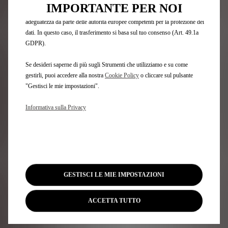
trattati da terze parti situate in paesi al di fuori dello Spazio Economico
IMPORTANTE PER NOI
Europeo (SEE) che potrebbero non aver ancora ricevuto una decisione di
adeguatezza da parte delle autorità europee competenti per la protezione dei
dati. In questo caso, il trasferimento si basa sul tuo consenso (Art. 49.1a
GDPR).
Se desideri saperne di più sugli Strumenti che utilizziamo e su come
gestirli, puoi accedere alla nostra
Cookie Policy
o cliccare sul pulsante
"Gestisci le mie impostazioni".
Informativa sulla Privacy
GESTISCI LE MIE IMPOSTAZIONI
ACCETTA TUTTO