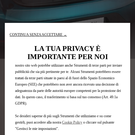
Utilizziamo cookie e/o altri strumenti di tracciamento (gli “Strumenti”) per
assicurarci di offrirti la migliore esperienza sul nostro sito web. Essi ci
CONTINUA SENZA ACCETTARE →
consentono di fornirti funzionalità fondamentali come la sicurezza, la
gestione della rete e l'accessibilità. Gli Strumenti migliorano l'usabilità e le
LA TUA PRIVACY È
Codice
1638071480
prestazioni attraverso varie funzioni come il riconoscimento della lingua, i
IMPORTANTE PER NOI
risultati di ricerca e, di conseguenza, migliorano ciò che ti offriamo. Il
PROTEZIONE DELLA SOGLIA
nostro sito web potrebbe utilizzare anche Strumenti di terze parti per inviare
DEL BAGAGLIAIO - PELLICOLA
pubblicità che sia più pertinente per te. Alcuni Strumenti potrebbero essere
trattati da terze parti situate in paesi al di fuori dello Spazio Economico
TRASPARENTE
Europeo (SEE) che potrebbero non aver ancora ricevuto una decisione di
adeguatezza da parte delle autorità europee competenti per la protezione dei
dati. In questo caso, il trasferimento si basa sul tuo consenso (Art. 49.1a
57,65 €
IVA INCLUSA/UNITÀ
GDPR).
P
r
Se desideri saperne di più sugli Strumenti che utilizziamo e su come
-
+
i
gestirli, puoi accedere alla nostra
Cookie Policy
o cliccare sul pulsante
Q
Affrettati, sono rimasti solo pochi articoli!
"Gestisci le mie impostazioni".
c