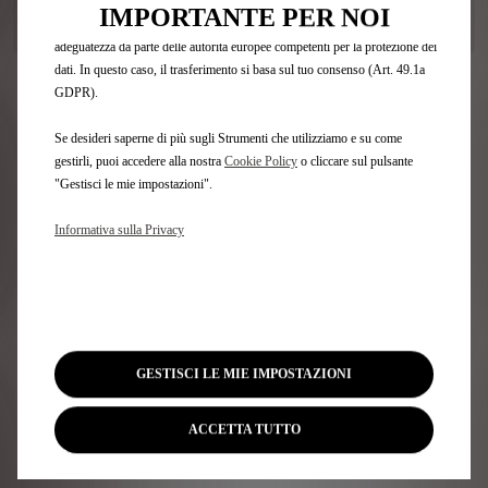
trattati da terze parti situate in paesi al di fuori dello Spazio Economico
support@shop-dsautomobiles.it
IMPORTANTE PER NOI
Europeo (SEE) che potrebbero non aver ancora ricevuto una decisione di
adeguatezza da parte delle autorità europee competenti per la protezione dei
dati. In questo caso, il trasferimento si basa sul tuo consenso (Art. 49.1a
GDPR).
Se desideri saperne di più sugli Strumenti che utilizziamo e su come
gestirli, puoi accedere alla nostra
Cookie Policy
o cliccare sul pulsante
"Gestisci le mie impostazioni".
Informativa sulla Privacy
GESTISCI LE MIE IMPOSTAZIONI
ACCETTA TUTTO