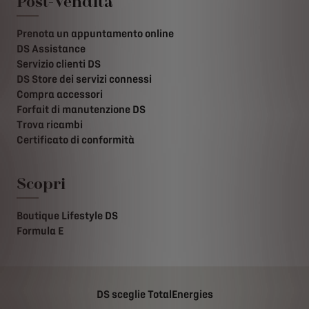
Post-Vendita
Prenota un appuntamento online
DS Assistance
Servizio clienti DS
DS Store dei servizi connessi
Compra accessori
Forfait di manutenzione DS
Trova ricambi
Certificato di conformità
Scopri
Boutique Lifestyle DS
Formula E
DS sceglie TotalEnergies