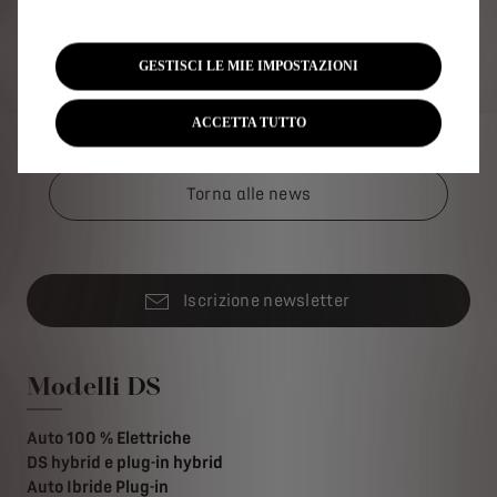
3 - IN CHE MISURA I VIAGGI IN AUTO ELETTRICA
TRASFORMANO L'ESPERIENZA DEL TURISMO ON
THE ROAD?
GESTISCI LE MIE IMPOSTAZIONI
ACCETTA TUTTO
Torna alle news
Iscrizione newsletter
Modelli DS
Auto 100 % Elettriche
DS hybrid e plug-in hybrid
Auto Ibride Plug-in