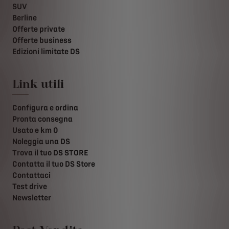
SUV
Berline
Offerte private
Offerte business
Edizioni limitate DS
Link utili
Configura e ordina
Pronta consegna
Usato e km 0
Noleggia una DS
Trova il tuo DS STORE
Contatta il tuo DS Store
Contattaci
Test drive
Newsletter