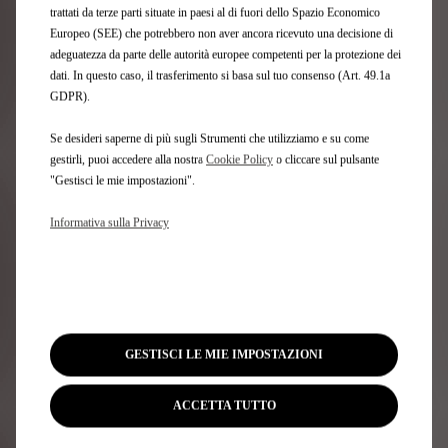
ABB FIA DI FORMULA E
trattati da terze parti situate in paesi al di fuori dello Spazio Economico
Europeo (SEE) che potrebbero non aver ancora ricevuto una decisione di
adeguatezza da parte delle autorità europee competenti per la protezione dei
Uno viaggio attraverso la stagione 10
dati. In questo caso, il trasferimento si basa sul tuo consenso (Art. 49.1a
GDPR).
Se desideri saperne di più sugli Strumenti che utilizziamo e su come
gestirli, puoi accedere alla nostra
Cookie Policy
o cliccare sul pulsante
"Gestisci le mie impostazioni".
Informativa sulla Privacy
GESTISCI LE MIE IMPOSTAZIONI
ACCETTA TUTTO