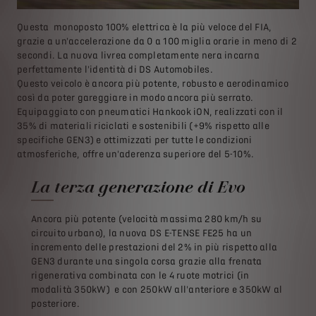
Questa monoposto 100% elettrica è la più veloce del FIA,
grazie a un'accelerazione da 0 a 100 miglia orarie in meno di 2
secondi. La nuova livrea completamente nera incarna
perfettamente l'identità di DS Automobiles.
Questo veicolo è ancora più potente, robusto e aerodinamico
così da poter gareggiare in modo ancora più serrato.
Equipaggiato con pneumatici Hankook iON, realizzati con il
35% di materiali riciclati e sostenibili (+9% rispetto alle
specifiche GEN3) e ottimizzati per tutte le condizioni
atmosferiche, offre un'aderenza superiore del 5-10%.
La terza generazione di Evo
Ancora più potente (velocità massima 280 km/h su
circuito urbano), la nuova DS E-TENSE FE25 ha un
incremento delle prestazioni del 2% in più rispetto alla
GEN3 durante una singola corsa grazie alla frenata
rigenerativa combinata con le 4 ruote motrici (in
modalità 350kW) e con 250kW all'anteriore e 350kW al
posteriore.