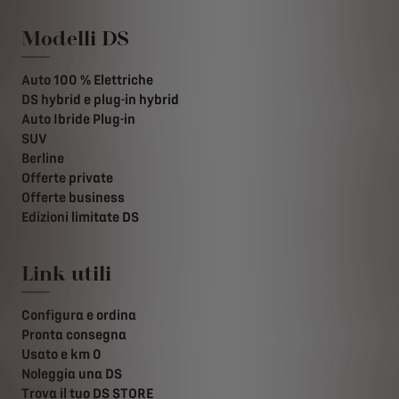
Modelli DS
Auto 100 % Elettriche
DS hybrid e plug-in hybrid
Auto Ibride Plug-in
SUV
Berline
Offerte private
Offerte business
Edizioni limitate DS
Link utili
Configura e ordina
Pronta consegna
Usato e km 0
Noleggia una DS
Trova il tuo DS STORE