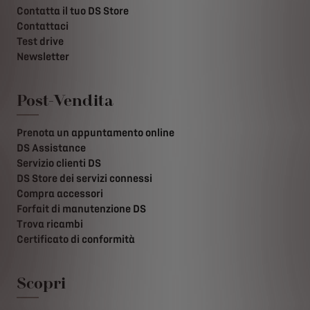
Contatta il tuo DS Store
Contattaci
Test drive
Newsletter
Post-Vendita
Prenota un appuntamento online
DS Assistance
Servizio clienti DS
DS Store dei servizi connessi
Compra accessori
Forfait di manutenzione DS
Trova ricambi
Certificato di conformità
Scopri