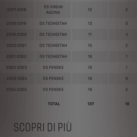
DS VIRGIN
2017-2018
12
2
RACING
2018-2019
DS TECHEETAH
13
3
2019-2020
DS TECHEETAH
11
4
2020-2021
DS TECHEETAH
15
2
2021-2022
DS TECHEETAH
16
1
2022-2023
DS PENSKE
16
1
2023-2024
DS PENSKE
16
0
2024-2025
DS PENSKE
16
2
TOTAL
137
18
SCOPRI DI PIÙ