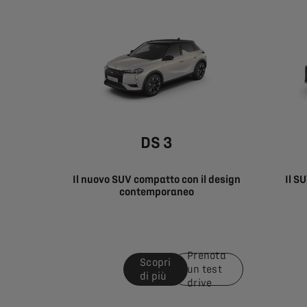
DS 3
Il nuovo SUV compatto con il design
Il S
contemporaneo
Prenota
Scopri
un test
di più
drive