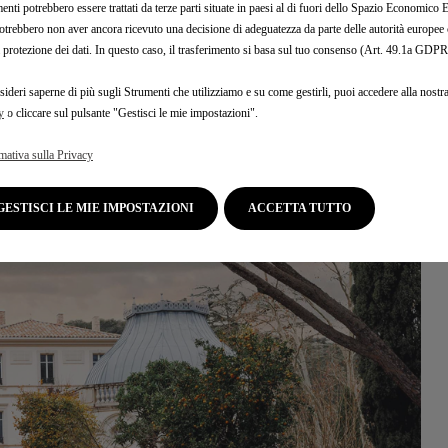
enti potrebbero essere trattati da terze parti situate in paesi al di fuori dello Spazio Economic
otrebbero non aver ancora ricevuto una decisione di adeguatezza da parte delle autorità europee
a protezione dei dati. In questo caso, il trasferimento si basa sul tuo consenso (Art. 49.1a GDPR
ium comprare, scegli il meglio di DS Automobiles: DS 3,
il SUV
sideri saperne di più sugli Strumenti che utilizziamo e su come gestirli, puoi accedere alla nostr
disponibile anche in versione E-TENSE
y
o cliccare sul pulsante "Gestisci le mie impostazioni".
mativa sulla Privacy
GESTISCI LE MIE IMPOSTAZIONI
ACCETTA TUTTO