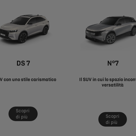
DS 7
N°7
UV con uno stile carismatico
Il SUV in cui lo spazio incon
versatilità
Scopri
Scopri
di più
di più