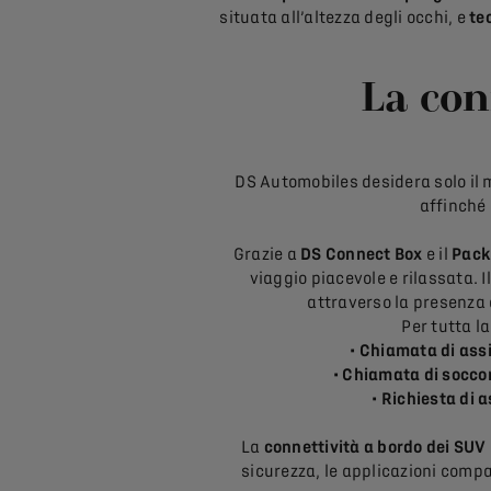
situata all’altezza degli occhi, e
te
La co
DS Automobiles desidera solo il m
affinché
Grazie a
DS Connect Box
e il
Pack
viaggio piacevole e rilassata. 
attraverso la presenza 
Per tutta l
• Chiamata di ass
• Chiamata di socco
• Richiesta di 
La
connettività a bordo dei SU
sicurezza, le applicazioni compa