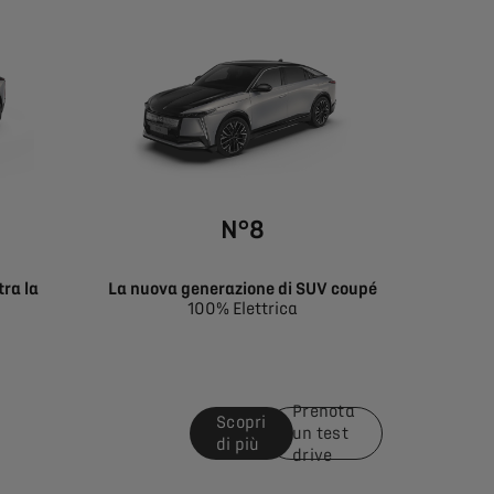
N°8
tra la
La nuova generazione di SUV coupé
100% Elettrica
Prenota
Scopri
un test
di più
drive