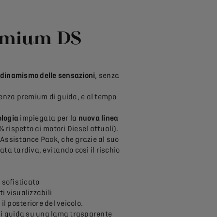
remium DS
dinamismo delle sensazioni
, senza
ienza premium di guida, e al tempo
ologia
impiegata per la
nuova linea
% rispetto ai motori Diesel attuali).
r Assistance Pack, che grazie al suo
ata tardiva, evitando così il rischio
 sofisticato
ti visualizzabili
il posteriore del veicolo.
i guida su una lama trasparente