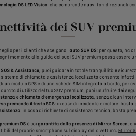
cnologia DS LED Vision
, che comprende nuovi fari direzionali co
nnettività dei SUV prem
eglio per i clienti che scelgono i
auto
SUV DS
: per questo, ha c
 ogni momento alla guida dei suoi SUV premium possa essere un
 SOS & Assistance
, puoi guidare in totale tranquillità e sicurez
Il sistema di chiamata e assistenza localizzata consente infatti
di un modulo GPS e di una scheda SIM integrata a bordo, per a
a durata di utilizzo del tuo SUV premium, puoi usufruire dei segue
istenza
e
chiamata d’emergenza localizzata
, senza alcun inter
rso premendo il tasto SOS
: in caso di incidente o malore, basta 
assistenza
: in caso di richieste di assistenza tecnica, basta prem
V premium DS
è poi
garantita dalla presenza di Mirror Screen
, ch
tibili del proprio smartphone sul display della vettura.
Mirror 