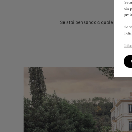
Strum
che p
per l
Se stai pensando a quale SUV prem
Se de
Polic
Infor