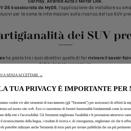
CarPlay
,
Android Auto
e
Mirror Link
.
V DS è assicurata da MyDS
, l’applicazione da installare su sma
lusivi per te come le informazioni sulla ricarica del tuo SUV p
 artigianalità dei SUV 
es
ha posto tra i suoi obiettivi quello di far
rivivere il savoir-fa
dell’Automotive premium.
ei materiali scelti per gli interni
va a intrecciarsi con
l’abilità d
UA SENZA ACCETTARE →
Haute Couture e di trasportarlo nei suoi SUV premium dalle linee 
anche alla guida
.
LA TUA PRIVACY È IMPORTANTE PER 
el SUV compatto DS 3 e nel dinamico DS 7
, dove il lavoro delle
 finitura, come le cuciture Point Perle e la lavorazione a bracciale
messi, avanguardia e l’incredibile savoir-faire francese sono i
zziamo cookie e/o altri strumenti di tracciamento (gli “Strumenti”) per assicurarci di offrirti la mi
ienza sul nostro sito web. Essi ci consentono di fornirti funzionalità fondamentali come la sicure
e prendono vita i modelli DS.
one della rete e l'accessibilità. Gli Strumenti migliorano l'usabilità e le prestazioni attraverso vari
il riconoscimento della lingua, i risultati di ricerca e, di conseguenza, migliorano ciò che ti offr
UV premium: le offerte 
web potrebbe utilizzare anche Strumenti di terze parti per inviare pubblicità che sia più pertinente