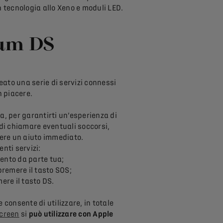
n tecnologia allo Xeno e moduli LED.
ium DS
reato una serie di servizi connessi
 piacere.
za, per garantirti un’esperienza di
 di chiamare eventuali soccorsi,
vere un aiuto immediato.
nti servizi:
vento da parte tua;
premere il tasto SOS;
ere il tasto DS.
e consente di utilizzare, in totale
Screen
si
può utilizzare con Apple