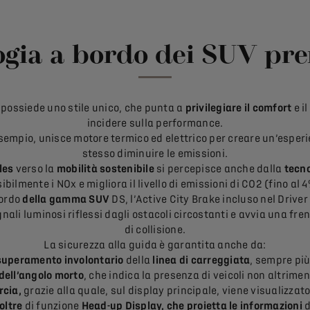
logia a bordo dei SUV p
possiede uno stile unico, che punta a
privilegiare il comfort
e il
incidere sulla performance.
esempio, unisce motore termico ed elettrico per creare un’esper
stesso diminuire le emissioni.
les
verso la
mobilità sostenibile
si percepisce anche dalla
tecn
ibilmente i NOx e migliora il livello di emissioni di CO2 (fino al 4
bordo
della gamma SUV
DS, l’Active City Brake incluso nel Drive
nali luminosi riflessi dagli ostacoli circostanti e avvia una fren
di collisione.
La sicurezza alla guida è garantita anche da:
 superamento involontario
della
linea di carreggiata
, sempre più
dell’angolo morto
, che indica la presenza di veicoli non altrimen
rcia,
grazie alla quale, sul display principale, viene visualizzato 
oltre
di funzione
Head-up Display, che
proietta le informazioni
d