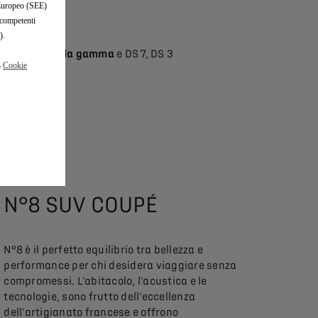
o Europeo (SEE)
 competenti
).
 compatto della gamma
e DS 7, DS 3
a
Cookie
N°8 SUV COUPÉ
N°8 è il perfetto equilibrio tra bellezza e
performance per chi desidera viaggiare senza
compromessi. L'abitacolo, l'acustica e le
tecnologie, sono frutto dell'eccellenza
dell'artigianato francese e offrono