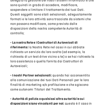
delegato la gestione dei nostri sistemi informatici e che
sono quindi in grado di accedere, modificare,
sospendere o limitare il trattamento dei tuoi Dati.
Questi soggetti sono stati selezionati, adeguatamente
formati e le loro attività sono tracciate da sistemi che
non possono modificare, come previsto dalle
disposizioni della nostra competente Autorità di
controllo;
• La nostra Rete e i Costruttori di Autoveicoli di
riferimento:
la Nostra Rete nel caso in cui abbiate
richiesto un servizio da loro svolto (ad esempio, la
richiesta di un test drive vicino a te) o se hai richiesto la
loro assistenza o quella fornita dai Costruttori di
Autoveicoli;
• I nostri Partner selezionati:
quando hai acconsentito
alla comunicazione dei tuoi Dati Personali per le loro
finalità di marketing e/o profilazione e che agiscono
come autonomi Titolari del Trattamento.
• Autorità di polizia o qualsiasi altra autorità le cui
disposizioni siano vincolanti per noi:
questo è il caso in