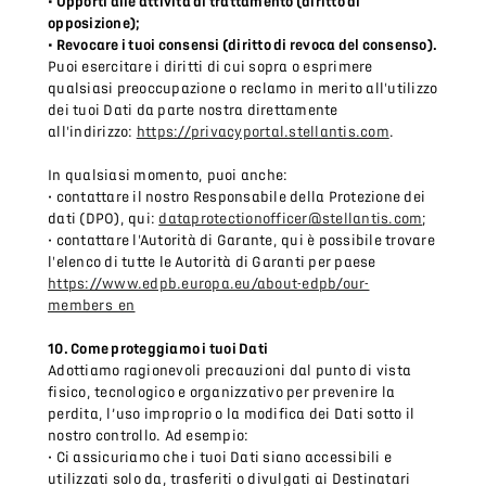
• Opporti alle attività di trattamento (diritto di
opposizione);
• Revocare i tuoi consensi (diritto di revoca del consenso).
Puoi esercitare i diritti di cui sopra o esprimere
qualsiasi preoccupazione o reclamo in merito all'utilizzo
dei tuoi Dati da parte nostra direttamente
all'indirizzo:
https://privacyportal.stellantis.com
.
In qualsiasi momento, puoi anche:
• contattare il nostro Responsabile della Protezione dei
dati (DPO), qui:
dataprotectionofficer@stellantis.com
;
• contattare l'Autorità di Garante, qui è possibile trovare
l'elenco di tutte le Autorità di Garanti per paese
https://www.edpb.europa.eu/about-edpb/our-
members_en
10. Come proteggiamo i tuoi Dati
Adottiamo ragionevoli precauzioni dal punto di vista
fisico, tecnologico e organizzativo per prevenire la
perdita, l’uso improprio o la modifica dei Dati sotto il
nostro controllo. Ad esempio:
• Ci assicuriamo che i tuoi Dati siano accessibili e
utilizzati solo da, trasferiti o divulgati ai Destinatari