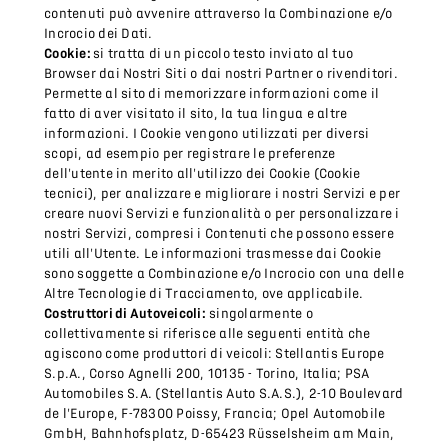
contenuti può avvenire attraverso la Combinazione e/o
Incrocio dei Dati.
Cookie:
si tratta di un piccolo testo inviato al tuo
Browser dai Nostri Siti o dai nostri Partner o rivenditori.
Permette al sito di memorizzare informazioni come il
fatto di aver visitato il sito, la tua lingua e altre
informazioni. I Cookie vengono utilizzati per diversi
scopi, ad esempio per registrare le preferenze
dell'utente in merito all'utilizzo dei Cookie (Cookie
tecnici), per analizzare e migliorare i nostri Servizi e per
creare nuovi Servizi e funzionalità o per personalizzare i
nostri Servizi, compresi i Contenuti che possono essere
utili all'Utente. Le informazioni trasmesse dai Cookie
sono soggette a Combinazione e/o Incrocio con una delle
Altre Tecnologie di Tracciamento, ove applicabile.
Costruttori di Autoveicoli:
singolarmente o
collettivamente si riferisce alle seguenti entità che
agiscono come produttori di veicoli: Stellantis Europe
S.p.A., Corso Agnelli 200, 10135 - Torino, Italia; PSA
Automobiles S.A. (Stellantis Auto S.A.S.), 2-10 Boulevard
de l'Europe, F-78300 Poissy, Francia; Opel Automobile
GmbH, Bahnhofsplatz, D-65423 Rüsselsheim am Main,