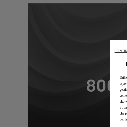
CONTIN
Utili
esper
gesti
come 
sito 
Strum
che p
per l