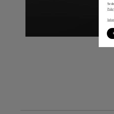
Se de
Polic
Infor