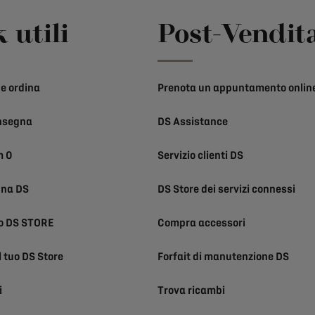
 utili
Post-Vendit
e ordina
Prenota un appuntamento onlin
nsegna
DS Assistance
m 0
Servizio clienti DS
una DS
DS Store dei servizi connessi
uo DS STORE
Compra accessori
l tuo DS Store
Forfait di manutenzione DS
i
Trova ricambi