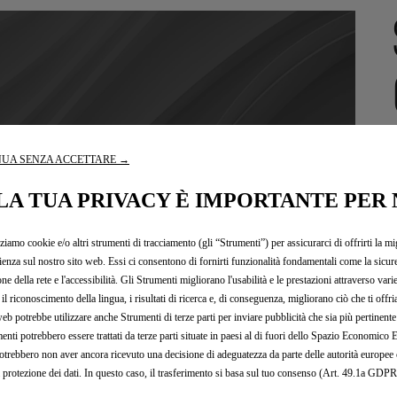
UA SENZA ACCETTARE →
LA TUA PRIVACY È IMPORTANTE PER 
1
zziamo cookie e/o altri strumenti di tracciamento (gli “Strumenti”) per assicurarci di offrirti la mi
ienza sul nostro sito web. Essi ci consentono di fornirti funzionalità fondamentali come la sicure
one della rete e l'accessibilità. Gli Strumenti migliorano l'usabilità e le prestazioni attraverso vari
il riconoscimento della lingua, i risultati di ricerca e, di conseguenza, migliorano ciò che ti offr
web potrebbe utilizzare anche Strumenti di terze parti per inviare pubblicità che sia più pertinente
enti potrebbero essere trattati da terze parti situate in paesi al di fuori dello Spazio Economic
otrebbero non aver ancora ricevuto una decisione di adeguatezza da parte delle autorità europee
a protezione dei dati. In questo caso, il trasferimento si basa sul tuo consenso (Art. 49.1a GDPR