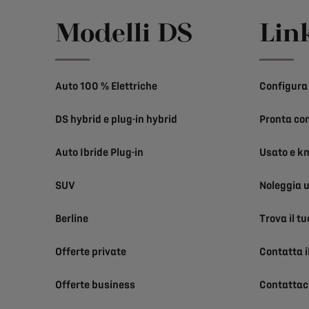
Modelli DS
Link
Auto 100 % Elettriche
Configura 
DS hybrid e plug-in hybrid
Pronta co
Auto Ibride Plug-in
Usato e k
SUV
Noleggia 
Berline
Trova il t
Offerte private
Contatta i
Offerte business
Contattac