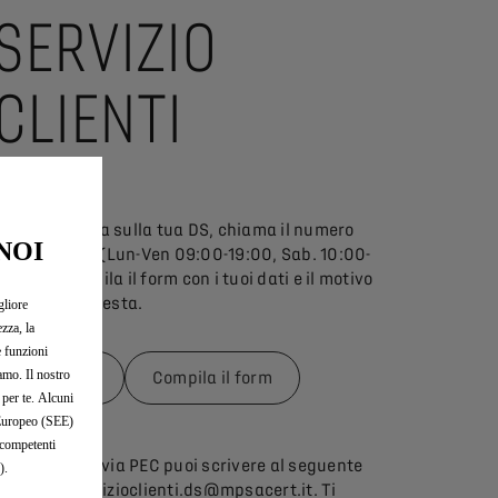
SERVIZIO
CLIENTI
Per assistenza sulla tua DS, chiama il numero
NOI
800 980 955
(Lun-Ven 09:00-19:00, Sab. 10:00-
8:00) o compila il form con i tuoi dati e il motivo
della tua richiesta.
gliore
zza, la
e funzioni
iamo. Il nostro
Chiamaci
Compila il form
 per te. Alcuni
o Europeo (SEE)
 competenti
Se ci contatti via PEC puoi scrivere al seguente
).
indirizzo: servizioclienti.ds@mpsacert.it. Ti