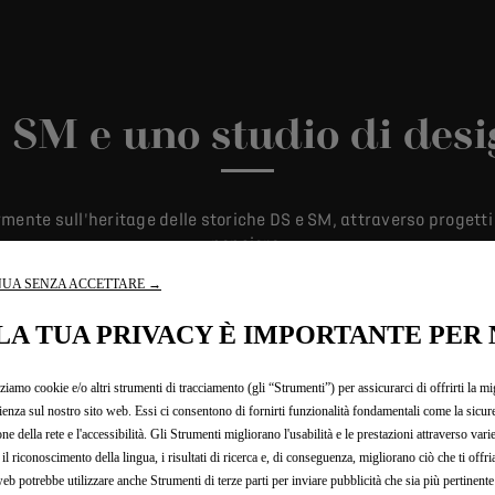
 SM e uno studio di desi
ente sull'heritage delle storiche DS e SM, attraverso progetti ch
pensiero.
UA SENZA ACCETTARE →
LA TUA PRIVACY È IMPORTANTE PER 
zziamo cookie e/o altri strumenti di tracciamento (gli “Strumenti”) per assicurarci di offrirti la mi
ienza sul nostro sito web. Essi ci consentono di fornirti funzionalità fondamentali come la sicure
one della rete e l'accessibilità. Gli Strumenti migliorano l'usabilità e le prestazioni attraverso vari
il riconoscimento della lingua, i risultati di ricerca e, di conseguenza, migliorano ciò che ti offr
web potrebbe utilizzare anche Strumenti di terze parti per inviare pubblicità che sia più pertinente