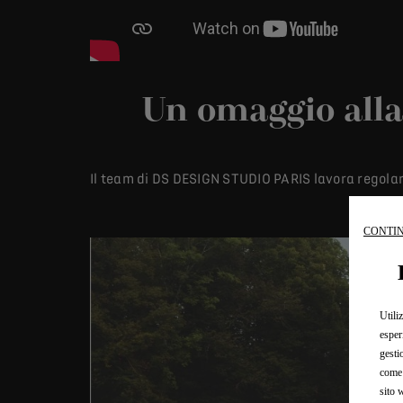
Un omaggio alla
Il team di DS DESIGN STUDIO PARIS lavora regolarm
CONTIN
Utili
esper
gesti
come 
sito 