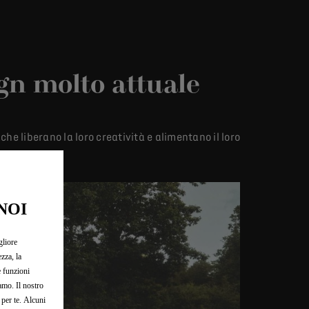
gn molto attuale
e liberano la loro creatività e alimentano il loro
NOI
gliore
zza, la
e funzioni
iamo. Il nostro
 per te. Alcuni