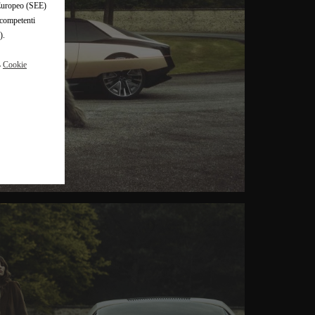
o Europeo (SEE)
 competenti
).
a
Cookie