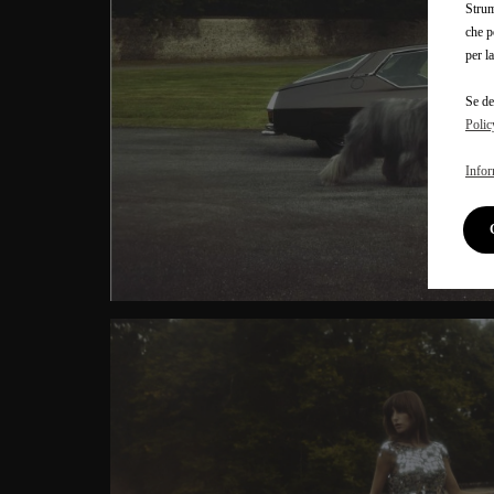
Strum
che p
per l
Se de
Polic
Infor