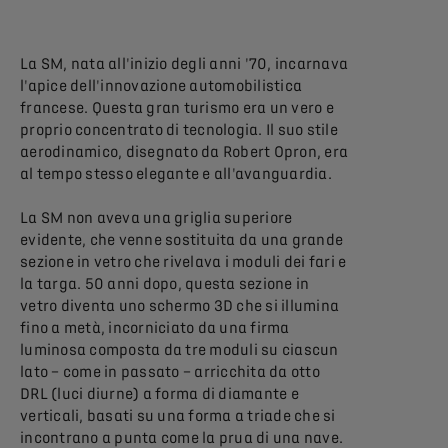
La SM, nata all'inizio degli anni '70, incarnava
l'apice dell'innovazione automobilistica
francese. Questa gran turismo era un vero e
proprio concentrato di tecnologia. Il suo stile
aerodinamico, disegnato da Robert Opron, era
al tempo stesso elegante e all'avanguardia.
La SM non aveva una griglia superiore
evidente, che venne sostituita da una grande
sezione in vetro che rivelava i moduli dei fari e
la targa. 50 anni dopo, questa sezione in
vetro diventa uno schermo 3D che si illumina
fino a metà, incorniciato da una firma
luminosa composta da tre moduli su ciascun
lato – come in passato – arricchita da otto
DRL (luci diurne) a forma di diamante e
verticali, basati su una forma a triade che si
incontrano a punta come la prua di una nave.