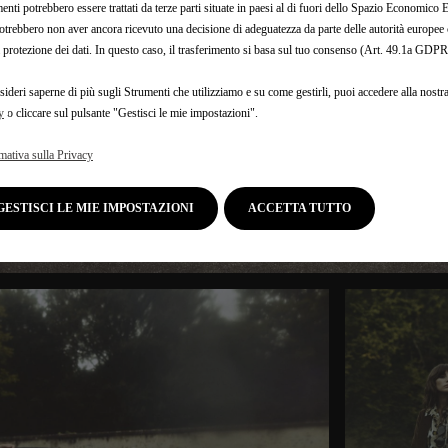
enti potrebbero essere trattati da terze parti situate in paesi al di fuori dello Spazio Economic
otrebbero non aver ancora ricevuto una decisione di adeguatezza da parte delle autorità europee
a protezione dei dati. In questo caso, il trasferimento si basa sul tuo consenso (Art. 49.1a GDPR
sideri saperne di più sugli Strumenti che utilizziamo e su come gestirli, puoi accedere alla nostr
y
o cliccare sul pulsante "Gestisci le mie impostazioni".
mativa sulla Privacy
GESTISCI LE MIE IMPOSTAZIONI
ACCETTA TUTTO