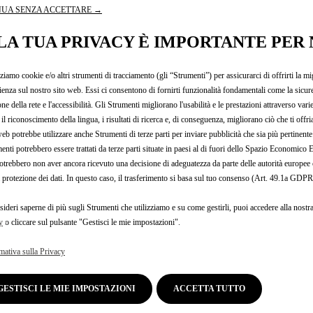
Cope
UA SENZA ACCETTARE →
man
can
LA TUA PRIVACY È IMPORTANTE PER 
Diri
veic
zziamo cookie e/o altri strumenti di tracciamento (gli “Strumenti”) per assicurarci di offrirti la mi
499
ienza sul nostro sito web. Essi ci consentono di fornirti funzionalità fondamentali come la sicure
Ant
one della rete e l'accessibilità. Gli Strumenti migliorano l'usabilità e le prestazioni attraverso vari
36 
il riconoscimento della lingua, i risultati di ricerca e, di conseguenza, migliorano ciò che ti offr
web potrebbe utilizzare anche Strumenti di terze parti per inviare pubblicità che sia più pertinente
Fino
enti potrebbero essere trattati da terze parti situate in paesi al di fuori dello Spazio Economic
otrebbero non aver ancora ricevuto una decisione di adeguatezza da parte delle autorità europee
a protezione dei dati. In questo caso, il trasferimento si basa sul tuo consenso (Art. 49.1a GDPR
sideri saperne di più sugli Strumenti che utilizziamo e su come gestirli, puoi accedere alla nostr
y
o cliccare sul pulsante "Gestisci le mie impostazioni".
mativa sulla Privacy
GESTISCI LE MIE IMPOSTAZIONI
ACCETTA TUTTO