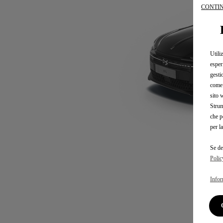
CONTIN
Utili
esper
gesti
come 
sito 
Strum
che p
per l
Se de
Polic
Infor