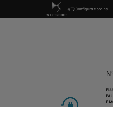
Configura e ordina
N
PLU
PAL
E-M