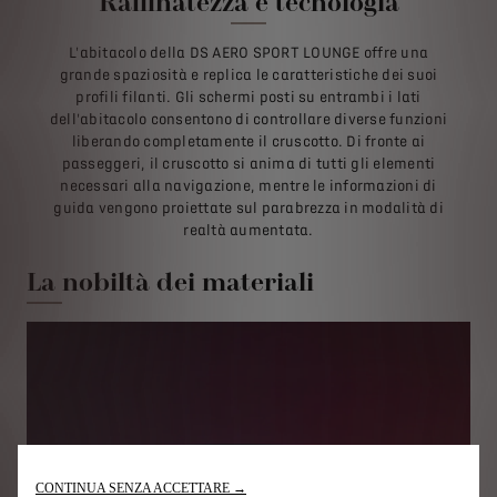
Raffinatezza e tecnologia
L'abitacolo della DS AERO SPORT LOUNGE offre una
grande spaziosità e replica le caratteristiche dei suoi
profili filanti. Gli schermi posti su entrambi i lati
dell'abitacolo consentono di controllare diverse funzioni
liberando completamente il cruscotto. Di fronte ai
passeggeri, il cruscotto si anima di tutti gli elementi
necessari alla navigazione, mentre le informazioni di
guida vengono proiettate sul parabrezza in modalità di
realtà aumentata.
La nobiltà dei materiali
CONTINUA SENZA ACCETTARE →