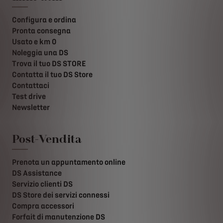
Configura e ordina
Pronta consegna
Usato e km 0
Noleggia una DS
Trova il tuo DS STORE
Contatta il tuo DS Store
Contattaci
Test drive
Newsletter
Post-Vendita
Prenota un appuntamento online
DS Assistance
Servizio clienti DS
DS Store dei servizi connessi
Compra accessori
Forfait di manutenzione DS