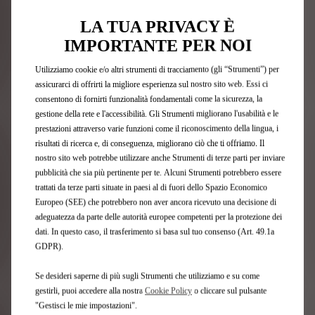
LA TUA PRIVACY È
IMPORTANTE PER NOI
Utilizziamo cookie e/o altri strumenti di tracciamento (gli “Strumenti”) per
assicurarci di offrirti la migliore esperienza sul nostro sito web. Essi ci
consentono di fornirti funzionalità fondamentali come la sicurezza, la
gestione della rete e l'accessibilità. Gli Strumenti migliorano l'usabilità e le
prestazioni attraverso varie funzioni come il riconoscimento della lingua, i
risultati di ricerca e, di conseguenza, migliorano ciò che ti offriamo. Il
nostro sito web potrebbe utilizzare anche Strumenti di terze parti per inviare
pubblicità che sia più pertinente per te. Alcuni Strumenti potrebbero essere
trattati da terze parti situate in paesi al di fuori dello Spazio Economico
La DS AERO SPORT LOUNGE fonde arte e tecnologia
avvalendosi del savoir-faire unico di laboratori artistici e
Europeo (SEE) che potrebbero non aver ancora ricevuto una decisione di
artigiani: intarsio di paglia, raso di cotone, microfibra in tre
adeguatezza da parte delle autorità europee competenti per la protezione dei
materiali.
dati. In questo caso, il trasferimento si basa sul tuo consenso (Art. 49.1a
GDPR).
Se desideri saperne di più sugli Strumenti che utilizziamo e su come
gestirli, puoi accedere alla nostra
Cookie Policy
o cliccare sul pulsante
"Gestisci le mie impostazioni".