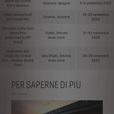
Spain Sail Grand
Valencia, Spagna
5–6 settembre 2026
Prix | Valencia
Rolex Switzerland
19–20 settembre
Ginevra, Svizzera
Sail Grand Prix
2026
Emirates Dubai Sail
Grand Prix
Dubai, Emirati
21–22 novembre
presented by DP
Arabi Uniti
2026
World
Mubadala Abu
Dhabi Sail Grand
Abu Dhabi, Emirati
28–29 novembre
Prix – Season Grand
Arabi Uniti
2026
Final
PER SAPERNE DI PIÙ