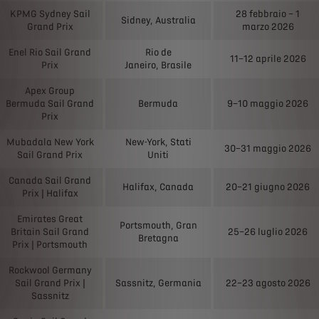
KPMG Sydney Sail
28 febbraio – 1
Sidney, Australia
Grand Prix
marzo 2026
Enel Rio Sail Grand
Rio de
11–12 aprile 2026
Prix
Janeiro, Brasile
Apex Group
Bermuda Sail Grand
Bermuda
9–10 maggio 2026
Prix
Mubadala New York
New-York, Stati
30–31 maggio 2026
Sail Grand Prix
Uniti
Canada Sail Grand
Halifax, Canada
20–21 giugno 2026
Prix | Halifax
Emirates Great
Portsmouth, Gran
Britain Sail Grand
25–26 luglio 2026
Bretagna
Prix | Portsmouth
Rockwool Germany
Sail Grand Prix |
Sassnitz, Germania
22–23 agosto 2026
Sassnitz