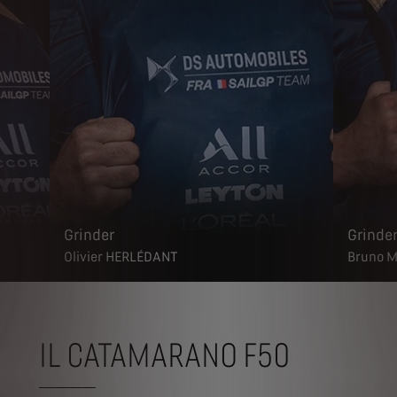
Grinder
Grinde
Olivier HERLÉDANT
Bruno 
IL CATAMARANO F50