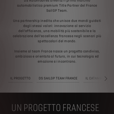
DS Automobiles diventa il primo marchio
automobilistico premium Title Partner del France
SailGP Team.
Una partnership inedita che unisce due mondi guidati
dagli stessi valori: innovazione al servizio
dell’efficienza, una mobilità più sostenibile e la
celebrazione dell’eccellenza francese negli scenari più
spettacolari del mondo.
Insieme al team France nasce un progetto condiviso,
ambizioso e orientato al futuro, in cui tecnologia ed
emozione si incontrano.
IL PROGETTO
DS SAILGP TEAM FRANCE
IL CATAMARANO F
SUC
UN PROGETTO FRANCESE