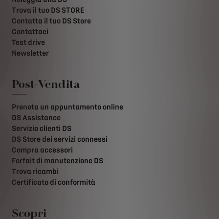
Trova il tuo DS STORE
Contatta il tuo DS Store
Contattaci
Test drive
Newsletter
Post-Vendita
Prenota un appuntamento online
DS Assistance
Servizio clienti DS
DS Store dei servizi connessi
Compra accessori
Forfait di manutenzione DS
Trova ricambi
Certificato di conformità
Scopri