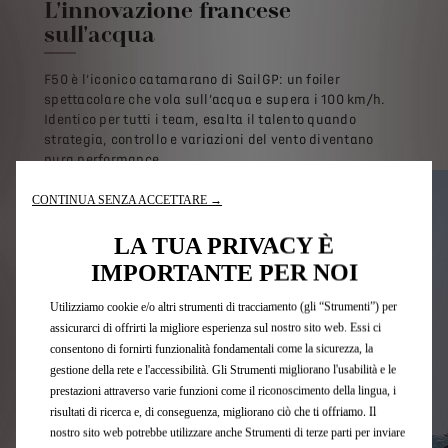
L'innovazione francese
sull'acqua
F50 è l’iconico catamarano di SailGP: un foiler
spettacolare che vola sull’acqua e supera i 100 km/h.
Identico per tutti i team, esalta il talento quando
strategia, controllo e variazioni del vento diventano
pura performance.
CONTINUA SENZA ACCETTARE →
LA TUA PRIVACY È
IMPORTANTE PER NOI
Utilizziamo cookie e/o altri strumenti di tracciamento (gli “Strumenti”) per
assicurarci di offrirti la migliore esperienza sul nostro sito web. Essi ci
consentono di fornirti funzionalità fondamentali come la sicurezza, la
gestione della rete e l'accessibilità. Gli Strumenti migliorano l'usabilità e le
prestazioni attraverso varie funzioni come il riconoscimento della lingua, i
risultati di ricerca e, di conseguenza, migliorano ciò che ti offriamo. Il
nostro sito web potrebbe utilizzare anche Strumenti di terze parti per inviare