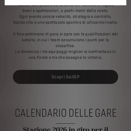
nazioni competono su catamarani identici in regate
brevi e spettacolari, a pochi metri dalla costa.
Ogni evento unisce velocità, strategia e controllo,
dando vita a uno spettacolo sportivo di altissimo livello.
Il fine settimana di gara si apre con le qualificazioni del
sabato, in cui i team accumulano i punti per la
classifica.
La domenica i tre equipaggi migliori si confrontano in
una finale a tre che assegna la vittoria.
Scopri SailGP
CALENDARIO DELLE GARE
Stagione 2026 in giro per il