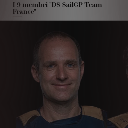
I 9 membri "DS SailGP Team
France"