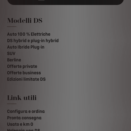
Modelli DS
Auto 100 % Elettriche
DS hybrid e plug-in hybrid
Auto Ibride Plug-in
SUV
Berline
Offerte private
Offerte business
Edizioni limitate DS
Link utili
Configura e ordina
Pronta consegna
Usato e km 0
Noleggia una DS