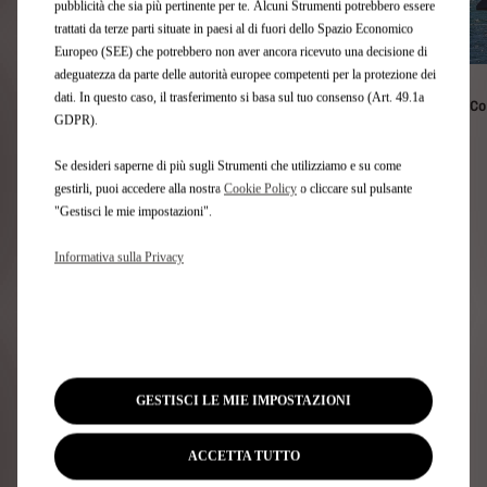
pubblicità che sia più pertinente per te. Alcuni Strumenti potrebbero essere
trattati da terze parti situate in paesi al di fuori dello Spazio Economico
Europeo (SEE) che potrebbero non aver ancora ricevuto una decisione di
adeguatezza da parte delle autorità europee competenti per la protezione dei
dati. In questo caso, il trasferimento si basa sul tuo consenso (Art. 49.1a
DNA tecnologico F50
Co
GDPR).
Se desideri saperne di più sugli Strumenti che utilizziamo e su come
gestirli, puoi accedere alla nostra
Cookie Policy
o cliccare sul pulsante
"Gestisci le mie impostazioni".
Scopri di più su F50
Informativa sulla Privacy
CAMPIONATO ROLEX
SAILGP
GESTISCI LE MIE IMPOSTAZIONI
Alla scoperta di SailGP
ACCETTA TUTTO
SailGP è un campionato internazionale unico, in cui 13