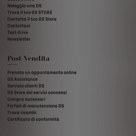
Noleggia una DS
Trova il tuo DS STORE
Contatta il tuo DS Store
Contattaci
Test drive
Newsletter
Post-Vendita
Prenota un appuntamento online
DS Assistance
Servizio clienti DS
DS Store dei servizi connessi
Compra accessori
Forfait di manutenzione DS
Trova ricambi
Certificato di conformità