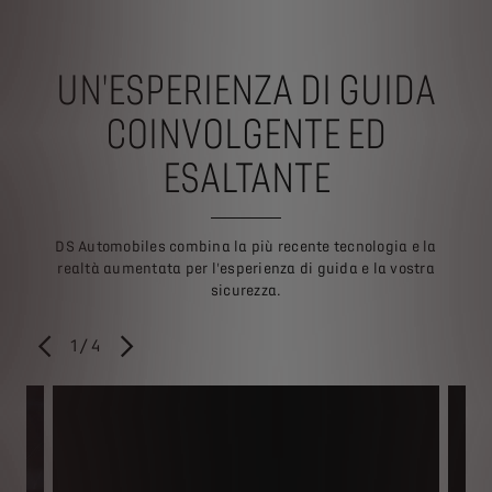
UN'ESPERIENZA DI GUIDA
COINVOLGENTE ED
ESALTANTE
DS Automobiles combina la più recente tecnologia e la
realtà aumentata per l'esperienza di guida e la vostra
sicurezza.
1
/
4
PRECEDENTE
SUCCESSIVO