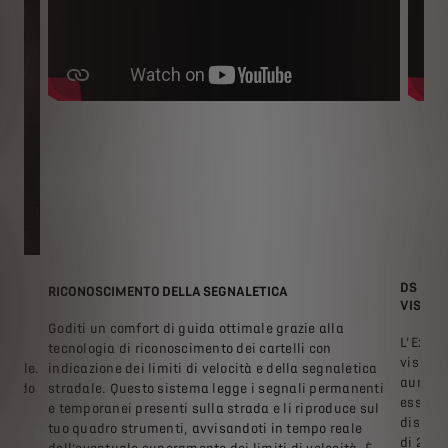
DS EXT
RICONOSCIMENTO DELLA SEGNALETICA
VISION
Goditi un comfort di guida ottimale grazie alla
L’Exten
o
tecnologia di riconoscimento dei cartelli con
visiva 
dibile.
indicazione dei limiti di velocità e della segnaletica
aumenta
 bordo
stradale. Questo sistema legge i segnali permanenti
essere 
e temporanei presenti sulla strada e li riproduce sul
distanz
tuo quadro strumenti, avvisandoti in tempo reale
di 21”.