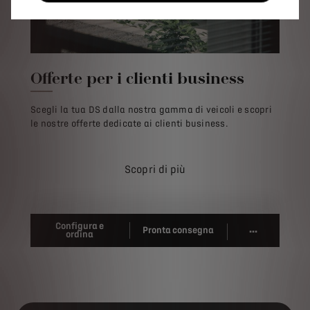
Offerte per i clienti business
Scegli la tua DS dalla nostra gamma di veicoli e scopri
le nostre offerte dedicate ai clienti business.
Scopri di più
Configura e
...
Pronta consegna
ordina