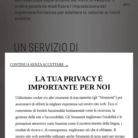
dell’eventuale superamento dei limiti di velocità. È
strada,
inoltre possibile modificare l’impostazione del
regolatore/limitatore per adattare la velocità ai limiti
stabiliti.
UN SERVIZIO DI
CONSULENZA DEDICATO
CONTINUA SENZA ACCETTARE →
LA TUA PRIVACY È
IMPORTANTE PER NOI
Utilizziamo cookie e/o altri strumenti di tracciamento (gli “Strumenti”) per
assicurarci di offrirti la migliore esperienza sul nostro sito web. Essi ci
consentono di fornirti funzionalità fondamentali come la sicurezza, la
gestione della rete e l'accessibilità. Gli Strumenti migliorano l'usabilità e le
prestazioni attraverso varie funzioni come il riconoscimento della lingua, i
risultati di ricerca e, di conseguenza, migliorano ciò che ti offriamo. Il
nostro sito web potrebbe utilizzare anche Strumenti di terze parti per inviare