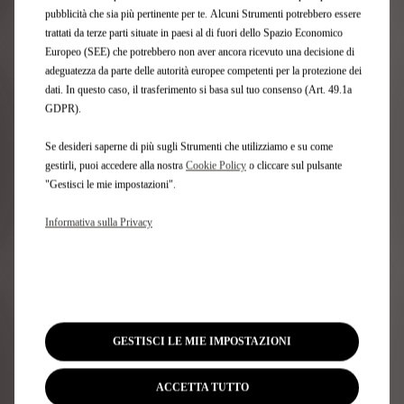
pubblicità che sia più pertinente per te. Alcuni Strumenti potrebbero essere
trattati da terze parti situate in paesi al di fuori dello Spazio Economico
Europeo (SEE) che potrebbero non aver ancora ricevuto una decisione di
adeguatezza da parte delle autorità europee competenti per la protezione dei
Contattaci
dati. In questo caso, il trasferimento si basa sul tuo consenso (Art. 49.1a
GDPR).
Contatta il tuo DS Expert Advisor che ti darà assistenza
per il tuo progetto.
Se desideri saperne di più sugli Strumenti che utilizziamo e su come
gestirli, puoi accedere alla nostra
Cookie Policy
o cliccare sul pulsante
"Gestisci le mie impostazioni".
Contatta il tuo DS Store
Informativa sulla Privacy
GESTISCI LE MIE IMPOSTAZIONI
ACCETTA TUTTO