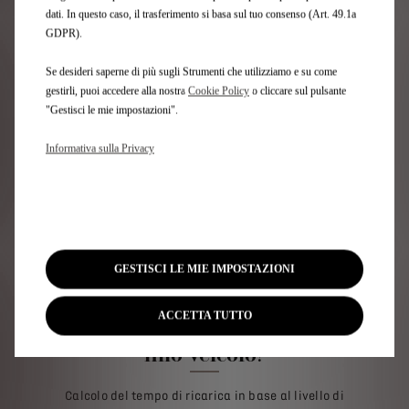
dati. In questo caso, il trasferimento si basa sul tuo consenso (Art. 49.1a
GDPR).
Se desideri saperne di più sugli Strumenti che utilizziamo e su come
gestirli, puoi accedere alla nostra
Cookie Policy
o cliccare sul pulsante
"Gestisci le mie impostazioni".
Cavo Modalità 2
Informativa sulla Privacy
Questo cavo può sopportare una
potenza di 1,8 kW. È ottimizzato per
l’uso su presa domestica.
GESTISCI LE MIE IMPOSTAZIONI
ACCETTA TUTTO
Qual è il tempo di ricarica del
mio veicolo?
Calcolo del tempo di ricarica in base al livello di