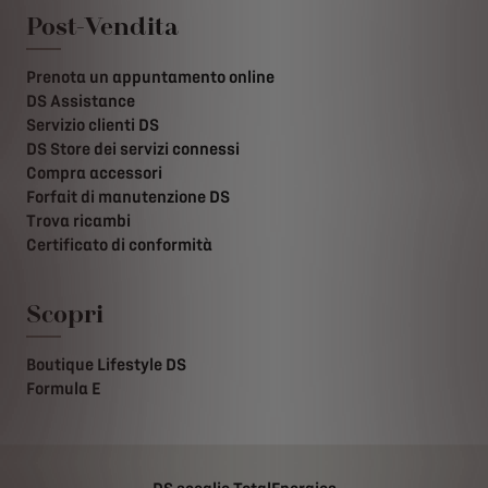
Post-Vendita
Prenota un appuntamento online
DS Assistance
Servizio clienti DS
DS Store dei servizi connessi
Compra accessori
Forfait di manutenzione DS
Trova ricambi
Certificato di conformità
Scopri
Boutique Lifestyle DS
Formula E