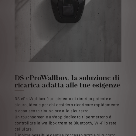
DS eProWallbox, la soluzione di
ricarica adatta alle tue esigenze
DS eProWallbox è un sistema di ricarica potente e
sicuro, ideale per chi desidera ricaricare rapidamente
a casa senza rinunciare alla sicurezza.
Un touchscreen e un’app dedicata ti permettono di
controllare la wallbox tramite Bluetooth, Wi‑Fi o rete
cellulare.
È inoltre possibile gestire l’accesso grazie alla carta