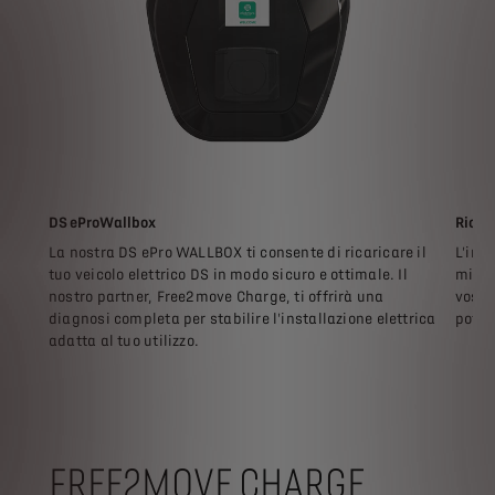
DS eProWallbox
Ricari
La nostra DS ePro WALLBOX ti consente di ricaricare il
L'ins
tuo veicolo elettrico DS in modo sicuro e ottimale. Il
migli
nostro partner, Free2move Charge, ti offrirà una
vostr
diagnosi completa per stabilire l'installazione elettrica
pote
adatta al tuo utilizzo.
FREE2MOVE CHARGE