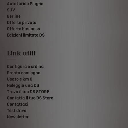
Auto Ibride Plug-in
SUV
Berline
Offerte private
Offerte business
Edizioni limitate DS
Link utili
Configura e ordina
Pronta consegna
Usato e km 0
Noleggia una DS
Trova il tuo DS STORE
Contatta il tuo DS Store
Contattaci
Test drive
Newsletter