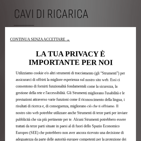
CAVI DI RICARICA
Esistono diversi tipi di cavi per ricaricare la tua vettura
CONTINUA SENZA ACCETTARE →
elettrica o ibrida ricaricabile, da adattare in base alla
soluzione di ricarica scelta e alla potenza del caricatore
LA TUA PRIVACY È
di bordo del veicolo. Tutti i nostri cavi di ricarica sono
disponibili come optional. Rivolgiti al DS STORE più
IMPORTANTE PER NOI
vicino per avere maggiori informazioni.
Utilizziamo cookie e/o altri strumenti di tracciamento (gli “Strumenti”) per
assicurarci di offrirti la migliore esperienza sul nostro sito web. Essi ci
consentono di fornirti funzionalità fondamentali come la sicurezza, la
gestione della rete e l'accessibilità. Gli Strumenti migliorano l'usabilità e le
prestazioni attraverso varie funzioni come il riconoscimento della lingua, i
risultati di ricerca e, di conseguenza, migliorano ciò che ti offriamo. Il
nostro sito web potrebbe utilizzare anche Strumenti di terze parti per inviare
pubblicità che sia più pertinente per te. Alcuni Strumenti potrebbero essere
trattati da terze parti situate in paesi al di fuori dello Spazio Economico
Europeo (SEE) che potrebbero non aver ancora ricevuto una decisione di
adeguatezza da parte delle autorità europee competenti per la protezione dei