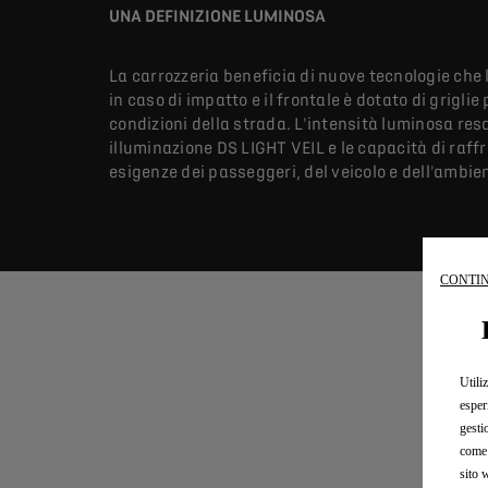
UNA DEFINIZIONE LUMINOSA
La carrozzeria beneficia di nuove tecnologie che 
in caso di impatto e il frontale è dotato di griglie
condizioni della strada. L'intensità luminosa resa
illuminazione DS LIGHT VEIL e le capacità di raf
esigenze dei passeggeri, del veicolo e dell'ambie
CONTIN
Utili
esper
gesti
come 
sito 