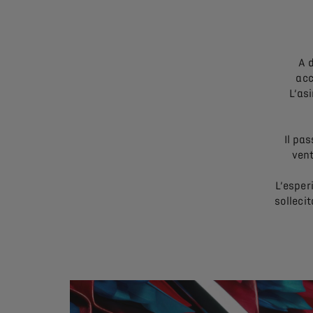
A 
acc
L’as
Il pa
vent
L’esper
solleci