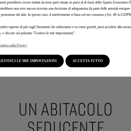
enti potrebbero essere trattati da terze parti situate in paesi al di fuori dello Spazio Economic
otrebbero non aver ancora ricevuto una decisione di adeguatezza da parte delle autorità europee
a protezione dei dati. In questo caso, il trasferimento si basa sul tuo consenso (Art. 49.1a GDPR
rizzazione 100% elettrica
garantisce una reattività unica. Pos
sideri saperne di più sugli Strumenti che utilizziamo e su come gestirli, puoi accedere alla nostr
anteriore, al centro delle ruote, fornisce in movimento una pot
y
o cliccare sul pulsante "Gestisci le mie impostazioni".
(540 cavalli). Una modalità specifica studiata per il circuito 
ssare a 1.000 kW (1.360 cavalli) e di trarre il massimo vantagg
mativa sulla Privacy
mento al suolo concepito da DS Performance, il team tecnico i
Formula E
. Il telaio in carbonio poggia su molle e barre di torsion
età innovative. La motricità, l’aderenza e la decelerazione sono 
GESTISCI LE MIE IMPOSTAZIONI
ACCETTA TUTTO
unità fisica e da un software, per performance ottimali su qu
fondo.
UN ABITACOLO
SEDUCENTE