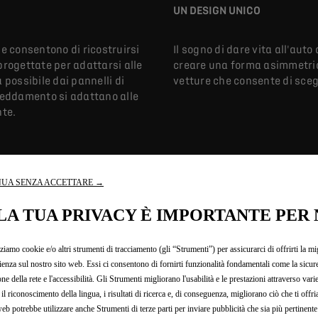
UN DESIGN UNICO
le consentono di ricostruirsi
Il sogno di dare vita all'aut
 progettate per adattarsi alle
creare una forma asimmetric
 possibile dai pannelli di
vetture che consente di scegl
freddamento si adattano alle
nte.
UA SENZA ACCETTARE →
LA TUA PRIVACY È IMPORTANTE PER 
TECNOLOGIE
zziamo cookie e/o altri strumenti di tracciamento (gli “Strumenti”) per assicurarci di offrirti la mi
ienza sul nostro sito web. Essi ci consentono di fornirti funzionalità fondamentali come la sicure
one della rete e l'accessibilità. Gli Strumenti migliorano l'usabilità e le prestazioni attraverso vari
FUTURISTICHE
il riconoscimento della lingua, i risultati di ricerca e, di conseguenza, migliorano ciò che ti offr
web potrebbe utilizzare anche Strumenti di terze parti per inviare pubblicità che sia più pertinente