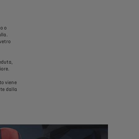
o o
lla.
vetro
eduta,
iore.
to viene
te dalla