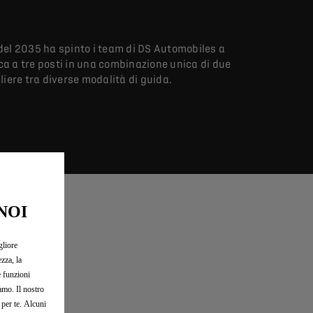
o del 2035 ha spinto i team di DS Automobiles a
a a tre posti in una combinazione unica di due
iere tra diverse modalità di guida.
NOI
gliore
zza, la
e funzioni
iamo. Il nostro
 per te. Alcuni