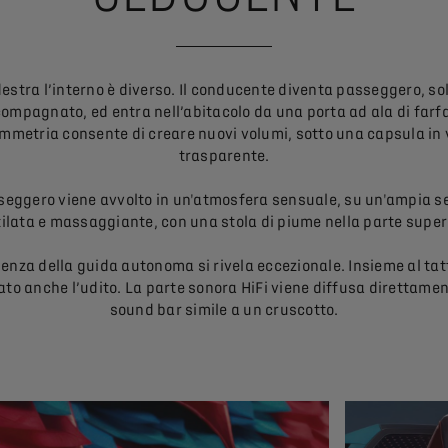
destra l’interno è diverso. Il conducente diventa passeggero, sol
ompagnato, ed entra nell’abitacolo da una porta ad ala di farfa
immetria consente di creare nuovi volumi, sotto una capsula in 
trasparente.
sseggero viene avvolto in un'atmosfera sensuale, su un'ampia s
ilata e massaggiante, con una stola di piume nella parte super
ienza della guida autonoma si rivela eccezionale. Insieme al tat
tato anche l’udito. La parte sonora HiFi viene diffusa direttamen
sound bar simile a un cruscotto.