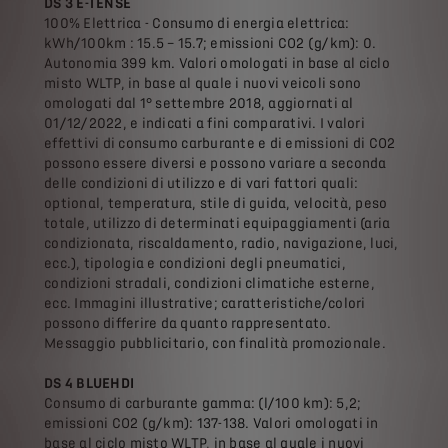
DS 3 E-TENSE
100% Elettrica - Consumo di energia elettrica:
kWh/100km : 15.5 – 15.7; emissioni CO2 (g/km): 0.
Autonomia 399 km. Valori omologati in base al ciclo
misto WLTP, in base al quale i nuovi veicoli sono
omologati dal 1° settembre 2018, aggiornati al
01/12/2022, e indicati a fini comparativi. I valori
effettivi di consumo carburante e di emissioni di CO2
possono essere diversi e possono variare a seconda
delle condizioni di utilizzo e di vari fattori quali:
optional, temperatura, stile di guida, velocità, peso
totale, utilizzo di determinati equipaggiamenti (aria
condizionata, riscaldamento, radio, navigazione, luci,
ecc.), tipologia e condizioni degli pneumatici,
condizioni stradali, condizioni climatiche esterne,
ecc. Immagini illustrative; caratteristiche/colori
possono differire da quanto rappresentato.
Messaggio pubblicitario, con finalità promozionale.
DS 4 BLUEHDI
Consumo di carburante gamma: (l/100 km): 5,2;
emissioni CO2 (g/km): 137-138. Valori omologati in
base al ciclo misto WLTP, in base al quale i nuovi