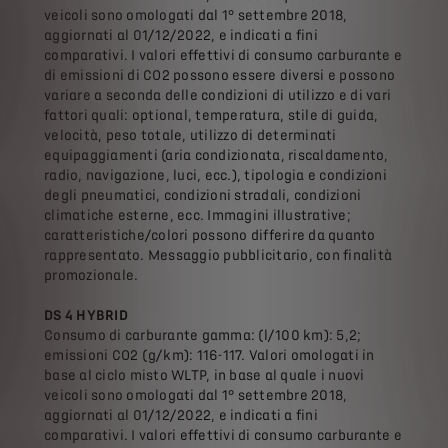
veicoli sono omologati dal 1° settembre 2018,
aggiornati al 01/12/2022, e indicati a fini
comparativi. I valori effettivi di consumo carburante e
di emissioni di CO2 possono essere diversi e possono
variare a seconda delle condizioni di utilizzo e di vari
fattori quali: optional, temperatura, stile di guida,
velocità, peso totale, utilizzo di determinati
equipaggiamenti (aria condizionata, riscaldamento,
radio, navigazione, luci, ecc.), tipologia e condizioni
degli pneumatici, condizioni stradali, condizioni
climatiche esterne, ecc. Immagini illustrative;
caratteristiche/colori possono differire da quanto
rappresentato. Messaggio pubblicitario, con finalità
promozionale.
DS 4 HYBRID
Consumo di carburante gamma: (l/100 km): 5,2;
emissioni CO2 (g/km): 116-117. Valori omologati in
base al ciclo misto WLTP, in base al quale i nuovi
veicoli sono omologati dal 1° settembre 2018,
aggiornati al 01/12/2022, e indicati a fini
comparativi. I valori effettivi di consumo carburante e