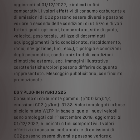
aggiornati al 01/12/2022, e indicati a fini
comparativi. I valori effettivi di consumo carburante e
di emissioni di CO2 possono essere diversi e possono
variare a seconda delle condizioni di utilizzo e di vari
fattori quali: optional, temperatura, stile di guida,
velocità, peso totale, utilizzo di determinati
equipaggiamenti (aria condizionata, riscaldamento,
radio, navigazione, luci, ecc.), tipologia e condizioni
degli pneumatici, condizioni stradali, condizioni
climatiche esterne, ecc. Immagini illustrative;
caratteristiche/colori possono differire da quanto
rappresentato. Messaggio pubblicitario, con finalità
promozionale.
DS 7 PLUG-IN HYBRID 225
Consumo di carburante gamma: (l/100 km): 1,4;
emissioni CO2 (g/km): 31-33. Valori omologati in base
al ciclo misto WLTP, in base al quale i nuovi veicoli
sono omologati dal 1° settembre 2018, aggiornati al
01/12/2022, e indicati a fini comparativi. I valori
effettivi di consumo carburante e di emissioni di
CO2 possono essere diversi e possono variare a