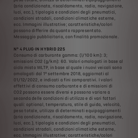
(aria condizionata, riscaldamento, radio, navigazione,
luci, ecc.), tipologia e condizioni degli pneumatici,
condizioni stradali, condizioni climatiche esterne,
ecc. Immagini illustrative; caratteristiche/colori
possono differire da quanto rappresentato.
Messaggio pubblicitario, con finalità promozionale.
N° 4 PLUG-IN HYBRID 225
Consumo di carburante gamma: (l/100 km): 3;
emissioni CO2 (g/km): 60. Valori omologati in base al
ciclo misto WLTP, in base al quale i nuovi veicoli sono
omologati dal 1° settembre 2018, aggiornati al
01/12/2022, e indicati a fini comparativi. I valori
effettivi di consumo carburante e di emissioni di
CO2 possono essere diversi e possono variare a
seconda delle condizioni di utilizzo e di vari fattori
quali: optional, temperatura, stile di guida, velocità,
peso totale, utilizzo di determinati equipaggiamenti
(aria condizionata, riscaldamento, radio, navigazione,
luci, ecc.), tipologia e condizioni degli pneumatici,
condizioni stradali, condizioni climatiche esterne,
ecc. Immagini illustrative; caratteristiche/colori