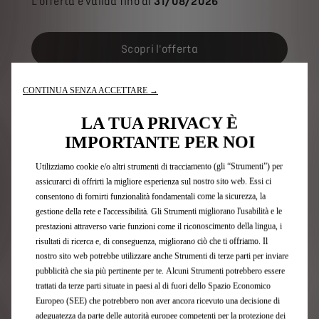
L'offerta è valida fino al
31/08/2026
Scopri l'offerta
CONTINUA SENZA ACCETTARE →
LA TUA PRIVACY È
IMPORTANTE PER NOI
Utilizziamo cookie e/o altri strumenti di tracciamento (gli “Strumenti”) per
assicurarci di offrirti la migliore esperienza sul nostro sito web. Essi ci
consentono di fornirti funzionalità fondamentali come la sicurezza, la
gestione della rete e l'accessibilità. Gli Strumenti migliorano l'usabilità e le
prestazioni attraverso varie funzioni come il riconoscimento della lingua, i
risultati di ricerca e, di conseguenza, migliorano ciò che ti offriamo. Il
nostro sito web potrebbe utilizzare anche Strumenti di terze parti per inviare
pubblicità che sia più pertinente per te. Alcuni Strumenti potrebbero essere
trattati da terze parti situate in paesi al di fuori dello Spazio Economico
N°4
Europeo (SEE) che potrebbero non aver ancora ricevuto una decisione di
adeguatezza da parte delle autorità europee competenti per la protezione dei