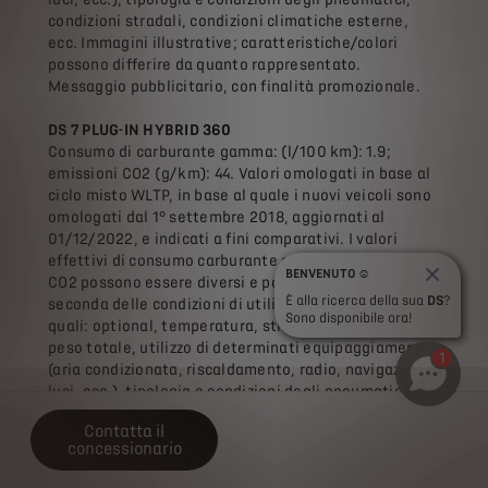
condizioni stradali, condizioni climatiche esterne,
ecc. Immagini illustrative; caratteristiche/colori
possono differire da quanto rappresentato.
Messaggio pubblicitario, con finalità promozionale.
DS 7 PLUG-IN HYBRID 360
Consumo di carburante gamma: (l/100 km): 1.9;
emissioni CO2 (g/km): 44. Valori omologati in base al
ciclo misto WLTP, in base al quale i nuovi veicoli sono
omologati dal 1° settembre 2018, aggiornati al
01/12/2022, e indicati a fini comparativi. I valori
effettivi di consumo carburante e di emissioni di
BENVENUTO ☺️
CO2 possono essere diversi e possono variare a
È alla ricerca della sua
DS
?
seconda delle condizioni di utilizzo e di vari fattori
Sono disponibile ora!
quali: optional, temperatura, stile di guida, velocità,
peso totale, utilizzo di determinati equipaggiamenti
1
(aria condizionata, riscaldamento, radio, navigazione,
luci, ecc.), tipologia e condizioni degli pneumatici,
condizioni stradali, condizioni climatiche esterne,
Contatta il
ecc. Immagini illustrative; caratteristiche/colori
concessionario
possono differire da quanto rappresentato.
Messaggio pubblicitario, con finalità promozionale.