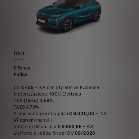
DS 3
E-Tense
Pallas
Da
€ 409
+ IVA con StyleDrive Evolease
Motorizzazione: 100% Elettrico
TAN (fisso) 2,99%
TAEG 4,79%
Primo canone anticipato
€ 6.000,00
+ IVA
47 canoni
mensili
Valore di Riscatto a
€ 9.863,86
+ IVA
L'offerta è valida fino al
31/08/2026