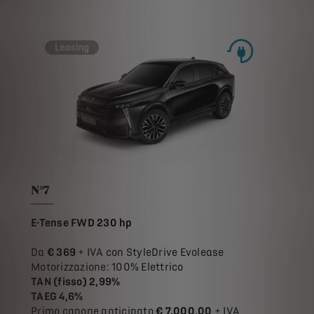
N°7
E-Tense FWD 230 hp
Da
€ 369
+ IVA con StyleDrive Evolease
Motorizzazione: 100% Elettrico
TAN (fisso) 2,99%
TAEG 4,6%
Primo canone anticipato
€ 7.000,00
+ IVA