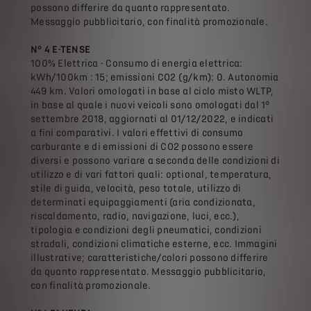
possono differire da quanto rappresentato.
Messaggio pubblicitario, con finalità promozionale.
N° 4 E-TENSE
100% Elettrica - Consumo di energia elettrica:
kWh/100km : 15; emissioni CO2 (g/km): 0. Autonomia
449 km. Valori omologati in base al ciclo misto WLTP,
in base al quale i nuovi veicoli sono omologati dal 1°
settembre 2018, aggiornati al 01/12/2022, e indicati
a fini comparativi. I valori effettivi di consumo
carburante e di emissioni di CO2 possono essere
diversi e possono variare a seconda delle condizioni di
utilizzo e di vari fattori quali: optional, temperatura,
stile di guida, velocità, peso totale, utilizzo di
determinati equipaggiamenti (aria condizionata,
riscaldamento, radio, navigazione, luci, ecc.),
tipologia e condizioni degli pneumatici, condizioni
stradali, condizioni climatiche esterne, ecc. Immagini
illustrative; caratteristiche/colori possono differire
da quanto rappresentato. Messaggio pubblicitario,
con finalità promozionale.