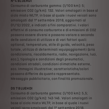
N°4 BLUEHDI
Consumo di carburante gamma: (l/100 km): 5;
emissioni CO2 (g/km): 132. Valori omologati in base al
ciclo misto WLTP, in base al quale i nuovi veicoli sono
omologati dal 1° settembre 2018, aggiornati al
01/12/2022, e indicati a fini comparativi. I valori
effettivi di consumo carburante e di emissioni di CO2
possono essere diversi e possono variare a seconda
delle condizioni di utilizzo e di vari fattori quali:
optional, temperatura, stile di guida, velocità, peso
totale, utilizzo di determinati equipaggiamenti (aria
condizionata, riscaldamento, radio, navigazione, luci,
ecc.), tipologia e condizioni degli pneumatici,
condizioni stradali, condizioni climatiche esterne,
ecc. Immagini illustrative; caratteristiche/colori
possono differire da quanto rappresentato.
Messaggio pubblicitario, con finalità promozionale.
DS 7 BLUEHDI
Consumo di carburante gamma: (l/100 km): 5,5;
emissioni CO2 (g/km): 143-146. Valori omologati in
base al ciclo misto WLTP, in base al quale i nuovi
veicoli sono omologati dal 1° settembre 2018,