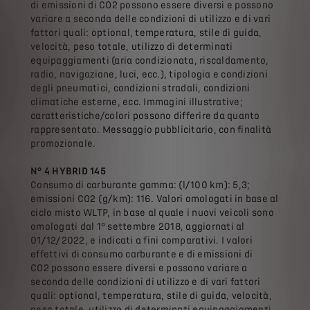
di emissioni di CO2 possono essere diversi e possono
variare a seconda delle condizioni di utilizzo e di vari
fattori quali: optional, temperatura, stile di guida,
velocità, peso totale, utilizzo di determinati
equipaggiamenti (aria condizionata, riscaldamento,
radio, navigazione, luci, ecc.), tipologia e condizioni
degli pneumatici, condizioni stradali, condizioni
climatiche esterne, ecc. Immagini illustrative;
caratteristiche/colori possono differire da quanto
rappresentato. Messaggio pubblicitario, con finalità
promozionale.
N° 4 HYBRID 145
Consumo di carburante gamma: (l/100 km): 5,3;
emissioni CO2 (g/km): 116. Valori omologati in base al
ciclo misto WLTP, in base al quale i nuovi veicoli sono
omologati dal 1° settembre 2018, aggiornati al
01/12/2022, e indicati a fini comparativi. I valori
effettivi di consumo carburante e di emissioni di
CO2 possono essere diversi e possono variare a
seconda delle condizioni di utilizzo e di vari fattori
quali: optional, temperatura, stile di guida, velocità,
peso totale, utilizzo di determinati equipaggiamenti