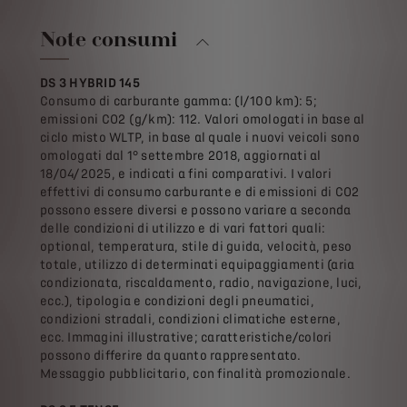
Note consumi
DS 3 HYBRID 145
Consumo di carburante gamma: (l/100 km): 5;
emissioni CO2 (g/km): 112. Valori omologati in base al
ciclo misto WLTP, in base al quale i nuovi veicoli sono
omologati dal 1° settembre 2018, aggiornati al
18/04/2025, e indicati a fini comparativi. I valori
effettivi di consumo carburante e di emissioni di CO2
possono essere diversi e possono variare a seconda
delle condizioni di utilizzo e di vari fattori quali:
optional, temperatura, stile di guida, velocità, peso
totale, utilizzo di determinati equipaggiamenti (aria
condizionata, riscaldamento, radio, navigazione, luci,
ecc.), tipologia e condizioni degli pneumatici,
condizioni stradali, condizioni climatiche esterne,
ecc. Immagini illustrative; caratteristiche/colori
possono differire da quanto rappresentato.
Messaggio pubblicitario, con finalità promozionale.