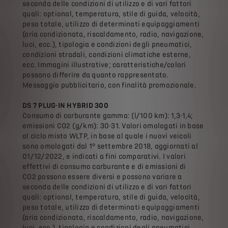
seconda delle condizioni di utilizzo e di vari fattori
quali: optional, temperatura, stile di guida, velocità,
peso totale, utilizzo di determinati equipaggiamenti
(aria condizionata, riscaldamento, radio, navigazione,
luci, ecc.), tipologia e condizioni degli pneumatici,
condizioni stradali, condizioni climatiche esterne,
ecc. Immagini illustrative; caratteristiche/colori
possono differire da quanto rappresentato.
Messaggio pubblicitario, con finalità promozionale.
DS 7 PLUG-IN HYBRID 300
Consumo di carburante gamma: (l/100 km): 1,3-1,4;
emissioni CO2 (g/km): 30-31. Valori omologati in base
al ciclo misto WLTP, in base al quale i nuovi veicoli
sono omologati dal 1° settembre 2018, aggiornati al
01/12/2022, e indicati a fini comparativi. I valori
effettivi di consumo carburante e di emissioni di
CO2 possono essere diversi e possono variare a
seconda delle condizioni di utilizzo e di vari fattori
quali: optional, temperatura, stile di guida, velocità,
peso totale, utilizzo di determinati equipaggiamenti
(aria condizionata, riscaldamento, radio, navigazione,
luci, ecc.), tipologia e condizioni degli pneumatici,