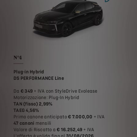
N°4
Plug-in Hybrid
DS PERFORMANCE Line
Da
€ 349
+ IVA con StyleDrive Evolease
Motorizzazione: Plug-In Hybrid
TAN (fisso) 2,99%
TAEG 4,56%
Primo canone anticipato
€ 7.000,00
+ IVA
47 canoni
mensili
Valore di Riscatto a
€ 16.252,49
+ IVA
L'offerta è valida fino al
31/08/2026