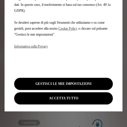
E-Tense
dati. In questo caso, il trasferimento si basa sul tuo consenso (Art. 49.1a
Pallas
GDPR).
Da
€ 299
+ IVA con StyleDrive Evolease
Se desideri saperne di più sugli Strumenti che utilizziamo e su come
Motorizzazione: 100% Elettrico
gestirli, puoi accedere alla nostra
Cookie Policy
o cliccare sul pulsante
TAN (fisso) 2,99%
"Gestisci le mie impostazioni".
TAEG 4,53%
Primo canone anticipato
€ 7.000,00
+ IVA
Informativa sulla Privacy
47 canoni
mensili
Valore di Riscatto a
€ 16.764,71
+ IVA
L'offerta è valida fino al
31/08/2026
Scopri l'offerta
GESTISCI LE MIE IMPOSTAZIONI
ACCETTA TUTTO