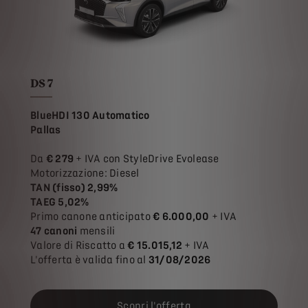
DS 7
BlueHDI 130 Automatico
Pallas
Da
€ 279
+ IVA con StyleDrive Evolease
Motorizzazione: Diesel
TAN (fisso) 2,99%
TAEG 5,02%
Primo canone anticipato
€ 6.000,00
+ IVA
47 canoni
mensili
Valore di Riscatto a
€ 15.015,12
+ IVA
L'offerta è valida fino al
31/08/2026
Scopri l'offerta