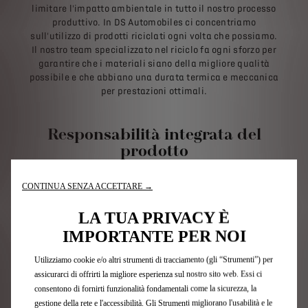
limitare l'impatto ambientale in tutto il nostro processo
produttivo. In DS Automobiles ci concentriamo
sull'utilizzo di prodotti riciclati ogni volta che possiamo.
Il nostro team specializzato nel riciclo fa ogni sforzo per
garantire che i materiali siano della migliore qualità
possibile e che abbiano una durata termica e meccanica
per prestazioni ottimali.
Responsabilità integrata del
prodotto
CONTINUA SENZA ACCETTARE →
1
/
4
PRECEDENTE
SUCCESSIVO
LA TUA PRIVACY È
IMPORTANTE PER NOI
Utilizziamo cookie e/o altri strumenti di tracciamento (gli “Strumenti”) per
assicurarci di offrirti la migliore esperienza sul nostro sito web. Essi ci
consentono di fornirti funzionalità fondamentali come la sicurezza, la
gestione della rete e l'accessibilità. Gli Strumenti migliorano l'usabilità e le