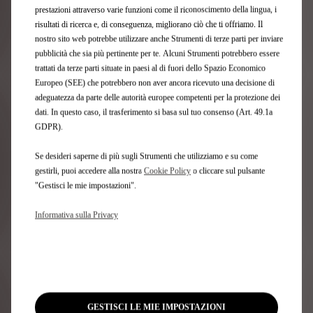
prestazioni attraverso varie funzioni come il riconoscimento della lingua, i
risultati di ricerca e, di conseguenza, migliorano ciò che ti offriamo. Il
nostro sito web potrebbe utilizzare anche Strumenti di terze parti per inviare
pubblicità che sia più pertinente per te. Alcuni Strumenti potrebbero essere
trattati da terze parti situate in paesi al di fuori dello Spazio Economico
Europeo (SEE) che potrebbero non aver ancora ricevuto una decisione di
adeguatezza da parte delle autorità europee competenti per la protezione dei
dati. In questo caso, il trasferimento si basa sul tuo consenso (Art. 49.1a
GDPR).
Se desideri saperne di più sugli Strumenti che utilizziamo e su come
gestirli, puoi accedere alla nostra
Cookie Policy
o cliccare sul pulsante
"Gestisci le mie impostazioni".
SVILUPPO E CONCEZIONE
PRODUZIONE
UTILIZZO
RECUPERO
Informativa sulla Privacy
Valutazioni del ciclo di vita
Utilizzo di materiali riciclati
Conferimento presso la concessionaria (gestione dei
Recupero dei veicoli
Selezione di materiali orientati alla sostenibilità
rifiuti)
Bonifica e pretrattamento
Pezzi di ricambio
Direttiva UE sui veicoli fuori uso
Scopri di più
GESTISCI LE MIE IMPOSTAZIONI
Scopri di più
Scopri di più