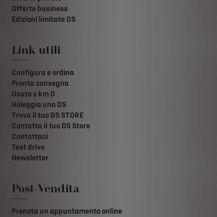
Offerte business
Edizioni limitate DS
Link utili
Configura e ordina
Pronta consegna
Usato e km 0
Noleggia una DS
Trova il tuo DS STORE
Contatta il tuo DS Store
Contattaci
Test drive
Newsletter
Post-Vendita
Prenota un appuntamento online