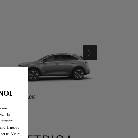
SUCCESSIVO
NOI
DS 7 CROSSBACK
DS 5
gliore
zza, la
e funzioni
iamo. Il nostro
 per te. Alcuni