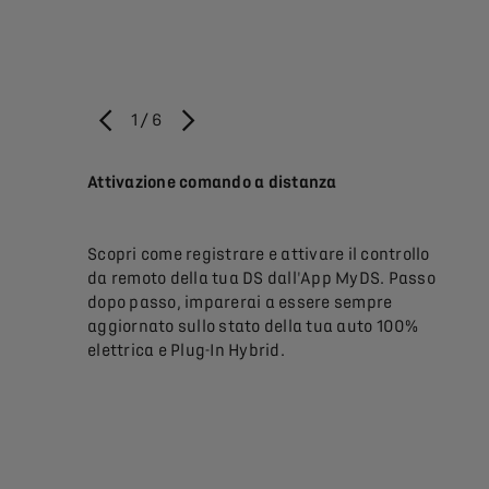
1
/
6
PRECEDENTE
SUCCESSIVO
Attivazione comando a distanza
Coma
copri come
te su una
Scopri come registrare e attivare il controllo
Scopr
ssionista,
da remoto della tua DS dall'App MyDS. Passo
da r
a
dopo passo, imparerai a essere sempre
dopo
dal
aggiornato sullo stato della tua auto 100%
aggio
ente la
elettrica e Plug-In Hybrid.
elett
o di
l'aut
iate di
caric
V a 32 A su
suo 
mette di
vuoi 
in 1 ora e