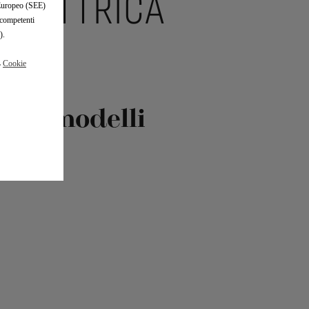
 ELETTRICA
o Europeo (SEE)
 competenti
).
a
Cookie
ti ai modelli
i DS