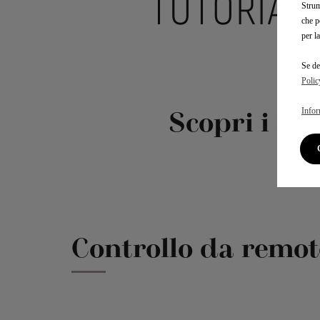
TUTORIAL 
Strum
che p
per l
Se de
Polic
Scopri i nos
Infor
ele
Controllo da remot