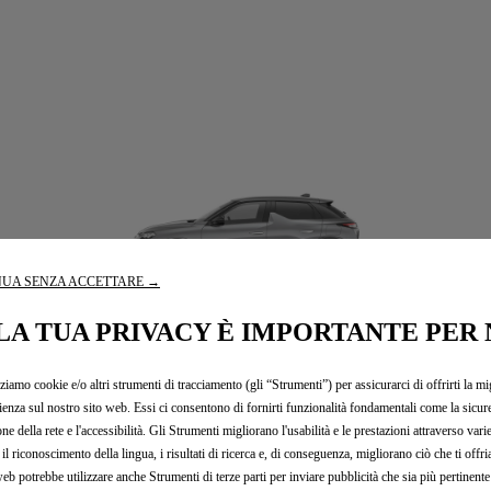
UA SENZA ACCETTARE →
LA TUA PRIVACY È IMPORTANTE PER 
DS 3 CROSSBACK
zziamo cookie e/o altri strumenti di tracciamento (gli “Strumenti”) per assicurarci di offrirti la mi
ienza sul nostro sito web. Essi ci consentono di fornirti funzionalità fondamentali come la sicure
one della rete e l'accessibilità. Gli Strumenti migliorano l'usabilità e le prestazioni attraverso vari
il riconoscimento della lingua, i risultati di ricerca e, di conseguenza, migliorano ciò che ti offr
web potrebbe utilizzare anche Strumenti di terze parti per inviare pubblicità che sia più pertinente