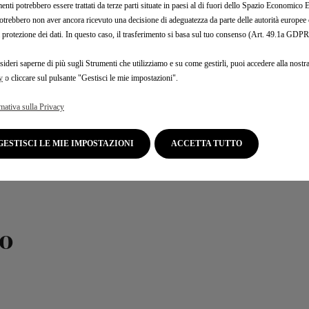
PER LA TUA DS 100%
enti potrebbero essere trattati da terze parti situate in paesi al di fuori dello Spazio Economic
otrebbero non aver ancora ricevuto una decisione di adeguatezza da parte delle autorità europee
a protezione dei dati. In questo caso, il trasferimento si basa sul tuo consenso (Art. 49.1a GDPR
E PLUG-IN HYBRID
sideri saperne di più sugli Strumenti che utilizziamo e su come gestirli, puoi accedere alla nostr
y
o cliccare sul pulsante "Gestisci le mie impostazioni".
tri video tutorial dedica
mativa sulla Privacy
ttrici e Plug-in Hybrid d
GESTISCI LE MIE IMPOSTAZIONI
ACCETTA TUTTO
o