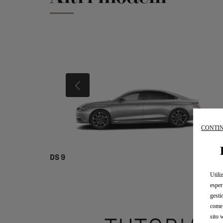
PRECEDENTE
CONTIN
DS 9
Utili
esper
gesti
come 
sito 