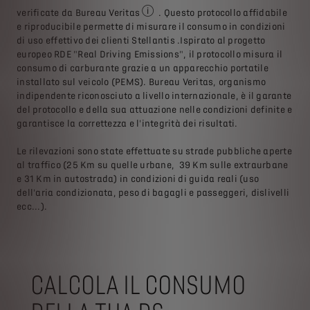
Associazione ambientalista europea, specializzata nello sviluppo di
Federazione f
verificate da Bureau Veritas
. Questo protocollo affidabile
Ufficio di certificazione mondiale del co
e riproducibile permette di misurare il consumo in condizioni
di uso effettivo dei clienti Stellantis .Ispirato al progetto
europeo RDE "Real Driving Emissions", il protocollo misura il
consumo di carburante grazie a un apparecchio portatile
installato sul veicolo (PEMS). Bureau Veritas, organismo
indipendente riconosciuto a livello internazionale, è il garante
del protocollo e della sua attuazione nelle condizioni definite e
garantisce la correttezza e l'integrità dei risultati.
Le rilevazioni sono state effettuate su strade pubbliche aperte
al traffico (25 Km su quelle urbane, 39 Km sulle extraurbane
e 31 Km in autostrada) in condizioni di guida reali (uso
dell'aria condizionata, peso di bagagli e passeggeri, dislivelli
ecc...).
CALCOLA IL CONSUMO