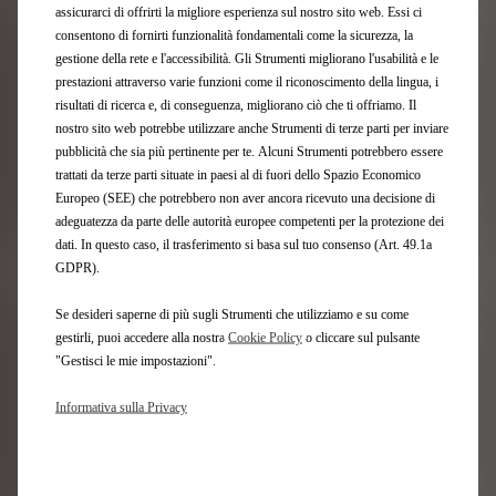
assicurarci di offrirti la migliore esperienza sul nostro sito web. Essi ci
consentono di fornirti funzionalità fondamentali come la sicurezza, la
gestione della rete e l'accessibilità. Gli Strumenti migliorano l'usabilità e le
Politica Ambientale
prestazioni attraverso varie funzioni come il riconoscimento della lingua, i
risultati di ricerca e, di conseguenza, migliorano ciò che ti offriamo. Il
nostro sito web potrebbe utilizzare anche Strumenti di terze parti per inviare
Scopri il nostro programma e le nostre misure
pubblicità che sia più pertinente per te. Alcuni Strumenti potrebbero essere
trattati da terze parti situate in paesi al di fuori dello Spazio Economico
Europeo (SEE) che potrebbero non aver ancora ricevuto una decisione di
Scopri di più
adeguatezza da parte delle autorità europee competenti per la protezione dei
dati. In questo caso, il trasferimento si basa sul tuo consenso (Art. 49.1a
GDPR).
Se desideri saperne di più sugli Strumenti che utilizziamo e su come
gestirli, puoi accedere alla nostra
Cookie Policy
o cliccare sul pulsante
"Gestisci le mie impostazioni".
Informativa sulla Privacy