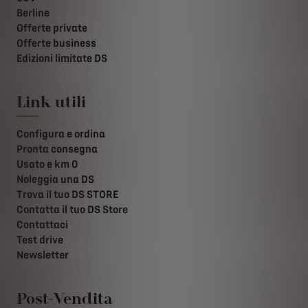
Berline
Offerte private
Offerte business
Edizioni limitate DS
Link utili
Configura e ordina
Pronta consegna
Usato e km 0
Noleggia una DS
Trova il tuo DS STORE
Contatta il tuo DS Store
Contattaci
Test drive
Newsletter
Post-Vendita