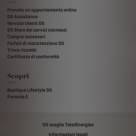
Prenota un appuntamento online
DS Assistance
Servizio clienti DS
DS Store dei servizi connessi
Compra accessori
Forfait di manutenzione DS
Trova ricambi
Certificato di conformità
Scopri
Boutique Lifestyle DS
Formula E
DS sceglie TotalEnergies
Informazioni legali