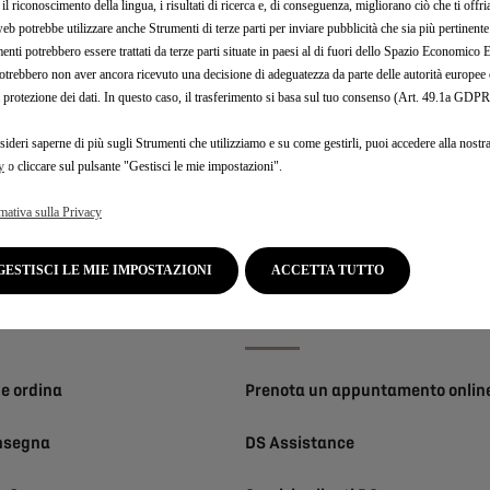
il riconoscimento della lingua, i risultati di ricerca e, di conseguenza, migliorano ciò che ti offr
web potrebbe utilizzare anche Strumenti di terze parti per inviare pubblicità che sia più pertinente
enti potrebbero essere trattati da terze parti situate in paesi al di fuori dello Spazio Economic
otrebbero non aver ancora ricevuto una decisione di adeguatezza da parte delle autorità europee
a protezione dei dati. In questo caso, il trasferimento si basa sul tuo consenso (Art. 49.1a GDPR
sideri saperne di più sugli Strumenti che utilizziamo e su come gestirli, puoi accedere alla nostr
Iscrizione newsletter
y
o cliccare sul pulsante "Gestisci le mie impostazioni".
mativa sulla Privacy
GESTISCI LE MIE IMPOSTAZIONI
ACCETTA TUTTO
 utili
Post-Vendit
e ordina
Prenota un appuntamento onlin
nsegna
DS Assistance