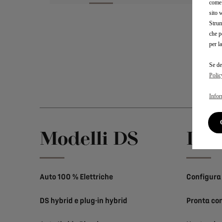
come 
sito 
Strum
che p
per l
Se de
Polic
Infor
Modelli DS
Link
Auto 100 % Elettriche
Configura 
DS hybrid e plug-in hybrid
Pronta co