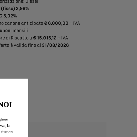
rizzazione: Diesel
 (fisso) 2,99%
G 5,02%
mo canone anticipato
€ 6.000,00
+ IVA
canoni
mensili
re di Riscatto a
€ 15.015,12
+ IVA
ferta è valida fino al
31/08/2026
NOI
gliore
zza, la
e funzioni