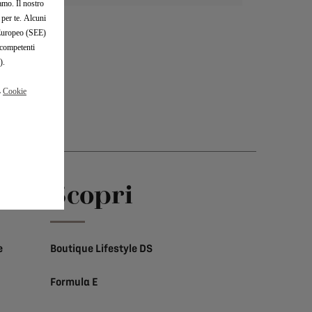
iamo. Il nostro
 per te. Alcuni
o Europeo (SEE)
 competenti
).
a
Cookie
a
Scopri
e
Boutique Lifestyle DS
Formula E