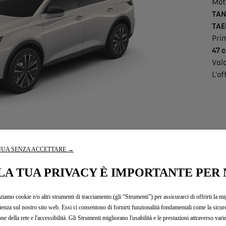
Moto
TAN
TAE
Pri
47 
Valo
L'of
UA SENZA ACCETTARE →
LA TUA PRIVACY È IMPORTANTE PER 
zziamo cookie e/o altri strumenti di tracciamento (gli “Strumenti”) per assicurarci di offrirti la mi
consumi
ienza sul nostro sito web. Essi ci consentono di fornirti funzionalità fondamentali come la sicure
one della rete e l'accessibilità. Gli Strumenti migliorano l'usabilità e le prestazioni attraverso vari