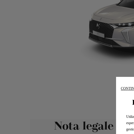
CONTIN
Utili
Nota legale e 
esper
gesti