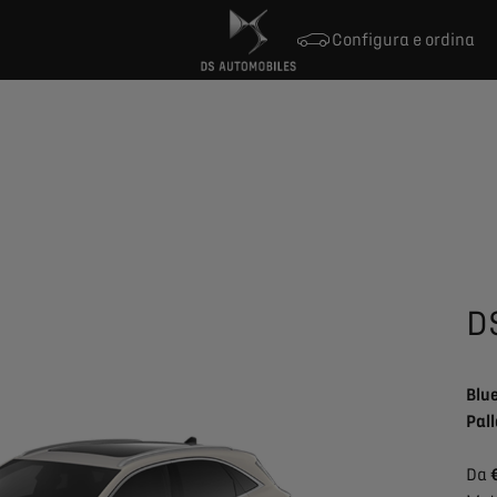
Configura e ordina
D
Blu
Pal
Da