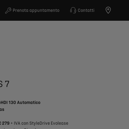
Prenota appuntamento
Contatti
S 7
eHDI 130 Automatico
las
€ 279
+ IVA con StyleDrive Evolease