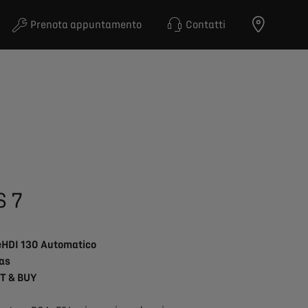
Prenota appuntamento
Contatti
S 7
eHDI 130 Automatico
las
T & BUY