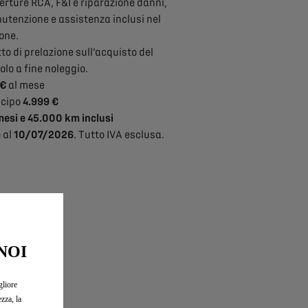
rture RCA, F&I e riparazione danni,
utenzione e assistenza inclusi nel
one.
tto di prelazione sull’acquisto del
olo a fine noleggio.
 €
al mese
icipo
4.999 €
mesi e 45.000 km inclusi
 al
10/07/2026
. Tutto IVA esclusa.
NOI
gliore
zza, la