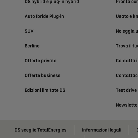
DS hybrid e plug-in hybrid
Pronta co
Auto Ibride Plug-in
Usato e k
SUV
Noleggia 
Berline
Trova il t
Offerte private
Contatta i
Offerte business
Contattac
Edizioni limitate DS
Test drive
Newslette
DS sceglie TotalEnergies
Informazioni legali