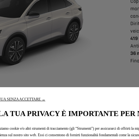
Cope
man
can
Diri
veic
419
Ant
36 
Fino
UA SENZA ACCETTARE →
LA TUA PRIVACY È IMPORTANTE PER 
zziamo cookie e/o altri strumenti di tracciamento (gli “Strumenti”) per assicurarci di offrirti la mi
ienza sul nostro sito web. Essi ci consentono di fornirti funzionalità fondamentali come la sicure