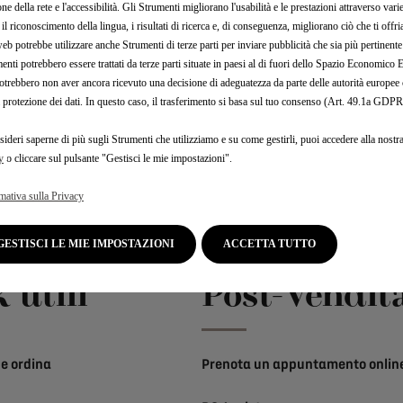
consumi
one della rete e l'accessibilità. Gli Strumenti migliorano l'usabilità e le prestazioni attraverso vari
il riconoscimento della lingua, i risultati di ricerca e, di conseguenza, migliorano ciò che ti offr
web potrebbe utilizzare anche Strumenti di terze parti per inviare pubblicità che sia più pertinente
enti potrebbero essere trattati da terze parti situate in paesi al di fuori dello Spazio Economic
otrebbero non aver ancora ricevuto una decisione di adeguatezza da parte delle autorità europee
a protezione dei dati. In questo caso, il trasferimento si basa sul tuo consenso (Art. 49.1a GDPR
sideri saperne di più sugli Strumenti che utilizziamo e su come gestirli, puoi accedere alla nostr
y
o cliccare sul pulsante "Gestisci le mie impostazioni".
Iscrizione newsletter
mativa sulla Privacy
GESTISCI LE MIE IMPOSTAZIONI
ACCETTA TUTTO
 utili
Post-Vendit
e ordina
Prenota un appuntamento onlin