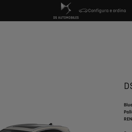
Configura e ordina
D
Blu
Pal
REN