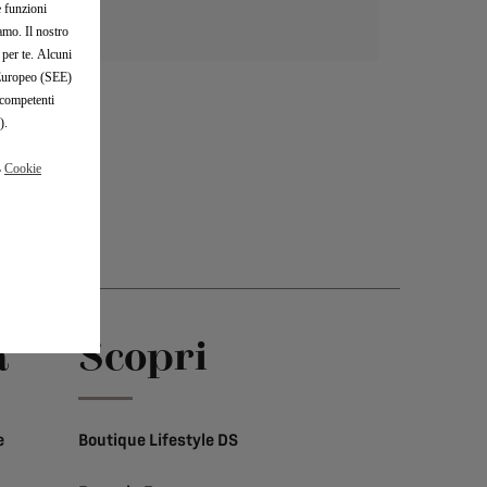
e funzioni
iamo. Il nostro
 per te. Alcuni
o Europeo (SEE)
 competenti
).
a
Cookie
a
Scopri
e
Boutique Lifestyle DS