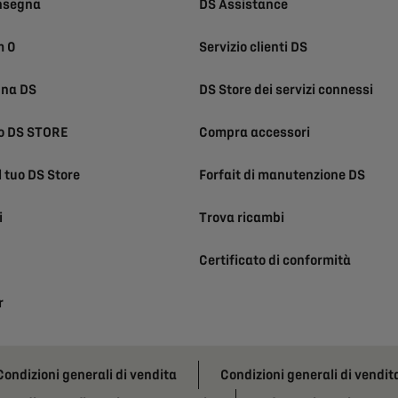
nsegna
DS Assistance
m 0
Servizio clienti DS
una DS
DS Store dei servizi connessi
uo DS STORE
Compra accessori
l tuo DS Store
Forfait di manutenzione DS
i
Trova ricambi
Certificato di conformità
r
Condizioni generali di vendita
Condizioni generali di vendit