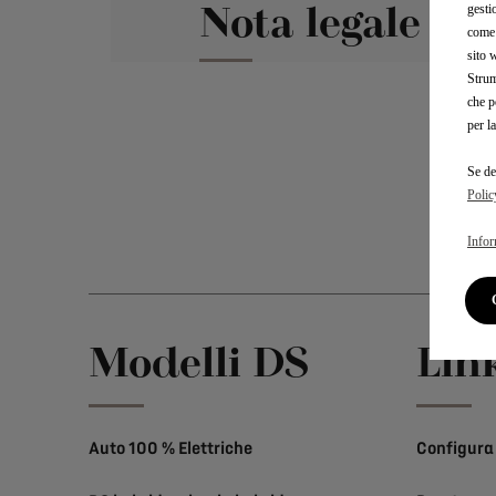
Nota legale e 
gesti
come 
sito 
Strum
che p
per l
Se de
Polic
Infor
Modelli DS
Link
Auto 100 % Elettriche
Configura 