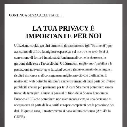
CONTINUA SENZA ACCETTARE →
Nota legale e consumi
LA TUA PRIVACY È
IMPORTANTE PER NOI
Iscrizione newsletter
Utilizziamo cookie e/o altri strumenti di tracciamento (gli “Strumenti”) per
assicurarci di offrirti la migliore esperienza sul nostro sito web. Essi ci
consentono di fornirti funzionalità fondamentali come la sicurezza, la
Modelli DS
gestione della rete e l'accessibilità. Gli Strumenti migliorano l'usabilità e le
prestazioni attraverso varie funzioni come il riconoscimento della lingua, i
risultati di ricerca e, di conseguenza, migliorano ciò che ti offriamo. Il
Auto 100 % Elettriche
nostro sito web potrebbe utilizzare anche Strumenti di terze parti per inviare
DS hybrid e plug-in hybrid
pubblicità che sia più pertinente per te. Alcuni Strumenti potrebbero essere
Auto Ibride Plug-in
trattati da terze parti situate in paesi al di fuori dello Spazio Economico
SUV
Europeo (SEE) che potrebbero non aver ancora ricevuto una decisione di
Berline
adeguatezza da parte delle autorità europee competenti per la protezione dei
Offerte private
dati. In questo caso, il trasferimento si basa sul tuo consenso (Art. 49.1a
Offerte business
GDPR).
Edizioni limitate DS