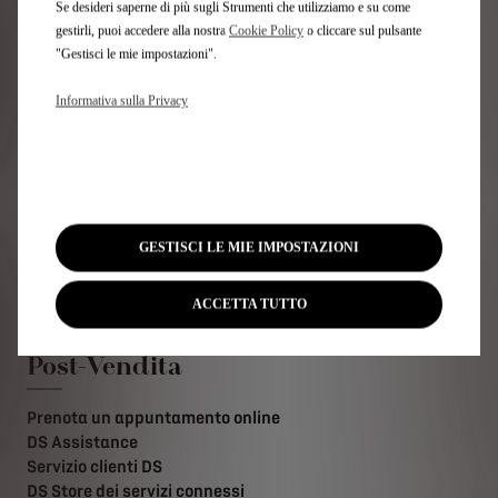
Se desideri saperne di più sugli Strumenti che utilizziamo e su come
gestirli, puoi accedere alla nostra
Cookie Policy
o cliccare sul pulsante
Link utili
"Gestisci le mie impostazioni".
Configura e ordina
Informativa sulla Privacy
Pronta consegna
Usato e km 0
Noleggia una DS
Trova il tuo DS STORE
Contatta il tuo DS Store
Contattaci
GESTISCI LE MIE IMPOSTAZIONI
Test drive
Newsletter
ACCETTA TUTTO
Post-Vendita
Prenota un appuntamento online
DS Assistance
Servizio clienti DS
DS Store dei servizi connessi