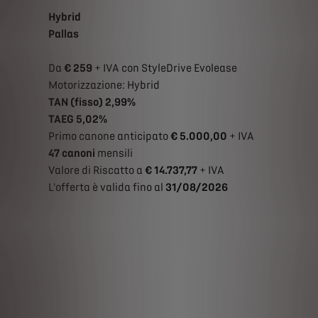
Hybrid
Pallas
Da
€ 259
+ IVA con StyleDrive Evolease
Motorizzazione: Hybrid
TAN (fisso) 2,99%
TAEG 5,02%
Primo canone anticipato
€ 5.000,00
+ IVA
47 canoni
mensili
Valore di Riscatto a
€ 14.737,77
+ IVA
L'offerta è valida fino al
31/08/2026