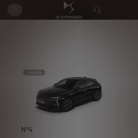
N°4
N°4