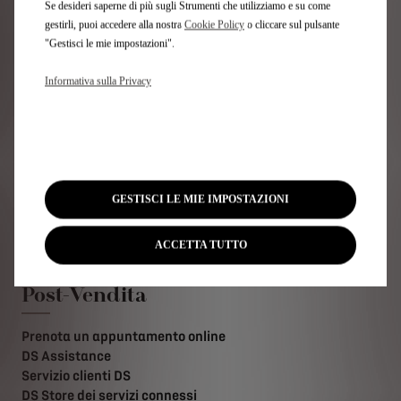
Se desideri saperne di più sugli Strumenti che utilizziamo e su come
gestirli, puoi accedere alla nostra
Cookie Policy
o cliccare sul pulsante
Link utili
"Gestisci le mie impostazioni".
Configura e ordina
Informativa sulla Privacy
Pronta consegna
Usato e km 0
Noleggia una DS
Trova il tuo DS STORE
Contatta il tuo DS Store
Contattaci
GESTISCI LE MIE IMPOSTAZIONI
Test drive
Newsletter
ACCETTA TUTTO
Post-Vendita
Prenota un appuntamento online
DS Assistance
Servizio clienti DS
DS Store dei servizi connessi