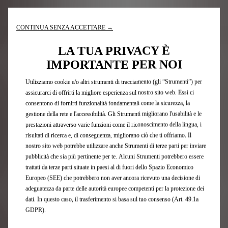
CONTINUA SENZA ACCETTARE →
Nota legale e consumi
LA TUA PRIVACY È
IMPORTANTE PER NOI
Iscrizione newsletter
Utilizziamo cookie e/o altri strumenti di tracciamento (gli “Strumenti”) per
assicurarci di offrirti la migliore esperienza sul nostro sito web. Essi ci
consentono di fornirti funzionalità fondamentali come la sicurezza, la
Modelli DS
gestione della rete e l'accessibilità. Gli Strumenti migliorano l'usabilità e le
prestazioni attraverso varie funzioni come il riconoscimento della lingua, i
risultati di ricerca e, di conseguenza, migliorano ciò che ti offriamo. Il
Auto 100 % Elettriche
nostro sito web potrebbe utilizzare anche Strumenti di terze parti per inviare
DS hybrid e plug-in hybrid
pubblicità che sia più pertinente per te. Alcuni Strumenti potrebbero essere
Auto Ibride Plug-in
trattati da terze parti situate in paesi al di fuori dello Spazio Economico
SUV
Europeo (SEE) che potrebbero non aver ancora ricevuto una decisione di
Berline
adeguatezza da parte delle autorità europee competenti per la protezione dei
Offerte private
dati. In questo caso, il trasferimento si basa sul tuo consenso (Art. 49.1a
Offerte business
GDPR).
Edizioni limitate DS