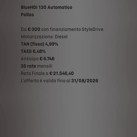
BlueHDI 130 Automatico
Pallas
Da
€ 300
con finanziamento StyleDrive
Motorizzazione: Diesel
TAN (fisso) 4,99%
TAEG 6,48%
Anticipo
€ 6.746
35 rate
mensili
Rata Finale a
€ 21.546,40
L'offerta è valida fino al
31/08/2026