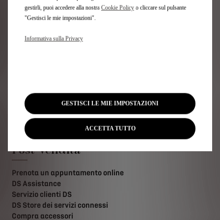
Link utili
gestirli, puoi accedere alla nostra
Cookie Policy
o cliccare sul pulsante
"Gestisci le mie impostazioni".
Configura e ordina
Informativa sulla Privacy
Pronta consegna
Usato e km 0
Noleggia una DS
Trova il tuo DS STORE
Contatta il tuo DS Store
Contattaci
GESTISCI LE MIE IMPOSTAZIONI
Test drive
Newsletter
ACCETTA TUTTO
Post-Vendita
Prenota un appuntamento online
DS Assistance
Servizio clienti DS
DS Store dei servizi connessi
Compra accessori