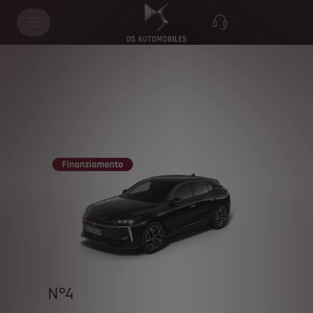
N°4
N°4