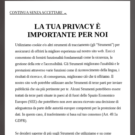
Nota legale e consumi
CONTINUA SENZA ACCETTARE →
LA TUA PRIVACY È
IMPORTANTE PER NOI
Iscrizione newsletter
Utilizziamo cookie e/o altri strumenti di tracciamento (gli “Strumenti”) per
assicurarci di offrirti la migliore esperienza sul nostro sito web. Essi ci
consentono di fornirti funzionalità fondamentali come la sicurezza, la
Modelli DS
gestione della rete e l'accessibilità. Gli Strumenti migliorano l'usabilità e le
prestazioni attraverso varie funzioni come il riconoscimento della lingua, i
Auto 100 % Elettriche
risultati di ricerca e, di conseguenza, migliorano ciò che ti offriamo. Il
DS hybrid e plug-in hybrid
nostro sito web potrebbe utilizzare anche Strumenti di terze parti per inviare
Auto Ibride Plug-in
pubblicità che sia più pertinente per te. Alcuni Strumenti potrebbero essere
SUV
trattati da terze parti situate in paesi al di fuori dello Spazio Economico
Berline
Europeo (SEE) che potrebbero non aver ancora ricevuto una decisione di
Offerte private
adeguatezza da parte delle autorità europee competenti per la protezione dei
Offerte business
dati. In questo caso, il trasferimento si basa sul tuo consenso (Art. 49.1a
GDPR).
Edizioni limitate DS
Se desideri saperne di più sugli Strumenti che utilizziamo e su come