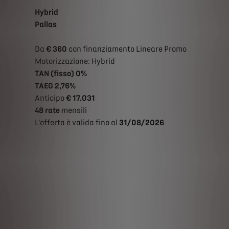
Hybrid
Pallas
Da
€ 360
con finanziamento Lineare Promo
Motorizzazione: Hybrid
TAN (fisso) 0%
TAEG 2,76%
Anticipo
€ 17.031
48 rate
mensili
L'offerta è valida fino al
31/08/2026