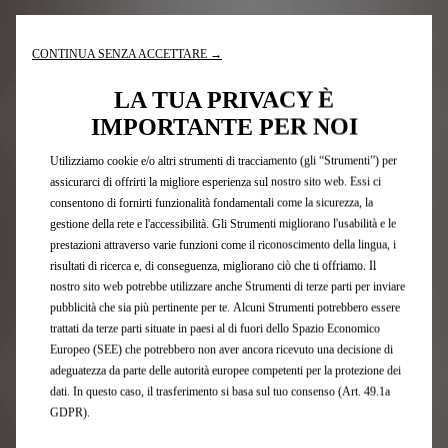
CONTINUA SENZA ACCETTARE →
Nota legale e consumi
LA TUA PRIVACY È
IMPORTANTE PER NOI
Iscrizione newsletter
Utilizziamo cookie e/o altri strumenti di tracciamento (gli “Strumenti”) per
assicurarci di offrirti la migliore esperienza sul nostro sito web. Essi ci
consentono di fornirti funzionalità fondamentali come la sicurezza, la
Modelli DS
gestione della rete e l'accessibilità. Gli Strumenti migliorano l'usabilità e le
prestazioni attraverso varie funzioni come il riconoscimento della lingua, i
risultati di ricerca e, di conseguenza, migliorano ciò che ti offriamo. Il
Auto 100 % Elettriche
nostro sito web potrebbe utilizzare anche Strumenti di terze parti per inviare
DS hybrid e plug-in hybrid
pubblicità che sia più pertinente per te. Alcuni Strumenti potrebbero essere
Auto Ibride Plug-in
trattati da terze parti situate in paesi al di fuori dello Spazio Economico
SUV
Europeo (SEE) che potrebbero non aver ancora ricevuto una decisione di
Berline
adeguatezza da parte delle autorità europee competenti per la protezione dei
Offerte private
dati. In questo caso, il trasferimento si basa sul tuo consenso (Art. 49.1a
Offerte business
GDPR).
Edizioni limitate DS