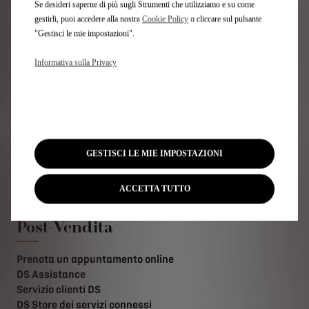
Se desideri saperne di più sugli Strumenti che utilizziamo e su come
gestirli, puoi accedere alla nostra
Cookie Policy
o cliccare sul pulsante
Link utili
"Gestisci le mie impostazioni".
Configura e ordina
Informativa sulla Privacy
Pronta consegna
Usato e km 0
Noleggia una DS
Trova il tuo DS STORE
Contatta il tuo DS Store
Contattaci
GESTISCI LE MIE IMPOSTAZIONI
Test drive
Newsletter
ACCETTA TUTTO
Post-Vendita
Prenota un appuntamento online
DS Assistance
Servizio clienti DS
DS Store dei servizi connessi