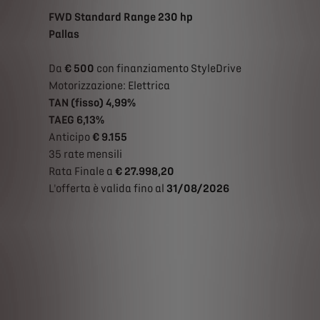
FWD Standard Range 230 hp
Pallas
Da
€ 500
con finanziamento StyleDrive
Motorizzazione: Elettrica
TAN (fisso) 4,99%
TAEG 6,13%
Anticipo
€ 9.155
35 rate mensili
Rata Finale a
€ 27.998,20
L'offerta è valida fino al
31/08/2026