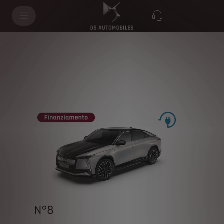
N°8
N°8