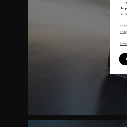
Strum
che p
per l
Se de
Polic
Infor