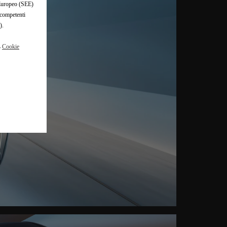
o Europeo (SEE)
 competenti
).
a
Cookie