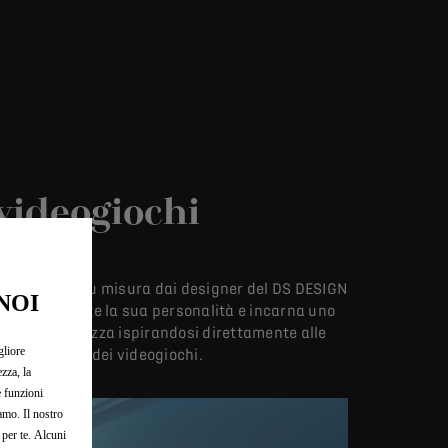
 videogiochi
o realizzato su misura dai designer del DS DESIGN
NOI
 unico riflette la sua personalità e incarna uno
ioni e leggerezza ispirandosi direttamente alle
gliore
to dal mondo dei videogiochi.
zza, la
e funzioni
iamo. Il nostro
 per te. Alcuni