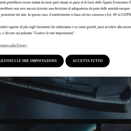
enti potrebbero essere trattati da terze parti situate in paesi al di fuori dello Spazio Economic
otrebbero non aver ancora ricevuto una decisione di adeguatezza da parte delle autorità europee
a protezione dei dati. In questo caso, il trasferimento si basa sul tuo consenso (Art. 49.1a GDPR
sideri saperne di più sugli Strumenti che utilizziamo e su come gestirli, puoi accedere alla nostr
y
o cliccare sul pulsante "Gestisci le mie impostazioni".
mativa sulla Privacy
GESTISCI LE MIE IMPOSTAZIONI
ACCETTA TUTTO