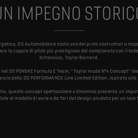
UN IMPEGNO STORIC
rgetica, DS Automobiles è stato uno dei primi costruttori a imp
ra la coppia di piloti più prestigiosa del campionato con il ted
britannico, Taylor Barnard.
rd nel DS PENSKE Formula E Team, "Taylor made N°4 Concept" tes
ancio della DS PERFORMANCE Line Limited Edition, ispirata all
chio, questo concept spettacolare e dinamico presenta un imponen
le al modello di serie e da fari dal design pixelato per un look 