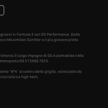
O
egnarsi in Formula E con DS Performance. Dalla
esco Maximilian Günther e il più giovane pilota
timonia il lungo impegno di DS Automobiles nella
a monoposto DS E-TENSE FE25.
te "N°4" al centro della griglia, valorizzato da
futuristico e high-tech.