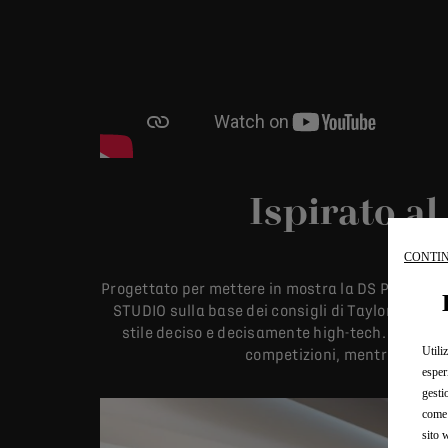
Ispirato al
CONTIN
Progettato per mettere in mostra la DS PERFORMAN
STUDIO sulla base dei consigli di Taylor Barnar
stile deciso e decisamente high-tech. Il suo d
Utili
competizioni, mentre la sua 
esper
gesti
come 
sito 