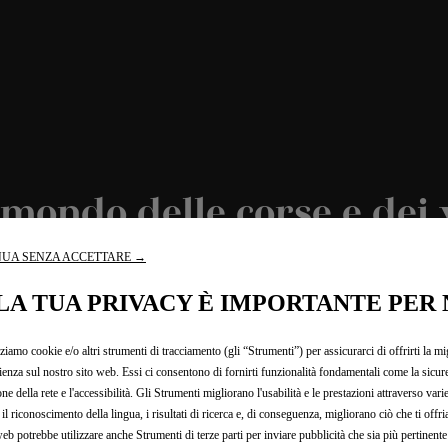
 mondo delle corse e dei
UA SENZA ACCETTARE →
CE Line Limited Edition e sottolineare la forza del N°4, è stat
LA TUA PRIVACY È IMPORTANTE PER 
d, giovane pilota del DS PENSKE Formula E Team. Questo modello
esign elegante, ottimizzato per l'aerodinamica, esprime prestaz
zziamo cookie e/o altri strumenti di tracciamento (gli “Strumenti”) per assicurarci di offrirti la mi
silhouette ribassata e le carreggiate più larghe prendono spun
ienza sul nostro sito web. Essi ci consentono di fornirti funzionalità fondamentali come la sicure
one della rete e l'accessibilità. Gli Strumenti migliorano l'usabilità e le prestazioni attraverso vari
il riconoscimento della lingua, i risultati di ricerca e, di conseguenza, migliorano ciò che ti offr
web potrebbe utilizzare anche Strumenti di terze parti per inviare pubblicità che sia più pertinente