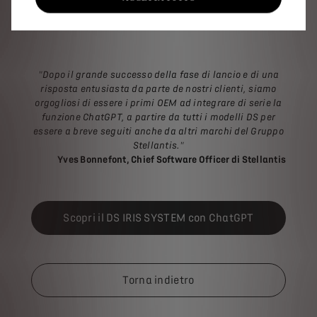
Olivier François, CEO di DS Automobiles
"Dopo il grande successo della fase di lancio e di una
risposta entusiasta da parte de nostri clienti, siamo
orgogliosi di essere i primi OEM ad integrare di serie la
funzione ChatGPT, a partire da tutti i modelli DS per
essere a breve seguiti anche da altri marchi del Gruppo
Stellantis."
Yves Bonnefont, Chief Software Officer di Stellantis
Scopri il DS IRIS SYSTEM con ChatGPT
Torna indietro