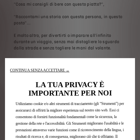
"Cosa mi consigli di bere con questo piatto?",
"Raccontami una storia con questa persona, in questo
posto"...
E molto altro, per divertirti o imparare all'infinito
durante un viaggio, senza mai distogliere lo sguardo
dalla strada e senza togliere le mani dal volante.
Questa funzione di ChatGPT fa parte dell'offerta
Connect Plus Pack, che include già la navigazione
CONTINUA SENZA ACCETTARE →
connessa, il Remote Control e l'E-Remote Controls, il
Connected Alarm, Send2Nav e persino l'EV Trip Planner
LA TUA PRIVACY È
o e-Routes (a seconda del modello). Questo pacchetto
IMPORTANTE PER NOI
sarà di serie su tutti i modelli di DS per i prossimi tre
anni.
Utilizziamo cookie e/o altri strumenti di tracciamento (gli “Strumenti”) per
assicurarci di offrirti la migliore esperienza sul nostro sito web. Essi ci
La fase pilota è stata avviata nell'ottobre 2023 in
Francia, Germania, Italia, Spagna e Regno Unito.
consentono di fornirti funzionalità fondamentali come la sicurezza, la
L'integrazione di ChatGPT di serie è la prima esclusiva
gestione della rete e l'accessibilità. Gli Strumenti migliorano l'usabilità e le
mondiale per un produttore di automobili.
prestazioni attraverso varie funzioni come il riconoscimento della lingua, i
risultati di ricerca e, di conseguenza, migliorano ciò che ti offriamo. Il