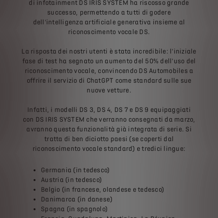
di infotainment DS IRIS SYSTEM ha riscosso grande
successo, permettendo a tutti di godere
dell'intelligenza artificiale generativa insieme al
riconoscimento vocale DS.
La risposta dei nostri utenti è stata incredibile: l'iniziale
fase di test ha segnato un aumento del 50% dell'uso del
riconoscimento vocale, convincendo DS Automobiles a
offrire il servizio di ChatGPT come standard sulle sue
nuove vetture.
Infatti, i modelli DS 3, DS 4, DS 7 e DS 9 equipaggiati
con DS IRIS SYSTEM che verranno consegnati da marzo,
avranno questa funzionalità già integrata di serie. Si
tratta di ben diciotto paesi (se coperti dal
riconoscimento vocale standard) e tredici lingue:
Germania (in tedesco)
Austria (in tedesco)
Belgio (in francese, olandese e tedesco)
Danimarca (in danese)
Spagna (in spagnolo)