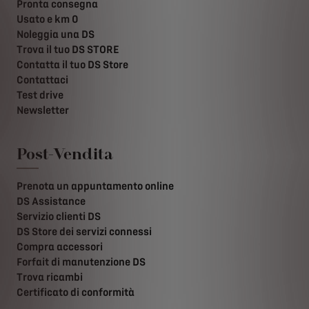
Pronta consegna
Usato e km 0
Noleggia una DS
Trova il tuo DS STORE
Contatta il tuo DS Store
Contattaci
Test drive
Newsletter
Post-Vendita
Prenota un appuntamento online
DS Assistance
Servizio clienti DS
DS Store dei servizi connessi
Compra accessori
Forfait di manutenzione DS
Trova ricambi
Certificato di conformità