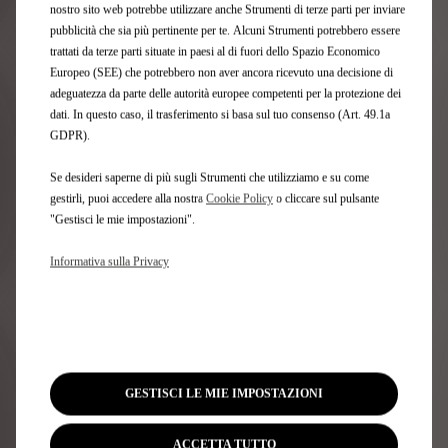
Questa funzione è gestita tramite l'integrazione API
nostro sito web potrebbe utilizzare anche Strumenti di terze parti per inviare
ChatGPT da SoundHound AI.
pubblicità che sia più pertinente per te. Alcuni Strumenti potrebbero essere
trattati da terze parti situate in paesi al di fuori dello Spazio Economico
Europeo (SEE) che potrebbero non aver ancora ricevuto una decisione di
adeguatezza da parte delle autorità europee competenti per la protezione dei
dati. In questo caso, il trasferimento si basa sul tuo consenso (Art. 49.1a
GDPR).
Se desideri saperne di più sugli Strumenti che utilizziamo e su come
gestirli, puoi accedere alla nostra
Cookie Policy
o cliccare sul pulsante
"Gestisci le mie impostazioni".
Informativa sulla Privacy
"Come pionieri nell'integrazione di ChatGPT sui veicoli,
stiamo sviluppando un'intelligenza artificiale
generativa fluida, intuitiva e accessibile, trasformando
GESTISCI LE MIE IMPOSTAZIONI
ogni viaggio in un piacere unico. La nostra missione con
DS è di fornire ai nostri clienti un'esperienza di bordo
senza paragoni."
ACCETTA TUTTO