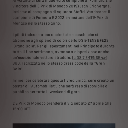
Al volante ci sarà il due volte campione di Formula E (e
vincitore dell'E-Prix di Monaco 2019) Jean-Eric Vergne,
insieme al compagno di squadra Stoffel Vandoorne: il
campione di Formula E 2022 e vincitore dell'E-Prix di
Monaco nello stesso anno.
I piloti indosseranno anche tute e caschi che si
abbinano agli splendidi colori della DS E-TENSE FE23
'Grand Gala'. Per gli spostamenti nel Principato durante
tutto il fine settimana, avranno a disposizione anche
un'eccezionale vettura stradale:
la DS 7 E-TENSE 4x4
360
, realizzata nello stesso dress code della "Gran
Gala".
Infine, per celebrare questa livrea unica, sarà creato un
poster di "Automobilist", che sarà reso disponibile al
pubblico per tutto il weekend di gara.
L'E-Prix di Monaco prenderà il via sabato 27 aprile alle
15:00 CET.