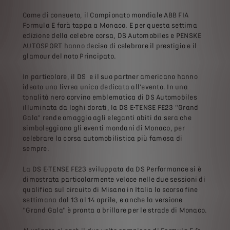
Come di consueto, il Campionato mondiale ABB FIA
Formula E farà tappa a Monaco. E per questa settima
edizione della celebre corsa, DS Automobiles e PENSKE
AUTOSPORT hanno deciso di celebrare il prestigio e il
glamour del noto Principato.
In particolare, il DS e il suo partner americano hanno
ideato una livrea unica dedicata all'evento. In una
tonalità nero corvino emblematica di DS Automobiles
illuminata da loghi dorati, la DS E-TENSE FE23 "Grand
Gala" rende omaggio agli eleganti abiti da sera che
simboleggiano gli eventi mondani di Monaco, per
celebrare la corsa automobilistica più famosa di
sempre.
La DS E-TENSE FE23 sviluppata da DS Performance si è
dimostrata particolarmente veloce nelle due sessioni di
qualifica sul circuito di Misano in Italia lo scorso fine
settimana dal 13 al 14 aprile, e anche la versione
"Grand Gala" è pronta a brillare per le strade di Monaco.