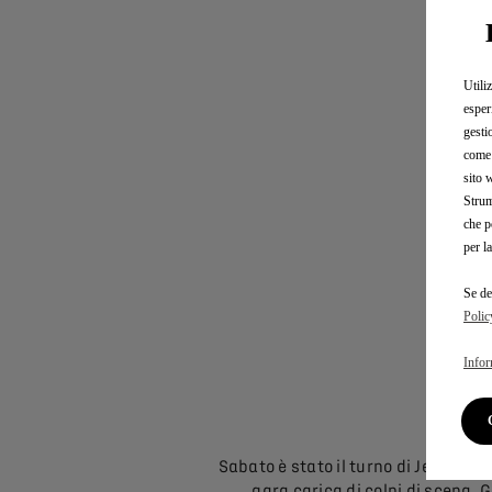
Utili
esper
gesti
come 
sito 
Strum
che p
per l
Se de
Polic
Infor
Sabato è stato il turno di Jean-Eri
gara carica di colpi di scena. G