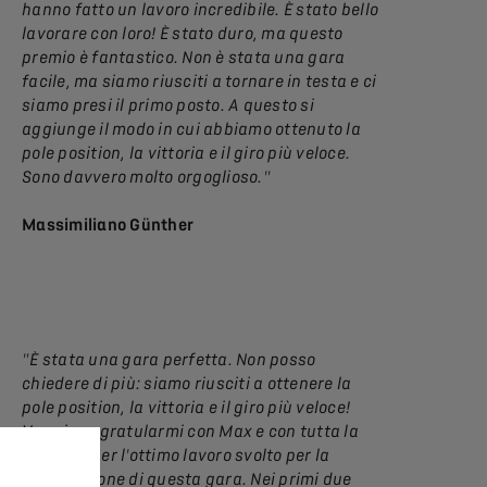
hanno fatto un lavoro incredibile. È stato bello
lavorare con loro! È stato duro, ma questo
premio è fantastico. Non è stata una gara
facile, ma siamo riusciti a tornare in testa e ci
siamo presi il primo posto. A questo si
aggiunge il modo in cui abbiamo ottenuto la
pole position, la vittoria e il giro più veloce.
Sono davvero molto orgoglioso."
Massimiliano Günther
"È stata una gara perfetta. Non posso
chiedere di più: siamo riusciti a ottenere la
pole position, la vittoria e il giro più veloce!
Vorrei congratularmi con Max e con tutta la
squadra per l'ottimo lavoro svolto per la
preparazione di questa gara. Nei primi due