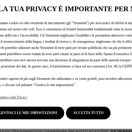
LA TUA PRIVACY È IMPORTANTE PER 
zziamo cookie e/o altri strumenti di tracciamento (gli “Strumenti”) per assicurarci di offrirti la mi
ienza sul nostro sito web. Essi ci consentono di fornirti funzionalità fondamentali come la sicure
one della rete e l'accessibilità. Gli Strumenti migliorano l'usabilità e le prestazioni attraverso vari
il riconoscimento della lingua, i risultati di ricerca e, di conseguenza, migliorano ciò che ti offr
web potrebbe utilizzare anche Strumenti di terze parti per inviare pubblicità che sia più pertinente
enti potrebbero essere trattati da terze parti situate in paesi al di fuori dello Spazio Economic
otrebbero non aver ancora ricevuto una decisione di adeguatezza da parte delle autorità europee
a protezione dei dati. In questo caso, il trasferimento si basa sul tuo consenso (Art. 49.1a GDPR
sideri saperne di più sugli Strumenti che utilizziamo e su come gestirli, puoi accedere alla nostr
y
o cliccare sul pulsante "Gestisci le mie impostazioni".
mativa sulla Privacy
GESTISCI LE MIE IMPOSTAZIONI
ACCETTA TUTTO
c Vergne che ha portato in alto la bandiera di DS Automobiles, 
razie alle prestazioni combinate dei nostri due piloti,
DS PENSKE 