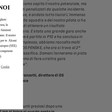
round abbiamo capito il nostro potenziale, ma
NOI
siamo stati penalizzati da qualche incidente.
Oggi, invece, è andato tutto liscio! L'immenso
gliore
talento della squadra e del nostro pilota ci ha
zza, la
permesso di ottenere un risultato
e funzioni
straordinario. È stata una grande gara anche
iamo. Il nostro
per JEV, che è partito in P10 e ha concluso in
 per te. Alcuni
P6. Nel complesso, abbiamo raccolto molti
o Europeo (SEE)
punti per DS PENSKE, che ora si trova al 2°
 competenti
posto in classifica. Domani torneremo in pista
).
e cercheremo di fare un'altra gara
importante”.
a
Cookie
Eugenio Franzetti, direttore di DS
Performance
conquistando punti preziosi dopo una
ora si trova al quarto posto in