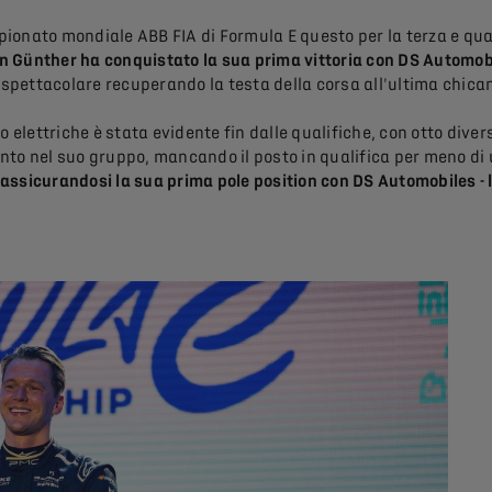
pionato mondiale ABB FIA di Formula E questo per la terza e qu
n Günther ha conquistato la sua prima vittoria con DS Automob
ia spettacolare recuperando la testa della corsa all'ultima chica
o elettriche è stata evidente fin dalle qualifiche, con otto dive
into nel suo gruppo, mancando il posto in qualifica per meno d
 assicurandosi la sua prima pole position con DS Automobiles -