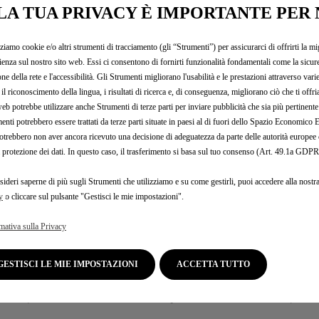
LA TUA PRIVACY È IMPORTANTE PER 
20
sq
il 
zziamo cookie e/o altri strumenti di tracciamento (gli “Strumenti”) per assicurarci di offrirti la mi
imp
ienza sul nostro sito web. Essi ci consentono di fornirti funzionalità fondamentali come la sicure
pol
one della rete e l'accessibilità. Gli Strumenti migliorano l'usabilità e le prestazioni attraverso vari
il riconoscimento della lingua, i risultati di ricerca e, di conseguenza, migliorano ciò che ti offr
web potrebbe utilizzare anche Strumenti di terze parti per inviare pubblicità che sia più pertinente
enti potrebbero essere trattati da terze parti situate in paesi al di fuori dello Spazio Economic
otrebbero non aver ancora ricevuto una decisione di adeguatezza da parte delle autorità europee
a protezione dei dati. In questo caso, il trasferimento si basa sul tuo consenso (Art. 49.1a GDPR
sideri saperne di più sugli Strumenti che utilizziamo e su come gestirli, puoi accedere alla nostr
y
o cliccare sul pulsante "Gestisci le mie impostazioni".
 PAROLA AL NOSTRO T
mativa sulla Privacy
GESTISCI LE MIE IMPOSTAZIONI
Thomas Chevaucher, Direttore di DS Performance
ACCETTA TUTTO
momento importante e tutti noi di DS Performance siamo ansios
mo questa collaborazione nel migliore dei modi, con in squad