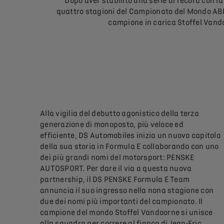
Dopo aver stabilito una serie di record con
quattro stagioni del Campionato del Mondo ABB 
campione in carica Stoffel Vando
Alla vigilia del debutto agonistico della terza
generazione di monoposto, più veloce ed
efficiente, DS Automobiles inizia un nuovo capitolo
della sua storia in Formula E collaborando con uno
dei più grandi nomi del motorsport: PENSKE
AUTOSPORT. Per dare il via a questa nuova
partnership, il DS PENSKE Formula E Team
annuncia il suo ingresso nella nona stagione con
due dei nomi più importanti del campionato. Il
campione del mondo Stoffel Vandoorne si unisce
alla squadra per correre al fianco di Jean-Eric