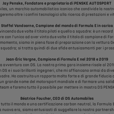
Jay Penske, Fondatore e proprietario di PENSKE AUTOSPORT
les, un marchio automobilistico iconico che condivide la nostra
geremo oltre i confini tecnologici alla ricerca di prestazioni e vi
Stoffel Vandoorne, Campione del mondo di Formula E in carica
vincendo due volte il titolo piloti e quello a squadre: è un reco
 con l’unico ad aver vinto due volte il titolo di campione di Fo
o momento, siamo in piena fase di preparazione con la vettura Ge
squadra; si tratta quindi di due sfide entusiasmanti per i pross
Jean-Éric Vergne, Campione di Formula E nel 2018 e 2019
 avventura con DS. La nostra prima gara insieme risale al 2015
 DS e i suoi brillanti ingegneri, che mi affiancano ormai da dive
squadre. Ho costruito un rapporto molto forte e di grande fiducia
un grande nome del motorsport mondiale e di formare una solida co
 team e faremo tutto il possibile per mettere in mostra DS PENSK
Béatrice Foucher, CEO di DS Automobiles
i tutto il mondo e una certificazione carbon neutral, la Formula 
ta nuova era, siamo entusiasti di suggellare la nostra partner