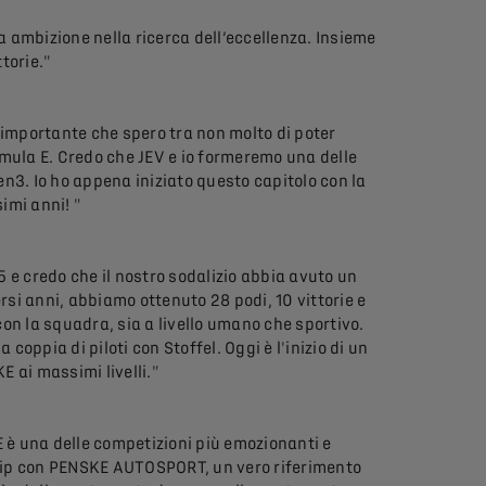
 ambizione nella ricerca dell’eccellenza. Insieme
ttorie."
rd importante che spero tra non molto di poter
rmula E. Credo che JEV e io formeremo una delle
n3. Io ho appena iniziato questo capitolo con la
imi anni! "
 e credo che il nostro sodalizio abbia avuto un
rsi anni, abbiamo ottenuto 28 podi, 10 vittorie e
 con la squadra, sia a livello umano che sportivo.
ppia di piloti con Stoffel. Oggi è l'inizio di un
E ai massimi livelli."
E è una delle competizioni più emozionanti e
ship con PENSKE AUTOSPORT, un vero riferimento