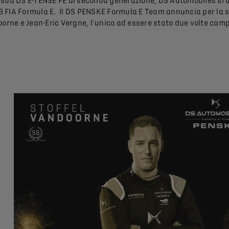
 la sua DS E-TENSE FE di seconda generazione, DS Automobiles s
FIA Formula E. Il DS PENSKE Formula E Team annuncia per la sta
orne e Jean-Eric Vergne, l'unico ad essere stato due volte campi