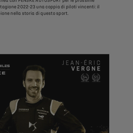
i allea con PENSKE AUTOSPORT per le prossime
gione 2022-23 una coppia di piloti vincenti: il
one nella storia di questo sport.