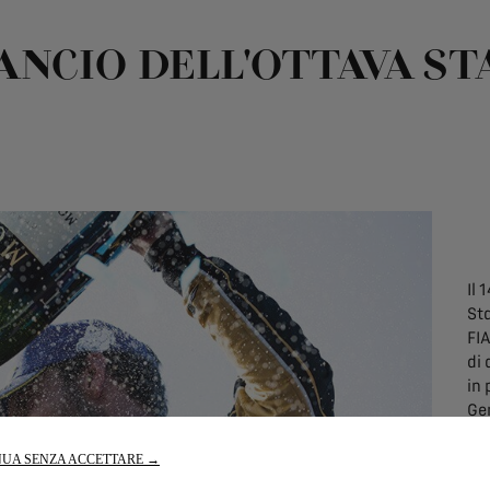
ANCIO DELL'OTTAVA S
Il 
St
FI
di 
in 
Ge
is
son
UA SENZA ACCETTARE →
con