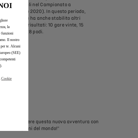
NOI
20) e due titoli nel Campionato a
uadre (2019 e 2020). In questo periodo,
team francese ha anche stabilito altri
gliore
ressionanti risultati: 10 gare vinte, 15
zza, la
e position e 28 podi.
e funzioni
iamo. Il nostro
 per te. Alcuni
o Europeo (SEE)
 competenti
).
a
Cookie
EAM
i di intraprendere questa nuova avventura con
ra due campioni del mondo!"