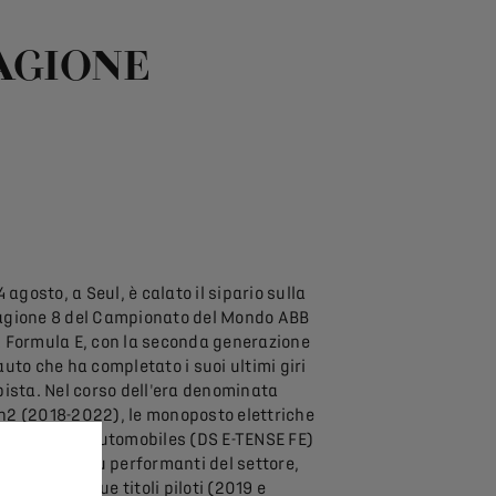
TAGIONE
14 agosto, a Seul, è calato il sipario sulla
agione 8 del Campionato del Mondo ABB
A Formula E, con la seconda generazione
auto che ha completato i suoi ultimi giri
pista. Nel corso dell'era denominata
n2 (2018-2022), le monoposto elettriche
critte da DS Automobiles (DS E-TENSE FE)
o state le più performanti del settore,
quistando due titoli piloti (2019 e