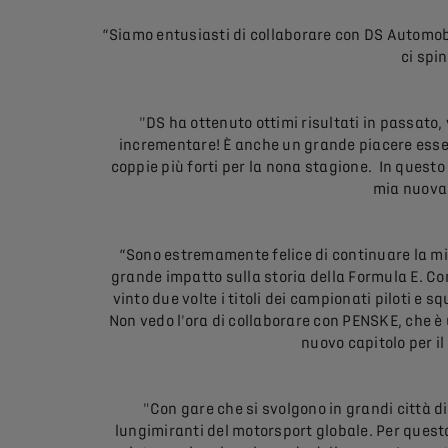
“Siamo entusiasti di collaborare con DS Automobi
ci spin
"DS ha ottenuto ottimi risultati in passato, 
incrementare! È anche un grande piacere essere
coppie più forti per la nona stagione. In quest
mia nuova 
“Sono estremamente felice di continuare la mia
grande impatto sulla storia della Formula E. Con
vinto due volte i titoli dei campionati piloti e 
Non vedo l'ora di collaborare con PENSKE, che è 
nuovo capitolo per il
"Con gare che si svolgono in grandi città d
lungimiranti del motorsport globale. Per ques