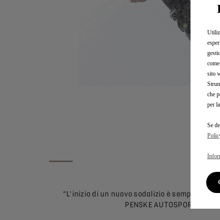
Utili
esper
gesti
come 
sito 
Strum
che p
per l
Se de
Polic
LA
Infor
“L'inizio di un nuovo sodalizio è sempre un 
PENSKE AUTOSPORT. E inizia