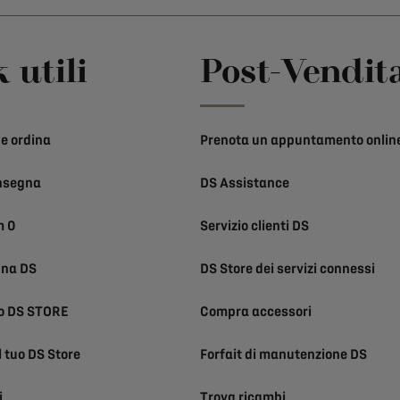
 utili
Post-Vendit
e ordina
Prenota un appuntamento onlin
nsegna
DS Assistance
m 0
Servizio clienti DS
una DS
DS Store dei servizi connessi
uo DS STORE
Compra accessori
l tuo DS Store
Forfait di manutenzione DS
i
Trova ricambi