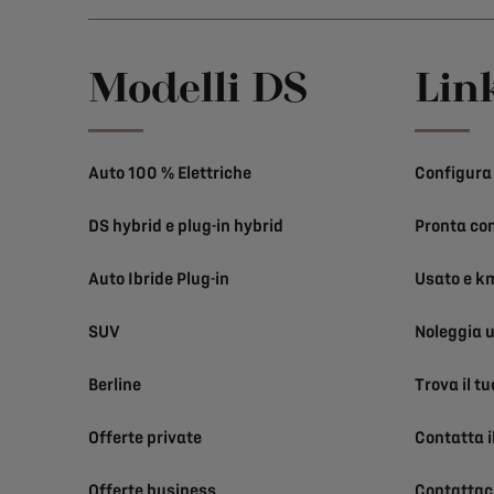
Modelli DS
Link
Auto 100 % Elettriche
Configura 
DS hybrid e plug-in hybrid
Pronta co
Auto Ibride Plug-in
Usato e k
SUV
Noleggia 
Berline
Trova il t
Offerte private
Contatta i
Offerte business
Contattac