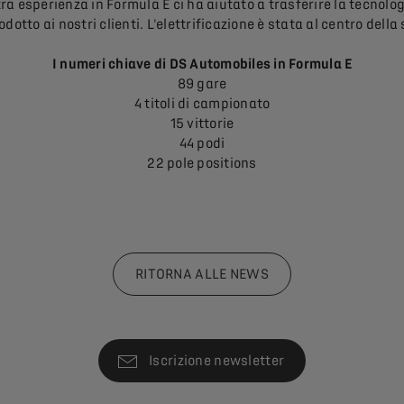
ra esperienza in Formula E ci ha aiutato a trasferire la tecnolog
 prodotto ai nostri clienti. L'elettrificazione è stata al centro de
I numeri chiave di DS Automobiles in Formula E
89 gare
4 titoli di campionato
15 vittorie
44 podi
22 pole positions
RITORNA ALLE NEWS
Iscrizione newsletter