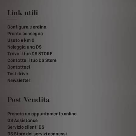
Link utili
Configura e ordina
Pronta consegna
Usato e km 0
Noleggia una DS
Trova il tuo DS STORE
Contatta il tuo DS Store
Contattaci
Test drive
Newsletter
Post-Vendita
Prenota un appuntamento online
DS Assistance
Servizio clienti DS
DS Store dei servizi connessi