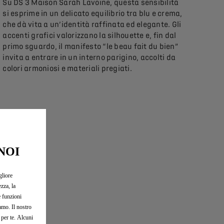
Su DS 3 Maison Sarah Lavoine, questa sensibilità
si esprime in un delicato equilibrio tra blu e crema,
che dà vita a un’identità raffinata ed elegante. Gli
accenti grafici valorizzano la silhouette e, fin dal
primo sguardo, il manifesto “le beau fait du bien”
invita a entrare in un interno parigino, accolti da
colori armoniosi e materiali pregiati.
NOI
gliore
zza, la
e funzioni
iamo. Il nostro
 per te. Alcuni