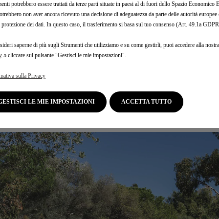
ilhouette dalla grafica el
enti potrebbero essere trattati da terze parti situate in paesi al di fuori dello Spazio Economic
otrebbero non aver ancora ricevuto una decisione di adeguatezza da parte delle autorità europee
a protezione dei dati. In questo caso, il trasferimento si basa sul tuo consenso (Art. 49.1a GDPR
sideri saperne di più sugli Strumenti che utilizziamo e su come gestirli, puoi accedere alla nostr
lor "Sarah Blue", come il badge finemente goffrato sul cofano for
y
o cliccare sul pulsante "Gestisci le mie impostazioni".
Maison Sarah Lavoine.
inee che DS 3 indossa, diventando oggetto di design che cattura l
mativa sulla Privacy
GESTISCI LE MIE IMPOSTAZIONI
ACCETTA TUTTO