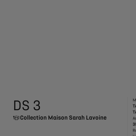
DS 3
M
T
T
Collection Maison Sarah Lavoine
A
3
R