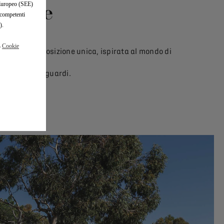
egante
o Europeo (SEE)
 competenti
).
a
Cookie
mano una composizione unica, ispirata al mondo di
a luce e gli sguardi.