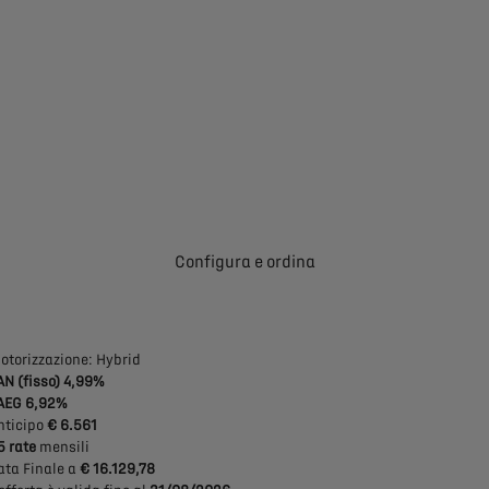
Configura e ordina
otorizzazione: Hybrid
AN (fisso) 4,99%
AEG 6,92%
nticipo
€ 6.561
5 rate
mensili
ata Finale a
€ 16.129,78