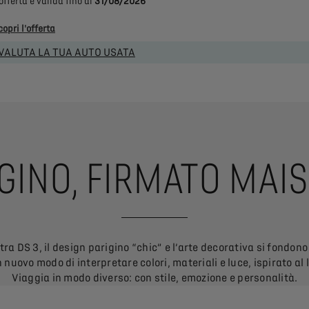
'offerta è valida fino al
31/08/2026
copri l'offerta
VALUTA LA TUA AUTO USATA
IGINO, FIRMATO MA
 DS 3, il design parigino “chic” e l’arte decorativa si fondono
nuovo modo di interpretare colori, materiali e luce, ispirato al
Viaggia in modo diverso: con stile, emozione e personalità.