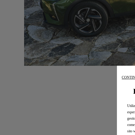
CONTIN
Utili
esper
gesti
come 
sito 