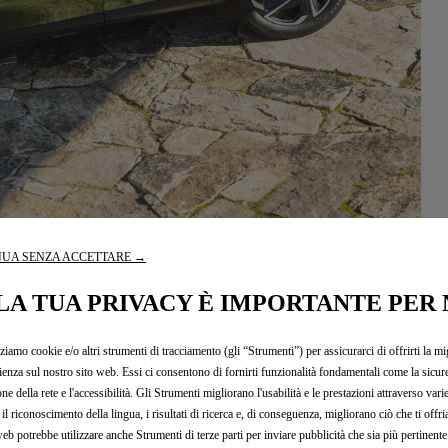
UA SENZA ACCETTARE →
LA TUA PRIVACY È IMPORTANTE PER 
zziamo cookie e/o altri strumenti di tracciamento (gli “Strumenti”) per assicurarci di offrirti la mi
ESTERNI
ienza sul nostro sito web. Essi ci consentono di fornirti funzionalità fondamentali come la sicure
one della rete e l'accessibilità. Gli Strumenti migliorano l'usabilità e le prestazioni attraverso vari
il riconoscimento della lingua, i risultati di ricerca e, di conseguenza, migliorano ciò che ti offr
web potrebbe utilizzare anche Strumenti di terze parti per inviare pubblicità che sia più pertinente