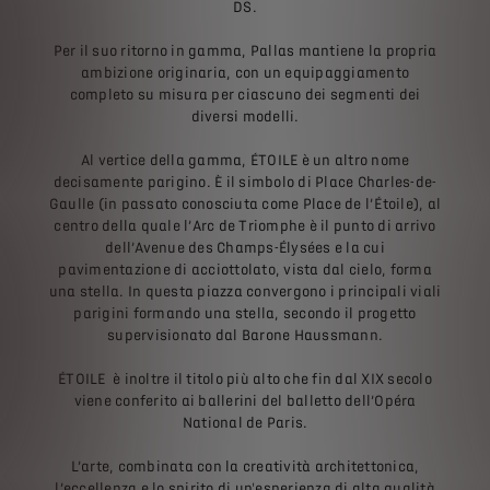
DS.
Per il suo ritorno in gamma, Pallas mantiene la propria
ambizione originaria, con un equipaggiamento
completo su misura per ciascuno dei segmenti dei
diversi modelli.
Al vertice della gamma, ÉTOILE è un altro nome
decisamente parigino. È il simbolo di Place Charles-de-
Gaulle (in passato conosciuta come Place de l’Étoile), al
centro della quale l’Arc de Triomphe è il punto di arrivo
dell’Avenue des Champs-Élysées e la cui
pavimentazione di acciottolato, vista dal cielo, forma
una stella. In questa piazza convergono i principali viali
parigini formando una stella, secondo il progetto
supervisionato dal Barone Haussmann.
ÉTOILE è inoltre il titolo più alto che fin dal XIX secolo
viene conferito ai ballerini del balletto dell’Opéra
National de Paris.
L’arte, combinata con la creatività architettonica,
l’eccellenza e lo spirito di un'esperienza di alta qualità