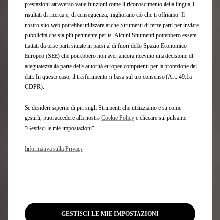
prestazioni attraverso varie funzioni come il riconoscimento della lingua, i
risultati di ricerca e, di conseguenza, migliorano ciò che ti offriamo. Il
nostro sito web potrebbe utilizzare anche Strumenti di terze parti per inviare
pubblicità che sia più pertinente per te. Alcuni Strumenti potrebbero essere
trattati da terze parti situate in paesi al di fuori dello Spazio Economico
Europeo (SEE) che potrebbero non aver ancora ricevuto una decisione di
adeguatezza da parte delle autorità europee competenti per la protezione dei
dati. In questo caso, il trasferimento si basa sul tuo consenso (Art. 49.1a
GDPR).
Se desideri saperne di più sugli Strumenti che utilizziamo e su come
gestirli, puoi accedere alla nostra
Cookie Policy
o cliccare sul pulsante
"Gestisci le mie impostazioni".
DS 4 PALLAS
Informativa sulla Privacy
SEMPLICE & RAFFINATA
Configura & Ordina
GESTISCI LE MIE IMPOSTAZIONI