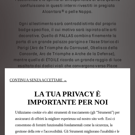
confluiscono in questi interni rivestiti in pregiata
Alcantara® o pelle Nappa.
Ogni allestimento sarà contraddistinto dal proprio
badge specifico, il cui motivo sarà ispirato alle arti
decorative. Quello di PALLAS combina finemente la
porta di un grande palazzo parigino e l'Asse Storico di
Parigi (Arc de Triomphe du Carrousel, Obelisco della
Concorde, Arc de Triomphe e Arche de la Defense),
mentre quello di ÉTOILE ricorda un grande raggio di luce
esaltato dai dodici viali che convergono verso Place
Charles-de-Gaulle, chiamata Place de l’Étoile fino al
1970.
CONTINUA SENZA ACCETTARE →
La nuova gamma è stata lanciata inizialmente su
DS 4
LA TUA PRIVACY È
ad aprile.
IMPORTANTE PER NOI
Utilizziamo cookie e/o altri strumenti di tracciamento (gli “Strumenti”) per
Scoprite le nuove versioni su DS
assicurarci di offrirti la migliore esperienza sul nostro sito web. Essi ci
4
consentono di fornirti funzionalità fondamentali come la sicurezza, la
gestione della rete e l'accessibilità. Gli Strumenti migliorano l'usabilità e le