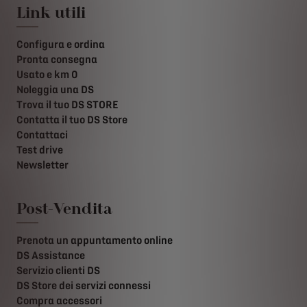
Link utili
Configura e ordina
Pronta consegna
Usato e km 0
Noleggia una DS
Trova il tuo DS STORE
Contatta il tuo DS Store
Contattaci
Test drive
Newsletter
Post-Vendita
Prenota un appuntamento online
DS Assistance
Servizio clienti DS
DS Store dei servizi connessi
Compra accessori