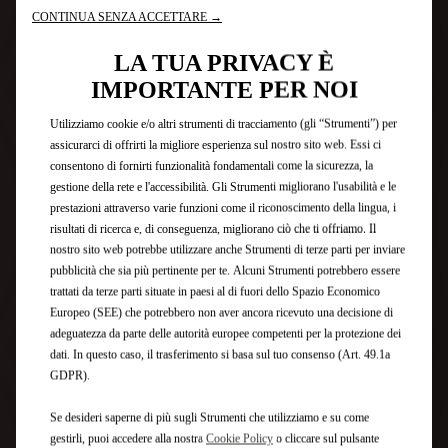
CONTINUA SENZA ACCETTARE →
LA TUA PRIVACY È
IMPORTANTE PER NOI
Utilizziamo cookie e/o altri strumenti di tracciamento (gli “Strumenti”) per
assicurarci di offrirti la migliore esperienza sul nostro sito web. Essi ci
consentono di fornirti funzionalità fondamentali come la sicurezza, la
gestione della rete e l'accessibilità. Gli Strumenti migliorano l'usabilità e le
prestazioni attraverso varie funzioni come il riconoscimento della lingua, i
risultati di ricerca e, di conseguenza, migliorano ciò che ti offriamo. Il
nostro sito web potrebbe utilizzare anche Strumenti di terze parti per inviare
pubblicità che sia più pertinente per te. Alcuni Strumenti potrebbero essere
trattati da terze parti situate in paesi al di fuori dello Spazio Economico
Europeo (SEE) che potrebbero non aver ancora ricevuto una decisione di
adeguatezza da parte delle autorità europee competenti per la protezione dei
dati. In questo caso, il trasferimento si basa sul tuo consenso (Art. 49.1a
GDPR).
Se desideri saperne di più sugli Strumenti che utilizziamo e su come
gestirli, puoi accedere alla nostra
Cookie Policy
o cliccare sul pulsante