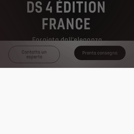
DS 4
ÉDITION
FRANCE
Forgiata dall'eleganza
Contatta un
Pronta consegna
esperto
Pronta consegna
DS 4
ÉDITION FRANCE