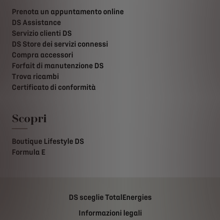
Prenota un appuntamento online
DS Assistance
Servizio clienti DS
DS Store dei servizi connessi
Compra accessori
Forfait di manutenzione DS
Trova ricambi
Certificato di conformità
Scopri
Boutique Lifestyle DS
Formula E
DS sceglie TotalEnergies
Informazioni legali