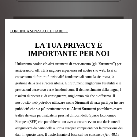
CONTINUA SENZA ACCETTARE →
LA TUA PRIVACY È
IMPORTANTE PER NOI
Utilizziamo cookie e/o altri strumenti di tracciamento (gli “Strumenti”) per
assicurarci di offrirti la migliore esperienza sul nostro sito web. Essi ci
consentono di fornirti funzionalità fondamentali come la sicurezza, la
gestione della rete e l'accessibilità. Gli Strumenti migliorano l'usabilità e le
prestazioni attraverso varie funzioni come il riconoscimento della lingua, i
risultati di ricerca e, di conseguenza, migliorano ciò che ti offriamo. Il
nostro sito web potrebbe utilizzare anche Strumenti di terze parti per inviare
pubblicità che sia più pertinente per te. Alcuni Strumenti potrebbero essere
trattati da terze parti situate in paesi al di fuori dello Spazio Economico
Manuali utente e tutorial
Europeo (SEE) che potrebbero non aver ancora ricevuto una decisione di
adeguatezza da parte delle autorità europee competenti per la protezione dei
dati. In questo caso, il trasferimento si basa sul tuo consenso (Art. 49.1a