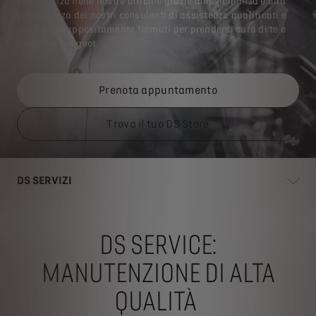
l'eccellenza nelle nostre officine grazie alla vicinanza e alla
competenza dei nostri consulenti di assistenza qualificati e
dei tecnici appositamente formati per prendersi cura di te e
della tua Peugeot.
Prenota appuntamento
Trova il tuo DS Store
DS SERVIZI
DS SERVICE:
MANUTENZIONE DI ALTA
QUALITÀ