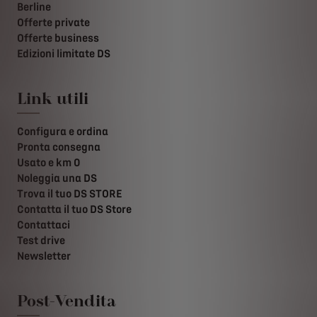
Berline
Offerte private
Offerte business
Edizioni limitate DS
Link utili
Configura e ordina
Pronta consegna
Usato e km 0
Noleggia una DS
Trova il tuo DS STORE
Contatta il tuo DS Store
Contattaci
Test drive
Newsletter
Post-Vendita