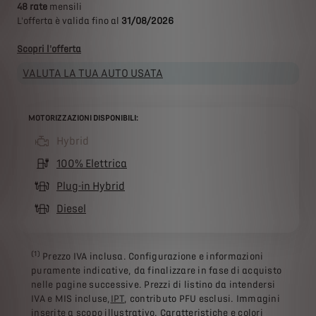
48 rate
mensili
L'offerta è valida fino al
31/08/2026
Scopri l'offerta
VALUTA LA TUA AUTO USATA
MOTORIZZAZIONI DISPONIBILI:
Hybrid
(active )
100% Elettrica
Plug-in Hybrid
Diesel
(1)
Prezzo IVA inclusa. Configurazione e informazioni
puramente indicative, da finalizzare in fase di acquisto
nelle pagine successive. Prezzi di listino da intendersi
IVA e MIS incluse,
IPT
, contributo PFU esclusi. Immagini
inserite a scopo illustrativo. Caratteristiche e colori