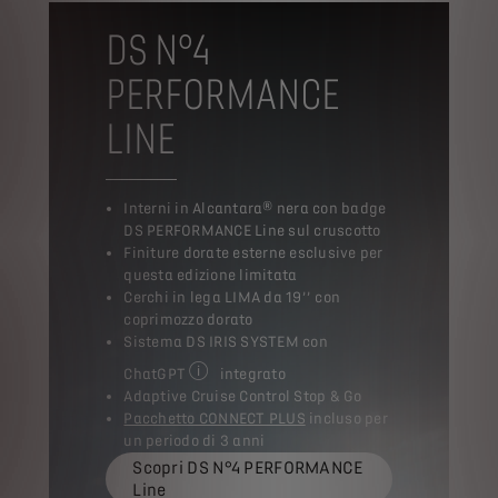
DS N°4
PERFORMANCE
LINE
Interni in Alcantara® nera con badge
DS PERFORMANCE Line sul cruscotto
Finiture dorate esterne esclusive per
questa edizione limitata
Cerchi in lega LIMA da 19’’ con
coprimozzo dorato
Sistema DS IRIS SYSTEM con
ChatGPT
integrato
Con le ultime novità tecnologiche.
Adaptive Cruise Control Stop & Go
Pacchetto CONNECT PLUS
incluso per
un periodo di 3 anni
Scopri DS N°4 PERFORMANCE
Line