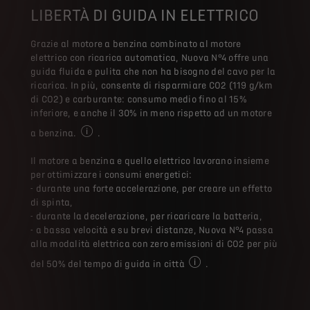
LIBERTÀ DI GUIDA IN ELETTRICO
Grazie al motore a benzina combinato al motore
elettrico con ricarica automatica, Nuova N°4 offre una
guida fluida e pulita che non ha bisogno del cavo per la
ricarica. In più, consente di risparmiare CO2 (119 g/km
di CO2) e carburante: consumo medio fino al 15%
inferiore, e anche il 30% in meno rispetto ad un motore
a benzina.
.
In media, rispetto ad un motore a benzina. I risparmi 
Il motore a benzina e quello elettrico lavorano insieme
per ottimizzare i consumi energetici:
- durante una forte accelerazione, per creare un effetto
di spinta,
- durante la decelerazione, per ricaricare la batteria,
- a bassa velocità e su brevi distanze, Nuova N°4 passa
alla modalità elettrica con zero emissioni di CO2 per più
del 50% del tempo di guida in città
.
Il tempo di guida elettrica p