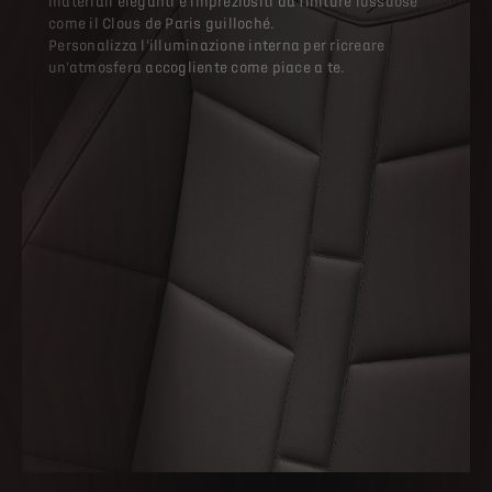
materiali eleganti e impreziositi da finiture lussuose
come il Clous de Paris guilloché.
Personalizza l'illuminazione interna per ricreare
un'atmosfera accogliente come piace a te.