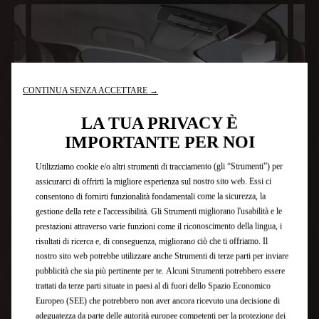
CONTINUA SENZA ACCETTARE →
LA TUA PRIVACY È
IMPORTANTE PER NOI
Utilizziamo cookie e/o altri strumenti di tracciamento (gli “Strumenti”) per
assicurarci di offrirti la migliore esperienza sul nostro sito web. Essi ci
consentono di fornirti funzionalità fondamentali come la sicurezza, la
gestione della rete e l'accessibilità. Gli Strumenti migliorano l'usabilità e le
prestazioni attraverso varie funzioni come il riconoscimento della lingua, i
risultati di ricerca e, di conseguenza, migliorano ciò che ti offriamo. Il
nostro sito web potrebbe utilizzare anche Strumenti di terze parti per inviare
IL CARATTERE DISTINTIVO E DURATURO DEL
CO
pubblicità che sia più pertinente per te. Alcuni Strumenti potrebbero essere
RIVESTIMENTO INTERNO DEL CINTURINO IN PELLE
AL
trattati da terze parti situate in paesi al di fuori dello Spazio Economico
NAPPA COLOR MARRONE CRIOLLO.
Europeo (SEE) che potrebbero non aver ancora ricevuto una decisione di
adeguatezza da parte delle autorità europee competenti per la protezione dei