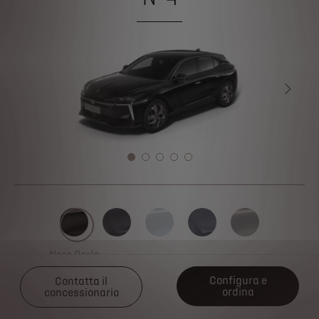
SUCCE
SUCCE
Nero Perla
Configura e
Contatta il
ordina
concessionario