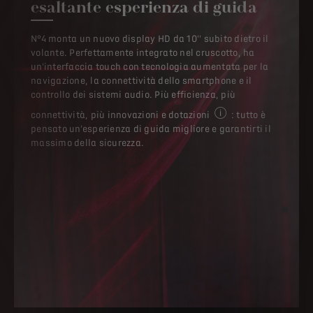
esaltante esperienza di guida
N°4 monta un nuovo display HD da 10'' subito dietro il
volante. Perfettamente integrato nel cruscotto, ha
un'interfaccia touch con tecnologia aumentata per la
navigazione, la connettività dello smartphone e il
controllo dei sistemi audio. Più efficienza, più
connettività, più innovazioni e dotazioni
: tutto è
Alcuni equipaggiament
pensato un'esperienza di guida migliore e garantirti il
massimo della sicurezza.